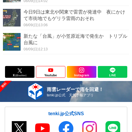
08/09(日)14:02
今日9日は東北や関東で雷雲が発達中 夜にかけ
て市街地でもゲリラ雷雨のおそれ
08/09(日)13:06
新たな「台風」が小笠原近海で発生か トリプル
台風に
08/09(日)12:13
雨雲レーダーで雨を回避！
tenki.jp公式 天気予報アプリ
tenki.jp公式SNS