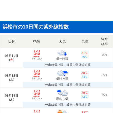
浜松市の10日間の紫外線指数
降水
日付
指数
天気
気温
確率
31℃
70
08月11日
%
25℃
曇一時雨
非常に強い
(
火
)
外出は最小限、厳重に紫外線対策
30℃
80
08月12日
%
24℃
曇時々雨
非常に強い
(
水
)
外出は最小限、厳重に紫外線対策
29℃
80
08月13日
%
23℃
雨のち曇
非常に強い
(
木
)
外出は最小限、厳重に紫外線対策
32℃