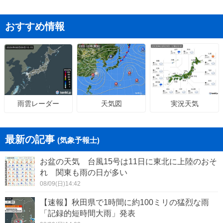
おすすめ情報
天気図
実況天気
雨雲レーダー
最新の記事
(気象予報士)
お盆の天気 台風15号は11日に東北に上陸のおそ
れ 関東も雨の日が多い
08/09(日)14:42
【速報】秋田県で1時間に約100ミリの猛烈な雨
「記録的短時間大雨」発表