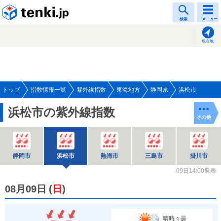
tenki.jp
検索
メニュー
現在地
トップ
指数情報一覧
紫外線指数
東海地方
静岡県
浜松市
浜松市の紫外線指数
その他
静岡市
浜松市
熱海市
三島市
掛川市
09日14:00発表
08月09日
(
日
)
晴時々曇