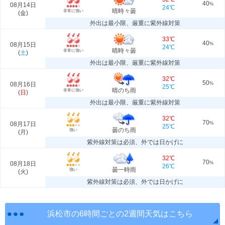
40
08月14日
%
24℃
晴時々曇
非常に強い
(
金
)
外出は最小限、厳重に紫外線対策
33℃
40
08月15日
%
24℃
晴時々曇
非常に強い
(
土
)
外出は最小限、厳重に紫外線対策
32℃
50
08月16日
%
25℃
晴のち雨
非常に強い
(
日
)
外出は最小限、厳重に紫外線対策
32℃
70
08月17日
%
25℃
曇のち雨
強い
(
月
)
紫外線対策は必須、外では日かげに
32℃
70
08月18日
%
26℃
曇一時雨
強い
(
火
)
紫外線対策は必須、外では日かげに
浜松市の6時間ごとの2週間天気はこちら