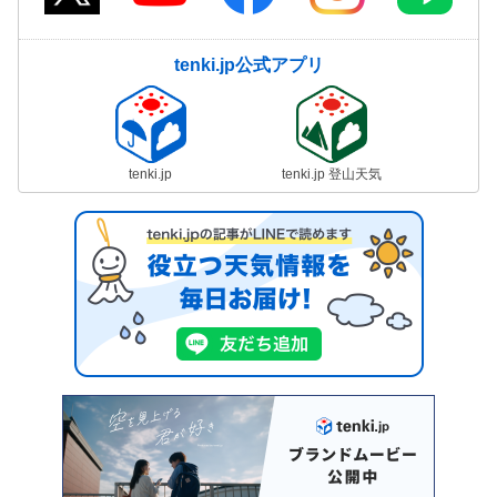
tenki.jp公式アプリ
tenki.jp
tenki.jp 登山天気