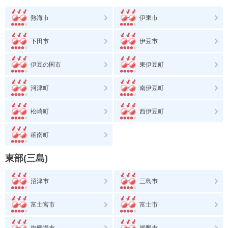
熱海市
伊東市
下田市
伊豆市
伊豆の国市
東伊豆町
河津町
南伊豆町
松崎町
西伊豆町
函南町
東部(三島)
沼津市
三島市
富士宮市
富士市
御殿場市
裾野市