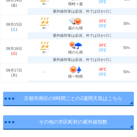
08月14日
25℃
晴時々曇
強い
(
金
)
紫外線対策は必須、外では日かげに
33℃
30
08月15日
%
25℃
曇のち晴
強い
(
土
)
紫外線対策は必須、外では日かげに
34℃
50
08月16日
%
25℃
晴のち雨
強い
(
日
)
紫外線対策は必須、外では日かげに
36℃
08月17日
---
50
%
25℃
(
月
)
晴一時雨
京都市南区の6時間ごとの2週間天気はこちら
その他の市区町村の紫外線指数