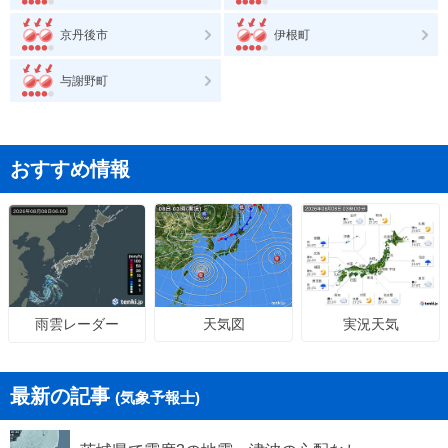
京丹後市
伊根町
与謝野町
おすすめ情報
天気図
実況天気
雨雲レーダー
最新の記事
(気象予報士)