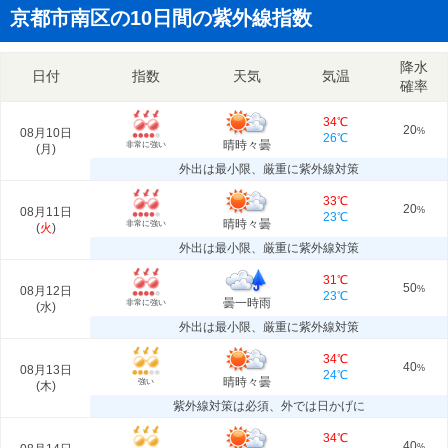
京都市南区の10日間の紫外線指数
降水
日付
指数
天気
気温
確率
34℃
20
08月10日
%
26℃
晴時々曇
非常に強い
(
月
)
外出は最小限、厳重に紫外線対策
33℃
20
08月11日
%
23℃
晴時々曇
非常に強い
(
火
)
外出は最小限、厳重に紫外線対策
31℃
50
08月12日
%
23℃
曇一時雨
非常に強い
(
水
)
外出は最小限、厳重に紫外線対策
34℃
40
08月13日
%
24℃
晴時々曇
強い
(
木
)
紫外線対策は必須、外では日かげに
34℃
40
%