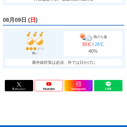
08月09日
(
日
)
晴のち曇
35℃
/
26℃
40%
強い
紫外線対策は必須、外では日かげに