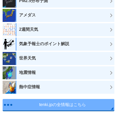
PM2.5分布予測
アメダス
2週間天気
気象予報士のポイント解説
世界天気
地震情報
熱中症情報
tenki.jpの全情報はこちら