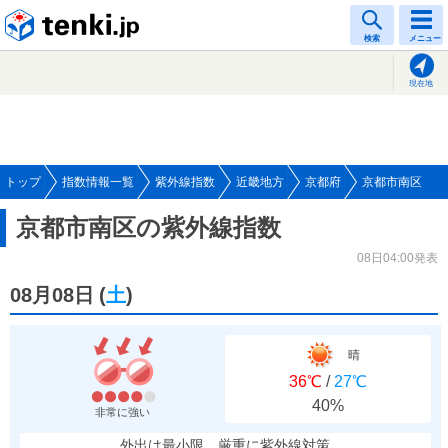
tenki.jp
検索
メニュー
現在地
トップ
指数情報一覧
紫外線指数
近畿地方
京都府
京都市南区
京都市南区の紫外線指数
08日04:00発表
08月08日
(
土
)
晴
36℃
/
27℃
40%
非常に強い
外出は最小限、厳重に紫外線対策