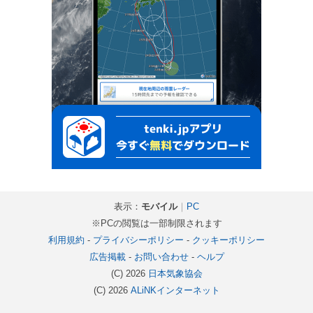
表示：
モバイル
｜
PC
※PCの閲覧は一部制限されます
利用規約
-
プライバシーポリシー
-
クッキーポリシー
広告掲載
-
お問い合わせ
-
ヘルプ
(C) 2026
日本気象協会
(C) 2026
ALiNKインターネット