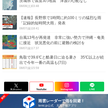
茨城県で震度3の地震 津波の心配なし
08/08(土)03:48
【速報】長野県で1時間に約100ミリの猛烈な雨
「記録的短時間大雨」発表
08/07(金)18:41
台風13号が再発達 非常に強い勢力で沖縄・奄美
に接近 状況悪化の前に避難の検討を
08/07(金)17:37
鳥取で39.6℃と酷暑日に迫る暑さ 35℃以上が続
出で今年一番の高温も(7日)
08/07(金)15:59
雨雲レーダーで雨を回避！
tenki.jp公式 天気予報アプリ