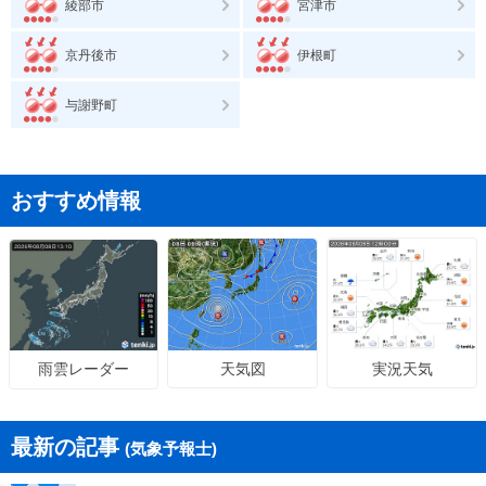
綾部市
宮津市
京丹後市
伊根町
与謝野町
おすすめ情報
天気図
実況天気
雨雲レーダー
最新の記事
(気象予報士)