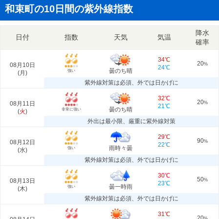
和束町の10日間の紫外線指数
降水
日付
指数
天気
気温
確率
34℃
20
08月10日
%
24℃
曇のち晴
強い
(
月
)
紫外線対策は必須、外では日かげに
32℃
20
08月11日
%
21℃
曇のち晴
非常に強い
(
火
)
外出は最小限、厳重に紫外線対策
29℃
90
08月12日
%
22℃
雨時々曇
強い
(
水
)
紫外線対策は必須、外では日かげに
30℃
50
08月13日
%
23℃
曇一時雨
強い
(
木
)
紫外線対策は必須、外では日かげに
31℃
20
%