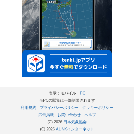
表示：
モバイル
｜
PC
※PCの閲覧は一部制限されます
利用規約
-
プライバシーポリシー
-
クッキーポリシー
広告掲載
-
お問い合わせ
-
ヘルプ
(C) 2026
日本気象協会
(C) 2026
ALiNKインターネット