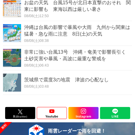
お盆の天気 台風15号が北日本直撃のおそれ 関
東に影響も 東海以西は厳しい暑さ
08/08(土)12:50
沖縄は台風の影響で暴風や大雨 九州から関東は
猛暑・急な雨に注意 8日(土)の天気
08/08(土)08:38
非常に強い台風13号 沖縄・奄美で影響長引く
土砂災害や暴風・高波に厳重な警戒を
08/08(土)06:43
茨城県で震度3の地震 津波の心配なし
08/08(土)03:48
雨雲レーダーで雨を回避！