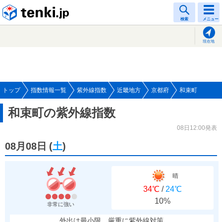
tenki.jp
検索
メニュー
現在地
トップ
指数情報一覧
紫外線指数
近畿地方
京都府
和束町
和束町の紫外線指数
08日12:00発表
08月08日
(
土
)
晴
34℃
/
24℃
10%
非常に強い
外出は最小限、厳重に紫外線対策