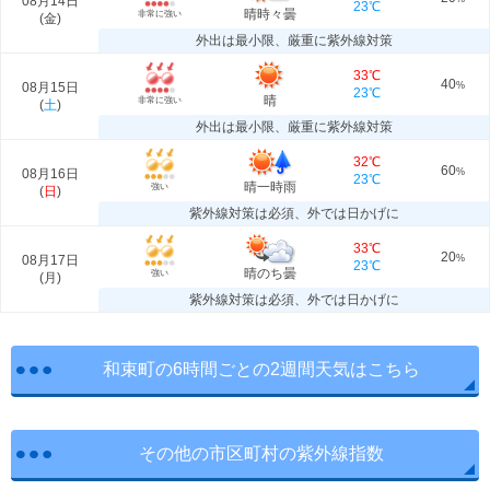
08月14日
23℃
晴時々曇
非常に強い
(
金
)
外出は最小限、厳重に紫外線対策
33℃
40
08月15日
%
23℃
晴
非常に強い
(
土
)
外出は最小限、厳重に紫外線対策
32℃
60
08月16日
%
23℃
晴一時雨
強い
(
日
)
紫外線対策は必須、外では日かげに
33℃
20
08月17日
%
23℃
晴のち曇
強い
(
月
)
紫外線対策は必須、外では日かげに
和束町の6時間ごとの2週間天気はこちら
その他の市区町村の紫外線指数