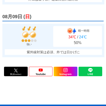
08月09日
(
日
)
晴一時雨
34℃
/
24℃
50%
強い
紫外線対策は必須、外では日かげに