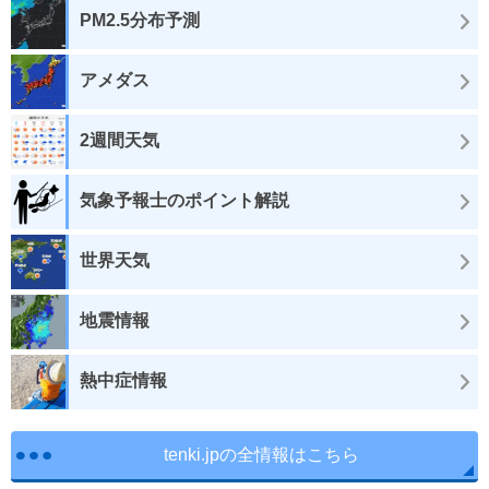
PM2.5分布予測
アメダス
2週間天気
気象予報士のポイント解説
世界天気
地震情報
熱中症情報
tenki.jpの全情報はこちら