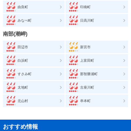
由良町
印南町
みなべ町
日高川町
南部(潮岬)
田辺市
新宮市
白浜町
上富田町
すさみ町
那智勝浦町
太地町
古座川町
北山村
串本町
おすすめ情報