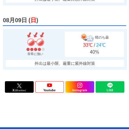
08月09日
(
日
)
晴のち曇
33℃
/
24℃
40%
非常に強い
外出は最小限、厳重に紫外線対策