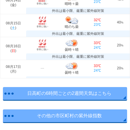
08月14日
23℃
晴時々曇
非常に強い
(
金
)
外出は最小限、厳重に紫外線対策
32℃
40
08月15日
%
23℃
晴のち曇
非常に強い
(
土
)
外出は最小限、厳重に紫外線対策
33℃
20
08月16日
%
24℃
曇時々晴
非常に強い
(
日
)
外出は最小限、厳重に紫外線対策
33℃
08月17日
---
20
%
24℃
(
月
)
曇時々晴
日高町の6時間ごとの2週間天気はこちら
その他の市区町村の紫外線指数