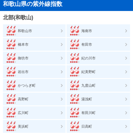
和歌山県の紫外線指数
北部(和歌山)
和歌山市
海南市
橋本市
有田市
御坊市
紀の川市
岩出市
紀美野町
かつらぎ町
九度山町
高野町
湯浅町
広川町
有田川町
美浜町
日高町