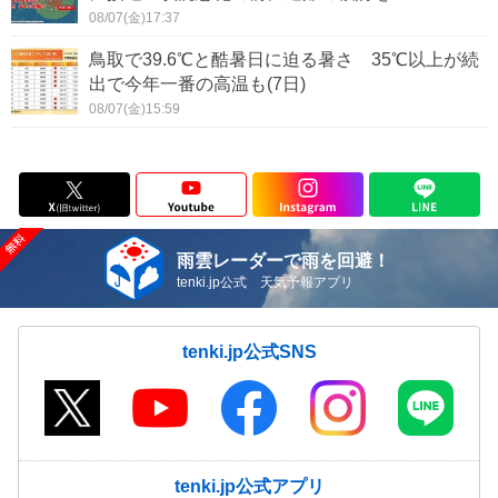
08/07(金)17:37
鳥取で39.6℃と酷暑日に迫る暑さ 35℃以上が続
出で今年一番の高温も(7日)
08/07(金)15:59
雨雲レーダーで雨を回避！
tenki.jp公式 天気予報アプリ
tenki.jp公式SNS
tenki.jp公式アプリ