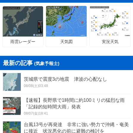
天気図
実況天気
雨雲レーダー
最新の記事
(気象予報士)
茨城県で震度3の地震 津波の心配なし
08/08(土)03:48
【速報】長野県で1時間に約100ミリの猛烈な雨
「記録的短時間大雨」発表
08/07(金)18:41
台風13号が再発達 非常に強い勢力で沖縄・奄美
に接近 状況悪化の前に避難の検討を