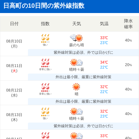
日高町の10日間の紫外線指数
降水
日付
指数
天気
気温
確率
33℃
40
08月10日
%
23℃
曇のち晴
強い
(
月
)
紫外線対策は必須、外では日かげに
34℃
20
08月11日
%
22℃
晴時々曇
非常に強い
(
火
)
外出は最小限、厳重に紫外線対策
32℃
40
08月12日
%
22℃
晴
非常に強い
(
水
)
外出は最小限、厳重に紫外線対策
32℃
40
08月13日
%
23℃
晴時々曇
強い
(
木
)
紫外線対策は必須、外では日かげに
33℃
40
%