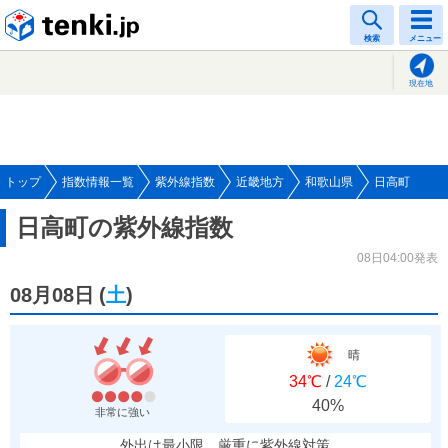
tenki.jp
検索
メニュー
現在地
トップ
指数情報一覧
紫外線指数
近畿地方
和歌山県
日高町
日高町の紫外線指数
08日04:00発表
08月08日
(
土
)
晴
34℃
/
24℃
40%
非常に強い
外出は最小限、厳重に紫外線対策