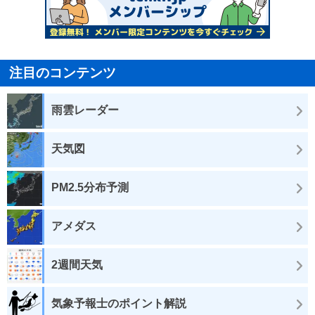
注目のコンテンツ
雨雲レーダー
天気図
PM2.5分布予測
アメダス
2週間天気
気象予報士のポイント解説