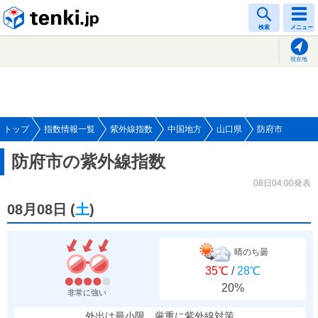
tenki.jp
検索
メニュー
現在地
トップ
指数情報一覧
紫外線指数
中国地方
山口県
防府市
防府市の紫外線指数
08日04:00発表
08月08日
(
土
)
晴のち曇
35℃
/
28℃
20%
非常に強い
外出は最小限、厳重に紫外線対策