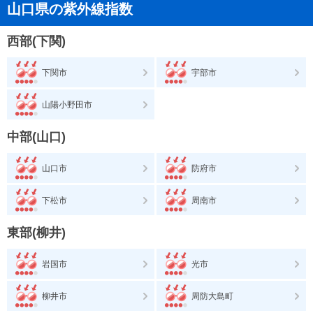
山口県の紫外線指数
西部(下関)
下関市
宇部市
山陽小野田市
中部(山口)
山口市
防府市
下松市
周南市
東部(柳井)
岩国市
光市
柳井市
周防大島町