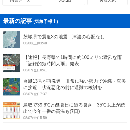
雨雲レーダー
最新の記事
(気象予報士)
茨城県で震度3の地震 津波の心配なし
08/08(土)03:48
【速報】長野県で1時間に約100ミリの猛烈な雨
「記録的短時間大雨」発表
08/07(金)18:41
台風13号が再発達 非常に強い勢力で沖縄・奄美
に接近 状況悪化の前に避難の検討を
08/07(金)17:37
鳥取で39.6℃と酷暑日に迫る暑さ 35℃以上が続
出で今年一番の高温も(7日)
08/07(金)15:59