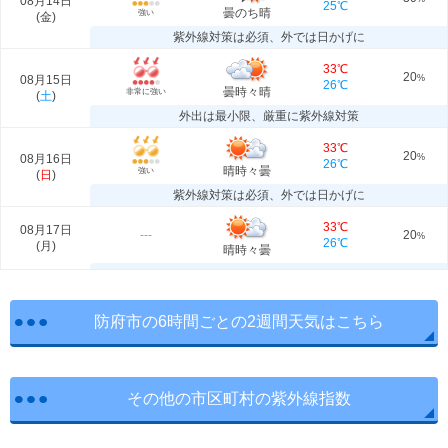
08月14日
25℃
曇のち晴
強い
(
金
)
紫外線対策は必須、外では日かげに
33℃
20
08月15日
%
26℃
曇時々晴
非常に強い
(
土
)
外出は最小限、厳重に紫外線対策
33℃
20
08月16日
%
26℃
晴時々曇
強い
(
日
)
紫外線対策は必須、外では日かげに
33℃
08月17日
---
20
%
26℃
(
月
)
晴時々曇
防府市の6時間ごとの2週間天気はこちら
その他の市区町村の紫外線指数