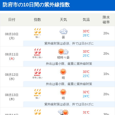
防府市の10日間の紫外線指数
降水
日付
指数
天気
気温
確率
33℃
20
08月10日
%
26℃
曇
強い
(
月
)
紫外線対策は必須、外では日かげに
33℃
20
08月11日
%
25℃
晴時々曇
非常に強い
(
火
)
外出は最小限、厳重に紫外線対策
33℃
10
08月12日
%
23℃
晴
非常に強い
(
水
)
外出は最小限、厳重に紫外線対策
32℃
20
08月13日
%
24℃
晴
強い
(
木
)
紫外線対策は必須、外では日かげに
31℃
30
%