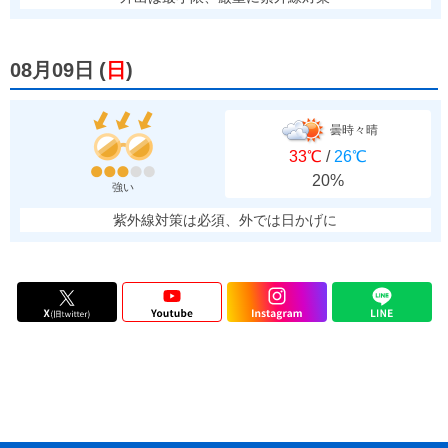
08月09日
(
日
)
曇時々晴
33℃
/
26℃
20%
強い
紫外線対策は必須、外では日かげに