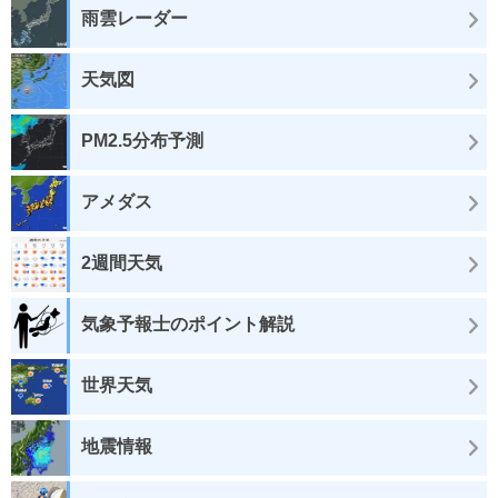
雨雲レーダー
天気図
PM2.5分布予測
アメダス
2週間天気
気象予報士のポイント解説
世界天気
地震情報