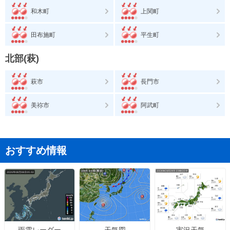
和木町
上関町
田布施町
平生町
北部(萩)
萩市
長門市
美祢市
阿武町
おすすめ情報
天気図
実況天気