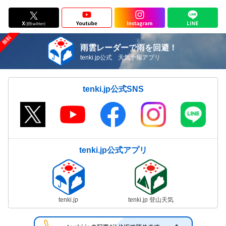
雨雲レーダーで雨を回避！
tenki.jp公式 天気予報アプリ
tenki.jp公式SNS
tenki.jp公式アプリ
tenki.jp
tenki.jp 登山天気