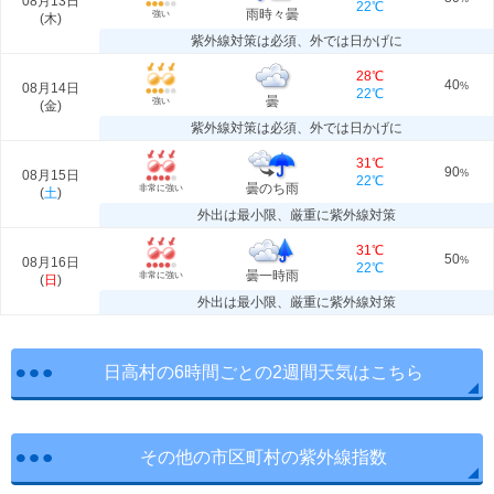
08月13日
22℃
雨時々曇
強い
(
木
)
紫外線対策は必須、外では日かげに
28℃
40
08月14日
%
22℃
曇
強い
(
金
)
紫外線対策は必須、外では日かげに
31℃
90
08月15日
%
22℃
曇のち雨
非常に強い
(
土
)
外出は最小限、厳重に紫外線対策
31℃
50
08月16日
%
22℃
曇一時雨
非常に強い
(
日
)
外出は最小限、厳重に紫外線対策
日高村の6時間ごとの2週間天気はこちら
その他の市区町村の紫外線指数