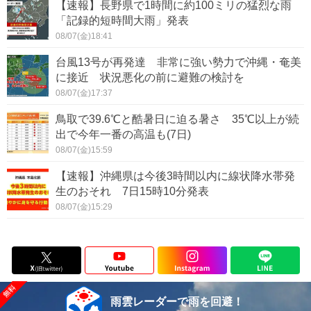
【速報】長野県で1時間に約100ミリの猛烈な雨
「記録的短時間大雨」発表
08/07(金)18:41
台風13号が再発達 非常に強い勢力で沖縄・奄美
に接近 状況悪化の前に避難の検討を
08/07(金)17:37
鳥取で39.6℃と酷暑日に迫る暑さ 35℃以上が続
出で今年一番の高温も(7日)
08/07(金)15:59
【速報】沖縄県は今後3時間以内に線状降水帯発
生のおそれ 7日15時10分発表
08/07(金)15:29
雨雲レーダーで雨を回避！