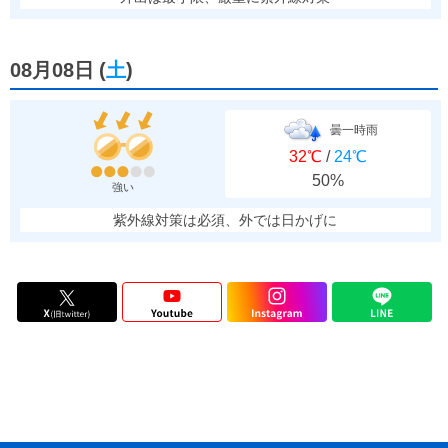
08月08日
(
土
)
曇一時雨
32℃
/
24℃
50%
強い
紫外線対策は必須、外では日かげに