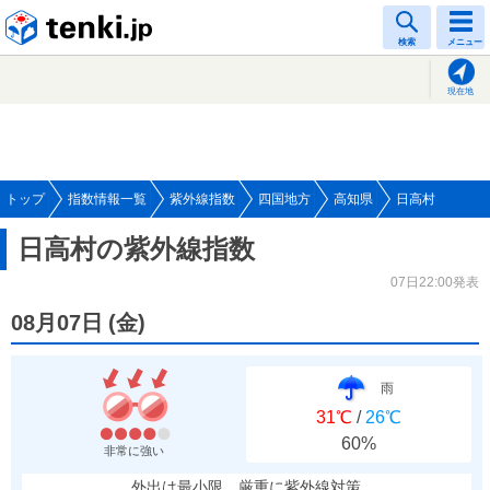
tenki.jp
検索
メニュー
現在地
トップ
指数情報一覧
紫外線指数
四国地方
高知県
日高村
日高村の紫外線指数
07日22:00発表
08月07日
(
金
)
雨
31℃
/
26℃
60%
非常に強い
外出は最小限、厳重に紫外線対策