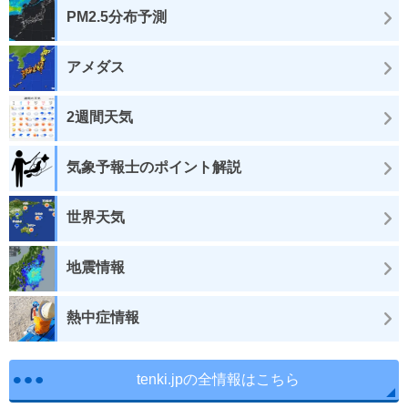
PM2.5分布予測
アメダス
2週間天気
気象予報士のポイント解説
世界天気
地震情報
熱中症情報
tenki.jpの全情報はこちら