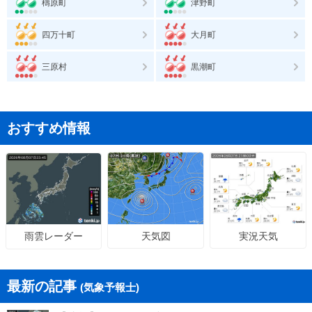
檮原町
津野町
四万十町
大月町
三原村
黒潮町
おすすめ情報
天気図
実況天気
雨雲レーダー
最新の記事
(気象予報士)