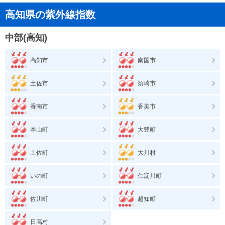
高知県の紫外線指数
中部(高知)
高知市
南国市
土佐市
須崎市
香南市
香美市
本山町
大豊町
土佐町
大川村
いの町
仁淀川町
佐川町
越知町
日高村