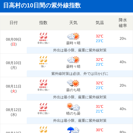
日高村の10日間の紫外線指数
降水
日付
指数
天気
気温
確率
32℃
20
08月09日
%
23℃
曇時々晴
非常に強い
(
日
)
外出は最小限、厳重に紫外線対策
32℃
40
08月10日
%
23℃
曇時々晴
強い
(
月
)
紫外線対策は必須、外では日かげに
32℃
20
08月11日
%
23℃
曇のち晴
非常に強い
(
火
)
外出は最小限、厳重に紫外線対策
31℃
40
08月12日
%
21℃
晴のち曇
非常に強い
(
水
)
外出は最小限、厳重に紫外線対策
30℃
80
%