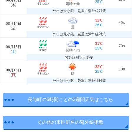
08月13日
25℃
晴時々曇
非常に強い
(
木
)
外出は最小限、厳重に紫外線対策
32℃
40
08月14日
%
26℃
曇
非常に強い
(
金
)
外出は最小限、厳重に紫外線対策
31℃
70
08月15日
%
25℃
曇時々雨
中程度
(
土
)
紫外線対策が必要
33℃
10
08月16日
%
25℃
晴
非常に強い
(
日
)
外出は最小限、厳重に紫外線対策
長与町の6時間ごとの2週間天気はこちら
その他の市区町村の紫外線指数