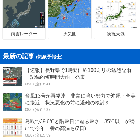
天気図
実況天気
雨雲レーダー
最新の記事
(気象予報士)
【速報】長野県で1時間に約100ミリの猛烈な雨
「記録的短時間大雨」発表
08/07(金)18:41
台風13号が再発達 非常に強い勢力で沖縄・奄美
に接近 状況悪化の前に避難の検討を
08/07(金)17:37
鳥取で39.6℃と酷暑日に迫る暑さ 35℃以上が続
出で今年一番の高温も(7日)
08/07(金)15:59