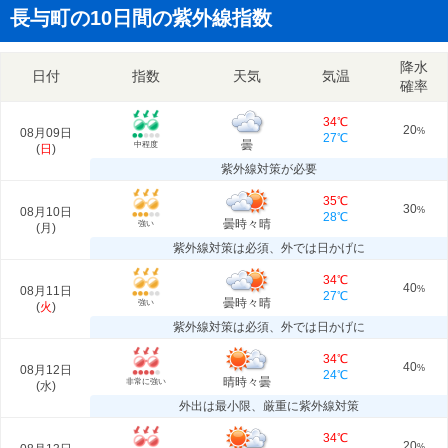
長与町の10日間の紫外線指数
降水
日付
指数
天気
気温
確率
34℃
20
08月09日
%
27℃
曇
中程度
(
日
)
紫外線対策が必要
35℃
30
08月10日
%
28℃
曇時々晴
強い
(
月
)
紫外線対策は必須、外では日かげに
34℃
40
08月11日
%
27℃
曇時々晴
強い
(
火
)
紫外線対策は必須、外では日かげに
34℃
40
08月12日
%
24℃
晴時々曇
非常に強い
(
水
)
外出は最小限、厳重に紫外線対策
34℃
20
%