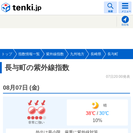
tenki.jp
検索
メニュー
現在地
トップ
指数情報一覧
紫外線指数
九州地方
長崎県
長与町
長与町の紫外線指数
07日20:00発表
08月07日
(
金
)
晴
38℃
/
30℃
10%
非常に強い
外出は最小限、厳重に紫外線対策