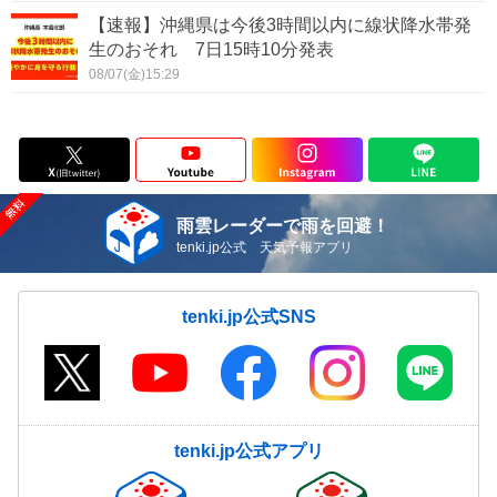
【速報】沖縄県は今後3時間以内に線状降水帯発
生のおそれ 7日15時10分発表
08/07(金)15:29
雨雲レーダーで雨を回避！
tenki.jp公式 天気予報アプリ
tenki.jp公式SNS
tenki.jp公式アプリ