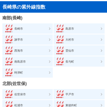
長崎県の紫外線指数
南部(長崎)
長崎市
島原市
諫早市
大村市
西海市
雲仙市
南島原市
長与町
時津町
北部(佐世保)
佐世保市
平戸市
松浦市
東彼杵町