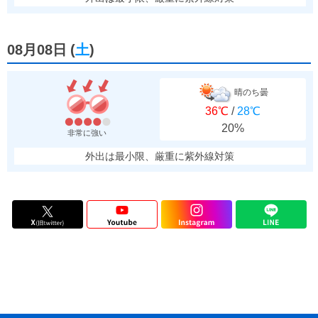
08月08日
(
土
)
晴のち曇
36℃
/
28℃
20%
非常に強い
外出は最小限、厳重に紫外線対策