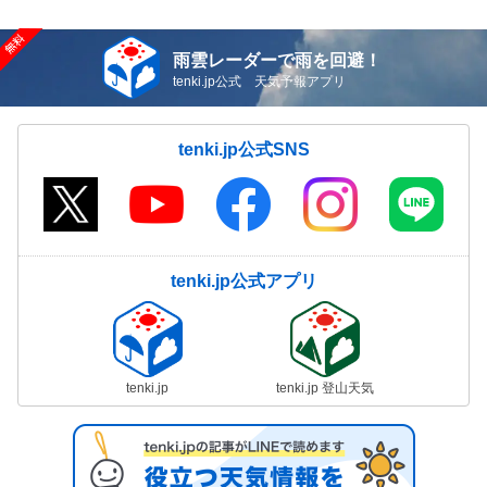
雨雲レーダーで雨を回避！
tenki.jp公式 天気予報アプリ
tenki.jp公式SNS
tenki.jp公式アプリ
tenki.jp
tenki.jp 登山天気