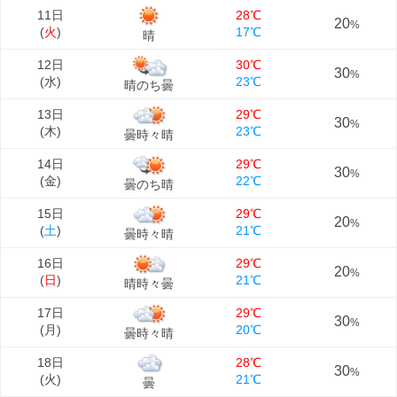
11日
28℃
20
%
(
火
)
17℃
晴
12日
30℃
30
%
(
水
)
23℃
晴のち曇
13日
29℃
30
%
(
木
)
23℃
曇時々晴
14日
29℃
30
%
(
金
)
22℃
曇のち晴
15日
29℃
20
%
(
土
)
21℃
曇時々晴
16日
29℃
20
%
(
日
)
21℃
晴時々曇
17日
29℃
30
%
(
月
)
20℃
曇時々晴
18日
28℃
30
%
(
火
)
21℃
曇