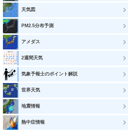
天気図
PM2.5分布予測
アメダス
2週間天気
気象予報士のポイント解説
世界天気
地震情報
熱中症情報