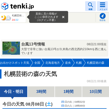
tenki.jp
検索
メニュー
直前に見た情報が
札幌芸術の森
ここに保存されます
24
/
22
（ログイン不要）
現在地
台風13号情報
08日21:00現在
大型で非常に強い台風13号が久米島の西北西約210kmを西に進ん
でいます
お出かけスポット天気
全国
北海道地方
道央
札幌
札幌芸術の森
札幌芸術の森の天気
08日21:00発表
今日・明日
3時間
1時間
10日間
日の出｜
04時32分
今日の天気 08月08日
(
土
)
日の入｜
18時48分