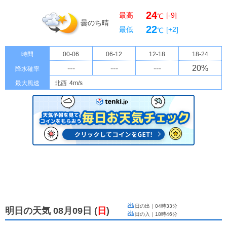
24
最高
[-9]
℃
曇のち晴
22
最低
[+2]
℃
時間
00-06
06-12
12-18
18-24
---
---
---
20
%
降水確率
最大風速
北西
4m/s
日の出｜
04時33分
明日の天気 08月09日
(
日
)
日の入｜
18時46分