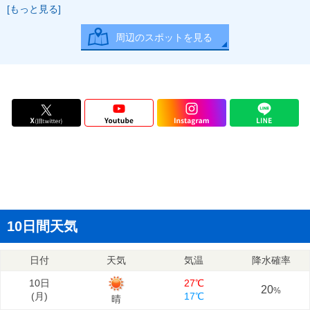
[もっと見る]
周辺のスポットを見る
10日間天気
日付
天気
気温
降水確率
10日
27℃
20
%
(
月
)
17℃
晴