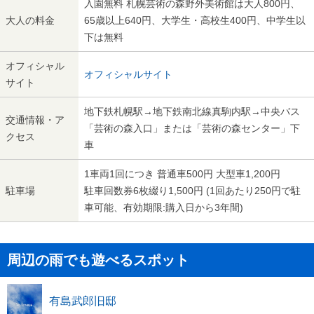
入園無料 札幌芸術の森野外美術館は大人800円、
大人の料金
65歳以上640円、大学生・高校生400円、中学生以
下は無料
オフィシャル
オフィシャルサイト
サイト
地下鉄札幌駅→地下鉄南北線真駒内駅→中央バス
交通情報・ア
「芸術の森入口」または「芸術の森センター」下
クセス
車
1車両1回につき 普通車500円 大型車1,200円
駐車場
駐車回数券6枚綴り1,500円 (1回あたり250円で駐
車可能、有効期限:購入日から3年間)
周辺の雨でも遊べるスポット
有島武郎旧邸