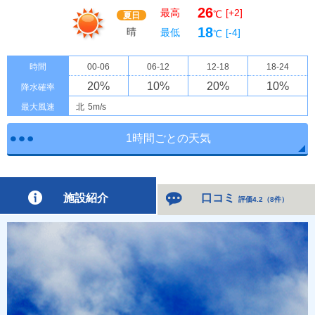
26
最高
[+2]
℃
夏日
18
晴
最低
[-4]
℃
時間
00-06
06-12
12-18
18-24
20
%
10
%
20
%
10
%
降水確率
最大風速
北
5m/s
1時間ごとの天気
施設紹介
口コミ
評価4.2
（
8件
）