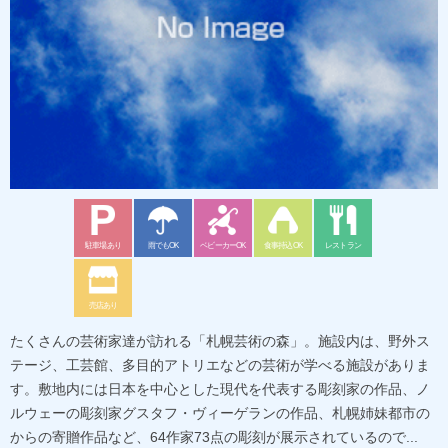
駐車場あり
雨でもOK
ベビーカーOK
食事持込OK
レストラン
売店あり
たくさんの芸術家達が訪れる「札幌芸術の森」。施設内は、野外ス
テージ、工芸館、多目的アトリエなどの芸術が学べる施設がありま
す。敷地内には日本を中心とした現代を代表する彫刻家の作品、ノ
ルウェーの彫刻家グスタフ・ヴィーゲランの作品、札幌姉妹都市の
からの寄贈作品など、64作家73点の彫刻が展示されているので...