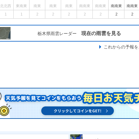
北北西
東南東
南東
南東
南東
南南東
南南東
南南東
南南東
1
1
2
2
2
2
2
2
2
現在の雨雲を見る
栃木県雨雲レーダー
これからの予報を