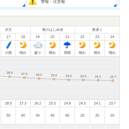
警報・注意報
夕方
夜のはじめ頃
夜遅く
17
18
19
20
21
22
23
24
小雨
晴れ
曇り
晴れ
弱雨
晴れ
晴れ
晴れ
28.5
27.3
26.2
25.5
24.8
24.5
24.1
23.7
50
40
40
40
60
20
20
20