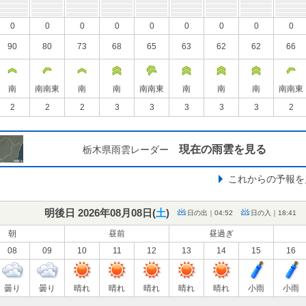
0
0
0
0
0
0
0
0
0
90
80
73
68
65
63
62
62
66
南
南南東
南
南
南南東
南
南
南
南南東
2
2
2
3
3
3
3
3
2
現在の雨雲を見る
栃木県雨雲レーダー
これからの予報を
明後日 2026年08月08日(
土
)
日の出｜04:52
日の入｜18:41
朝
昼前
昼過ぎ
08
09
10
11
12
13
14
15
16
曇り
曇り
晴れ
晴れ
晴れ
晴れ
晴れ
小雨
小雨