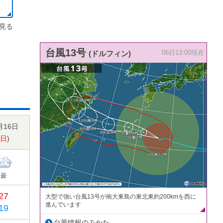
見る
台風13号
(ドルフィン)
06日13:00現在
月16日
日
)
曇
27
大型で強い台風13号が南大東島の東北東約200kmを西に
進んでいます
19
台風情報のみかた