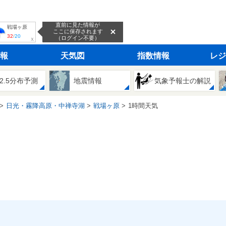
直前に見た情報が
戦場ヶ原
ここに保存されます
32
/
20
（ログイン不要）
ｘ
報
天気図
指数情報
レジ
2.5分布予測
地震情報
気象予報士の解説
日光・霧降高原・中禅寺湖
戦場ヶ原
1時間天気