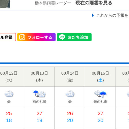
現在の雨雲を見る
栃木県雨雲レーダー
これからの予報を
08月12日
08月13日
08月14日
08月15日
08
(
水
)
(
木
)
(
金
)
(
土
)
(
曇
雨のち曇
曇
曇のち雨
25
27
26
27
18
19
20
20