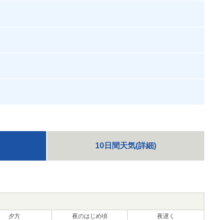
10日間天気(詳細)
夕方
夜のはじめ頃
夜遅く