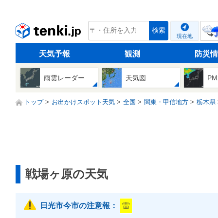
tenki.jp
検索
現在地
天気予報
観測
防災情
雨雲レーダー
天気図
PM
トップ
お出かけスポット天気
全国
関東・甲信地方
栃木県
戦場ヶ原の天気
日光市今市の注意報：
雷