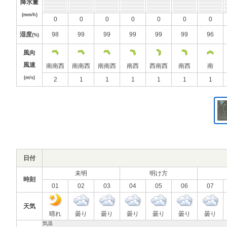
降水量
(mm/h)
0
0
0
0
0
0
0
湿度
98
99
99
99
99
99
96
(%)
風向
風速
南南西
南南西
南南西
南西
西南西
南西
南
(m/s)
2
1
1
1
1
1
1
日付
未明
明け方
時刻
01
02
03
04
05
06
07
天気
晴れ
曇り
曇り
曇り
曇り
曇り
曇り