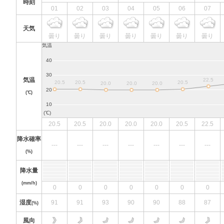
時刻
01
02
03
04
05
06
07
天気
曇り
曇り
曇り
曇り
曇り
曇り
曇り
気温
(℃)
20.5
20.5
20.0
20.0
20.0
20.5
22.5
降水確率
---
---
---
---
---
---
---
(%)
降水量
(mm/h)
0
0
0
0
0
0
0
湿度
91
91
93
90
90
88
87
(%)
風向