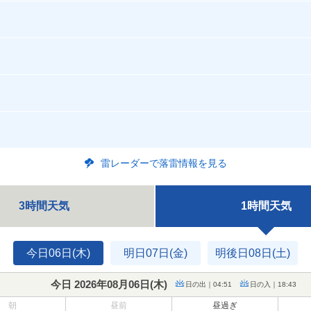
雷レーダーで落雷情報を見る
3時間天気
1時間天気
今日06日(木)
明日07日(金)
明後日08日(土)
今日 2026年08月06日(
木
)
日の出｜04:51
日の入｜18:43
朝
昼前
昼過ぎ