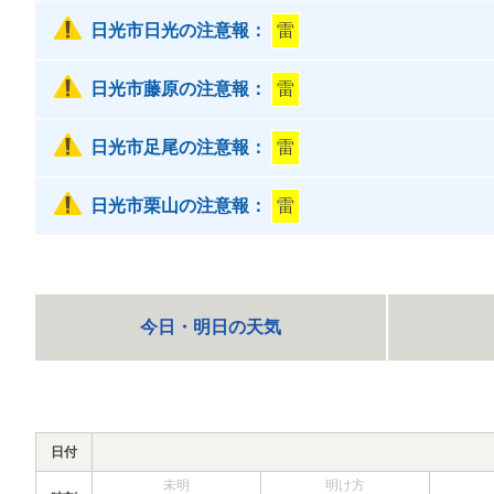
日光市日光の注意報：
雷
日光市藤原の注意報：
雷
日光市足尾の注意報：
雷
日光市栗山の注意報：
雷
今日・明日の天気
日付
未明
明け方