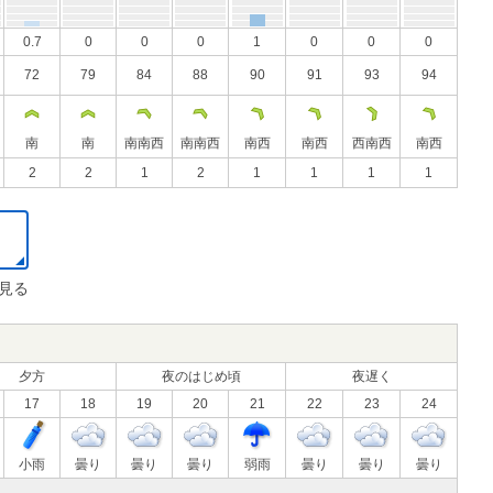
0.7
0
0
0
1
0
0
0
72
79
84
88
90
91
93
94
南
南
南南西
南南西
南西
南西
西南西
南西
2
2
1
2
1
1
1
1
見る
夕方
夜のはじめ頃
夜遅く
17
18
19
20
21
22
23
24
小雨
曇り
曇り
曇り
弱雨
曇り
曇り
曇り