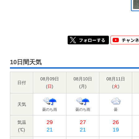
10日間天気
08月09日
08月10日
08月11日
日付
(
日
)
(
月
)
(
火
)
天気
曇のち雨
曇のち雨
曇
29
27
26
気温
21
21
19
(℃)