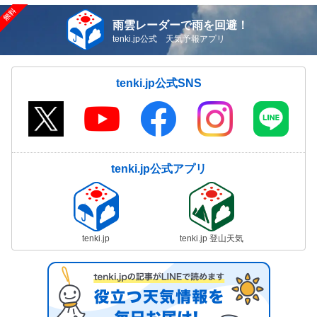
雨雲レーダーで雨を回避！
tenki.jp公式 天気予報アプリ
tenki.jp公式SNS
tenki.jp公式アプリ
tenki.jp
tenki.jp 登山天気