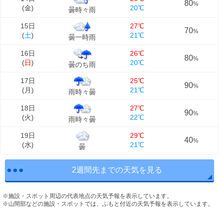
80
%
(
金
)
20℃
曇時々雨
15日
27℃
70
%
(
土
)
21℃
曇一時雨
16日
26℃
80
%
(
日
)
20℃
曇のち雨
17日
25℃
90
%
(
月
)
21℃
雨時々曇
18日
27℃
90
%
(
火
)
22℃
雨時々曇
19日
29℃
40
%
(
水
)
21℃
曇
2週間先までの天気を見る
※施設・スポット周辺の代表地点の天気予報を表示しています。
※山間部などの施設・スポットでは、ふもと付近の天気予報を表示しています。