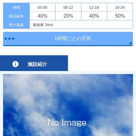
時間
00-06
06-12
12-18
18-24
40
%
20
%
40
%
50
%
降水確率
最大風速
東南東
3m/s
1時間ごとの天気
施設紹介