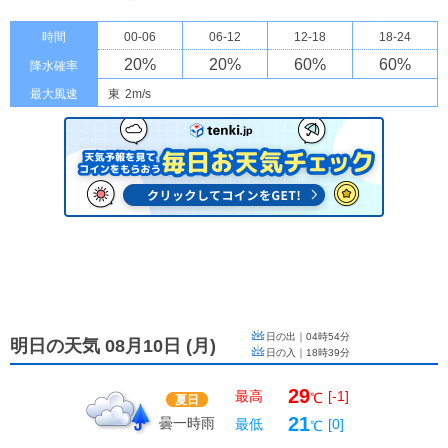
時間
00-06
06-12
12-18
18-24
20
%
20
%
60
%
60
%
降水確率
最大風速
東
2m/s
日の出｜
04時54分
明日の天気 08月10日
(
月
)
日の入｜
18時39分
29
最高
[-1]
℃
夏日
21
曇一時雨
最低
[0]
℃