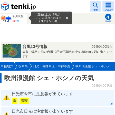
tenki.jp
検索
メニュー
直前に見た情報が
欧州浪漫館 シェ・ホシノ
ここに保存されます
30
/
21
（ログイン不要）
現在地
台風13号情報
09日04:00現在
大型で非常に強い台風13号が石垣島の北約300kmを西に進んでい
ます
・甲信地方
栃木県
日光・霧降高原・中禅寺湖
欧州浪漫館 シェ・ホシノ
欧州浪漫館 シェ・ホシノの天気
09日04:00発表
日光市今市に注意報が出ています
雷
濃霧
日光市日光に注意報が出ています