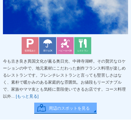
駐車場あり
雨でもOK
ベビーカーOK
レストラン
今も古き良き異国文化が薫る奥日光、中禅寺湖畔。その贅沢なロケ
ーションの中で、地元素材にこだわった創作フランス料理が楽しめ
るレストランです。フレンチレストランと言っても堅苦しさはな
く、素朴で暖かみのある家庭的な雰囲気。お値段もリーズナブル
で、家族やママ友とも気軽に普段使いできるお店です。コース料理
以外...
[もっと見る]
周辺のスポットを見る