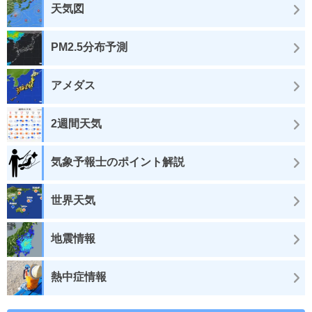
天気図
PM2.5分布予測
アメダス
2週間天気
気象予報士のポイント解説
世界天気
地震情報
熱中症情報