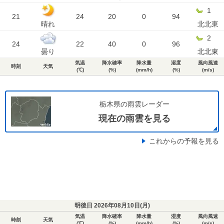
1
21
24
20
0
94
晴れ
北北東
2
24
22
40
0
96
曇り
北北東
気温
降水確率
降水量
湿度
風向風速
時刻
天気
(℃)
(%)
(mm/h)
(%)
(m/s)
栃木県の雨雲レーダー
現在の雨雲を見る
これからの予報を見る
明後日 2026年08月10日(
月
)
気温
降水確率
降水量
湿度
風向風速
時刻
天気
(℃)
(%)
(mm/h)
(%)
(m/s)