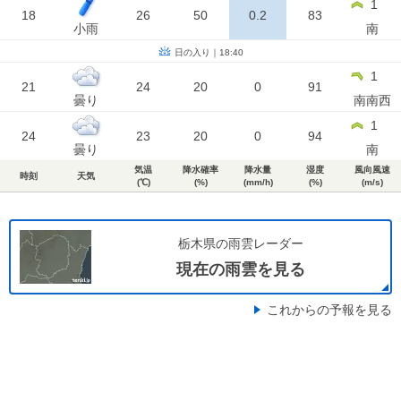
1
18
26
50
0.2
83
小雨
南
日の入り｜18:40
1
21
24
20
0
91
曇り
南南西
1
24
23
20
0
94
曇り
南
気温
降水確率
降水量
湿度
風向風速
時刻
天気
(℃)
(%)
(mm/h)
(%)
(m/s)
栃木県の雨雲レーダー
現在の雨雲を見る
これからの予報を見る