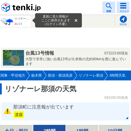
tenki.jp
検索
メニュー
直前に見た情報が
リゾナーレ那須
ここに保存されます
31
/
23
（ログイン不要）
現在地
台風13号情報
07日23:00現在
大型で非常に強い台風13号が久米島の北約90kmを西に進んでい
ます
関東・甲信地方
栃木県
那須・那須高原
リゾナーレ那須
3時間天気
リゾナーレ那須の天気
08日00:00発表
那須町に注意報が出ています
濃霧