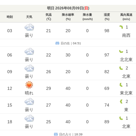
明日 2026年08月09日(
日
)
気温
降水確率
降水量
湿度
風向風速
時刻
天気
(℃)
(%)
(mm/h)
(%)
(m/s)
1
03
21
20
0
98
曇り
南西
日の出｜04:51
1
06
22
30
0
97
曇り
北北東
2
09
26
20
0
82
曇り
北東
1
12
29
40
0
69
晴れ
東北東
2
15
27
40
0
74
曇り
東
1
18
25
40
0
89
曇り
北東
日の入り｜18:39