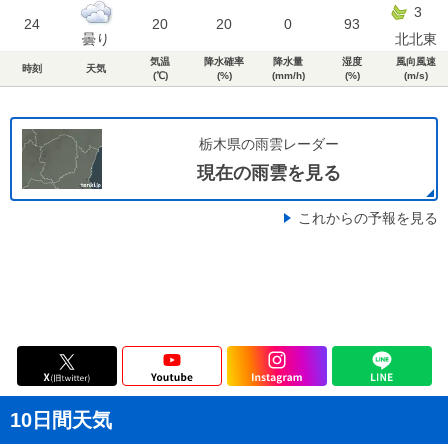
3
24
20
20
0
93
曇り
北北東
気温
降水確率
降水量
湿度
風向風速
時刻
天気
(℃)
(%)
(mm/h)
(%)
(m/s)
栃木県の雨雲レーダー
現在の雨雲を見る
これからの予報を見る
10日間天気