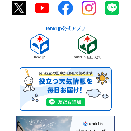
tenki.jp公式アプリ
tenki.jp
tenki.jp 登山天気