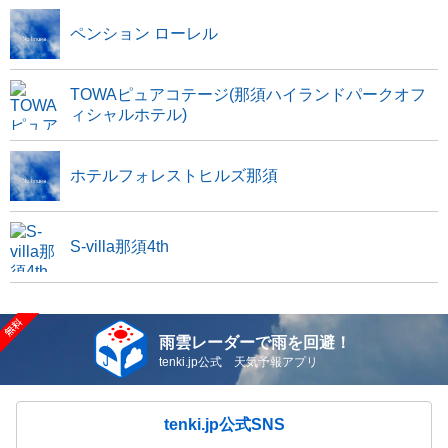
ペンション ローレル
TOWAピュアコテージ(那須ハイランドパークオフ
ィシャルホテル)
ホテルフォレストヒルズ那須
S-villa那須4th
雨雲レーダーで雨を回避！
tenki.jp公式 天気予報アプリ
tenki.jp公式SNS