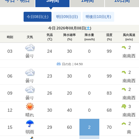
今日・明日
3時間
1時間
10日間
今日08日(土)
明日09日(日)
明後日10日(月)
今日 2026年08月08日(
土
)
気温
降水確率
降水量
湿度
風向風速
時刻
天気
(℃)
(%)
(mm/h)
(%)
(m/s)
2
03
24
30
0
99
曇り
南南西
日の出｜04:50
2
06
23
30
0
99
曇り
南南西
2
09
26
20
0
83
曇り
南南西
3
12
30
40
0
68
晴れ
南南西
2
15
29
60
2
70
弱雨
南