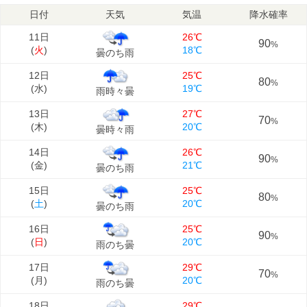
日付
天気
気温
降水確率
11日
26℃
90
%
(
火
)
18℃
曇のち雨
12日
25℃
80
%
(
水
)
19℃
雨時々曇
13日
27℃
70
%
(
木
)
20℃
曇時々雨
14日
26℃
90
%
(
金
)
21℃
曇のち雨
15日
25℃
80
%
(
土
)
20℃
曇のち雨
16日
25℃
90
%
(
日
)
20℃
雨のち曇
17日
29℃
70
%
(
月
)
20℃
雨のち曇
18日
29℃