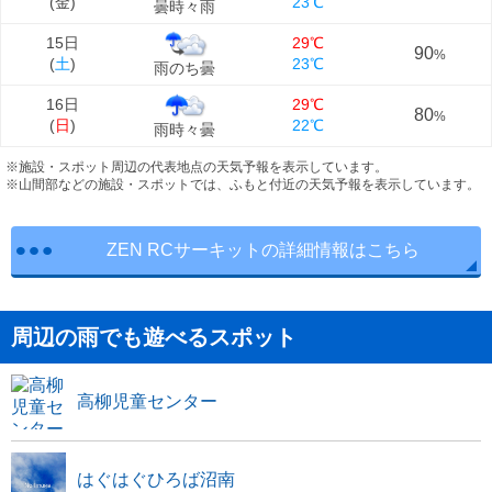
(
金
)
23℃
曇時々雨
15日
29℃
90
%
(
土
)
23℃
雨のち曇
16日
29℃
80
%
(
日
)
22℃
雨時々曇
※施設・スポット周辺の代表地点の天気予報を表示しています。
※山間部などの施設・スポットでは、ふもと付近の天気予報を表示しています。
ZEN RCサーキットの詳細情報はこちら
周辺の雨でも遊べるスポット
高柳児童センター
はぐはぐひろば沼南