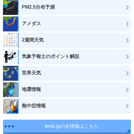
PM2.5分布予測
アメダス
2週間天気
気象予報士のポイント解説
世界天気
地震情報
熱中症情報
tenki.jpの全情報はこちら