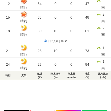
2
12
34
0
0
47
晴れ
南
2
15
33
0
0
48
晴れ
南
2
18
30
10
0
61
晴れ
南
日の入り｜18:38
1
21
28
10
0
73
晴れ
南
1
24
26
0
0
84
晴れ
南
気温
降水確率
降水量
湿度
風向風速
時刻
天気
(℃)
(%)
(mm/h)
(%)
(m/s)