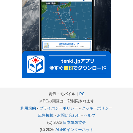
表示：
モバイル
｜
PC
※PCの閲覧は一部制限されます
利用規約
-
プライバシーポリシー
-
クッキーポリシー
広告掲載
-
お問い合わせ
-
ヘルプ
(C) 2026
日本気象協会
(C) 2026
ALiNKインターネット