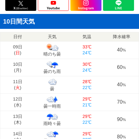
10日間天気
日付
天気
気温
降水確率
09日
33℃
40
%
(
日
)
24℃
晴のち曇
10日
30℃
60
%
(
月
)
24℃
曇のち雨
11日
28℃
40
%
(
火
)
22℃
曇
12日
29℃
70
%
(
水
)
21℃
曇一時雨
13日
29℃
90
%
(
木
)
22℃
雨時々曇
14日
29℃
80
%