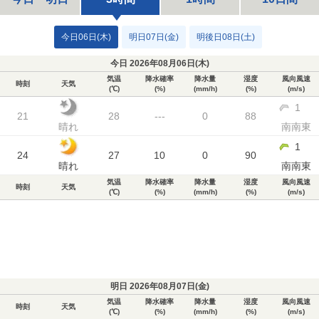
今日06日(木)
明日07日(金)
明後日08日(土)
今日 2026年08月06日(
木
)
気温
降水確率
降水量
湿度
風向風速
時刻
天気
(℃)
(%)
(mm/h)
(%)
(m/s)
1
21
28
---
0
88
晴れ
南南東
1
24
27
10
0
90
晴れ
南南東
気温
降水確率
降水量
湿度
風向風速
時刻
天気
(℃)
(%)
(mm/h)
(%)
(m/s)
明日 2026年08月07日(
金
)
気温
降水確率
降水量
湿度
風向風速
時刻
天気
(℃)
(%)
(mm/h)
(%)
(m/s)