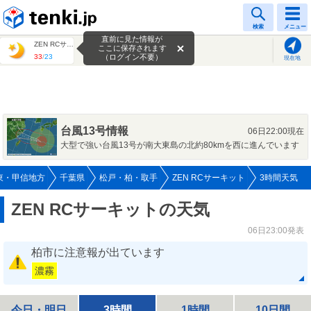
tenki.jp
検索
メニュー
直前に見た情報が
ZEN RCサーキット
ここに保存されます
33
/
23
（ログイン不要）
現在地
台風13号情報
06日22:00現在
大型で強い台風13号が南大東島の北約80kmを西に進んでいます
東・甲信地方
千葉県
松戸・柏・取手
ZEN RCサーキット
3時間天気
ZEN RCサーキットの天気
06日23:00発表
柏市に注意報が出ています
濃霧
今日・明日
3時間
1時間
10日間