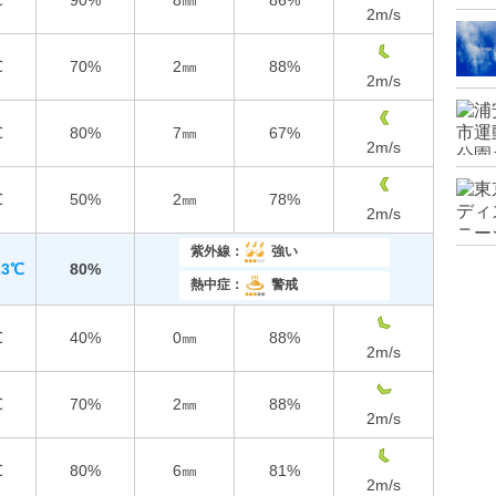
℃
90%
8㎜
86%
2
m/s
℃
70%
2㎜
88%
2
m/s
℃
80%
7㎜
67%
2
m/s
℃
50%
2㎜
78%
2
m/s
紫外線：
強い
23℃
80%
熱中症：
警戒
℃
40%
0㎜
88%
2
m/s
℃
70%
2㎜
88%
2
m/s
℃
80%
6㎜
81%
2
m/s