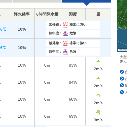
温
降水確率
6時間降水量
湿度
風
紫外線：
非常に強い
26℃
10%
熱中症：
危険
紫外線：
非常に強い
26℃
10%
熱中症：
危険
大型
進ん
℃
10%
0㎜
83%
2
m/s
℃
10%
0㎜
84%
2
m/s
℃
10%
0㎜
60%
2
m/s
℃
10%
0㎜
69%
3
m/s