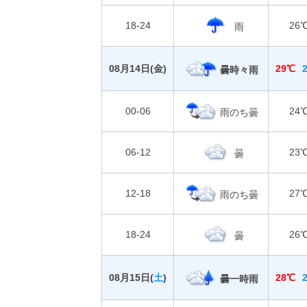
18-24
26
雨
08月14日(
金
)
29℃
曇時々雨
00-06
24
雨のち曇
06-12
23
曇
12-18
27
雨のち曇
18-24
26
曇
08月15日(
土
)
28℃
曇一時雨