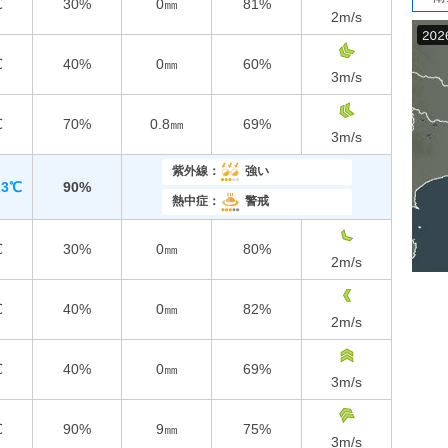
℃
30%
0㎜
81%
2
m/s
℃
40%
0㎜
60%
3
m/s
℃
70%
0.8㎜
69%
3
m/s
紫外線：
強い
23℃
90%
熱中症：
警戒
℃
30%
0㎜
80%
2
m/s
℃
40%
0㎜
82%
2
m/s
℃
40%
0㎜
69%
3
m/s
℃
90%
9㎜
75%
3
m/s