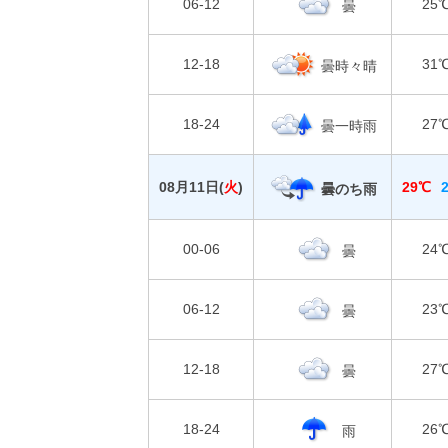
06-12
25
曇
12-18
31
曇時々晴
18-24
27
曇一時雨
08月11日(
火
)
29℃
曇のち雨
00-06
24
曇
06-12
23
曇
12-18
27
曇
18-24
26
雨