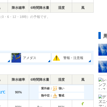
温
降水確率
6時間降水量
湿度
風
0・6・12・18時）の予報です。
アメダス
警報・注意報
温
降水確率
6時間降水量
湿度
風
紫外線：
強い
22℃
90%
熱中症：
警戒