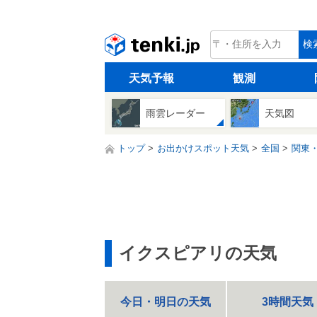
tenki.jp
検
天気予報
観測
雨雲レーダー
天気図
トップ
お出かけスポット天気
全国
関東
イクスピアリの天気
今日・明日の天気
3時間天気