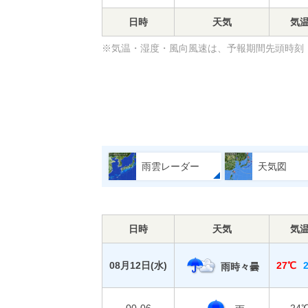
日時
天気
気
※気温・湿度・風向風速は、予報期間先頭時刻（
雨雲レーダー
天気図
日時
天気
気
08月12日(
水
)
27℃
雨時々曇