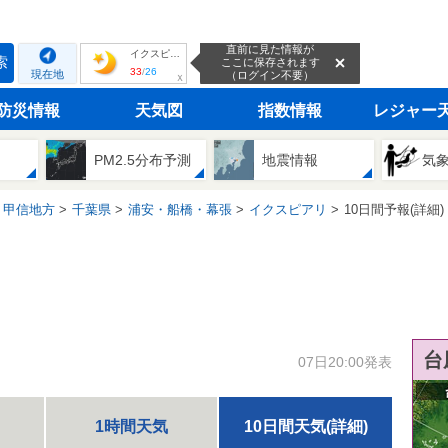
直前に見た情報が
イクスピアリ
索
ここに保存されます
33
/
26
現在地
（ログイン不要）
ｘ
防災情報
天気図
指数情報
レジャー
PM2.5分布予測
地震情報
気
・甲信地方
千葉県
浦安・船橋・幕張
イクスピアリ
10日間予報(詳細)
台
07日20:00発表
1時間天気
10日間天気(詳細)