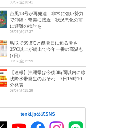
08/07(金)18:41
台風13号が再発達 非常に強い勢力
で沖縄・奄美に接近 状況悪化の前
に避難の検討を
08/07(金)17:37
鳥取で39.6℃と酷暑日に迫る暑さ
35℃以上が続出で今年一番の高温も
(7日)
08/07(金)15:59
【速報】沖縄県は今後3時間以内に線
状降水帯発生のおそれ 7日15時10
分発表
08/07(金)15:29
tenki.jp公式SNS