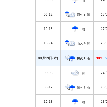
00-06
24
雨
06-12
23
雨のち曇
12-18
27
雨
18-24
25
雨のち曇
08月13日(
木
)
30℃
曇のち雨
00-06
24
曇
06-12
23
曇のち雨
12-18
26
雨