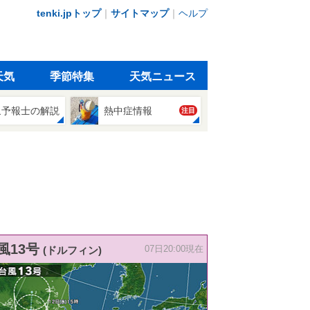
tenki.jpトップ
｜
サイトマップ
｜
ヘルプ
天気
季節特集
天気ニュース
象予報士の解説
熱中症情報
注目
風13号
(ドルフィン)
07日20:00現在