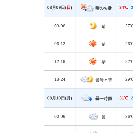
08月09日(
日
)
34℃
晴のち曇
00-06
27
晴
06-12
26
晴
12-18
32
晴
18-24
29
曇時々晴
08月10日(
月
)
31℃
曇一時雨
00-06
26
曇