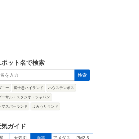
スポット名で検索
検索
ズニー
富士急ハイランド
ハウステンボス
バーサル・スタジオ・ジャパン
シマスパーランド
よみうりランド
天気ガイド
星
天気図
雨雲
アメダス
PM2.5