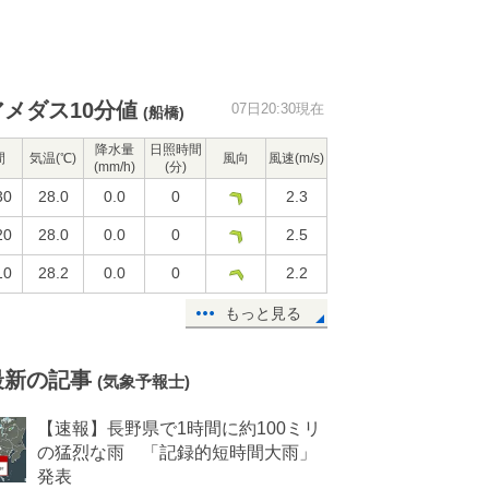
アメダス10分値
07日20:30現在
(船橋)
降水量
日照時間
間
気温(℃)
風向
風速(m/s)
(mm/h)
(分)
30
28.0
0.0
0
2.3
20
28.0
0.0
0
2.5
10
28.2
0.0
0
2.2
もっと見る
最新の記事
(気象予報士)
【速報】長野県で1時間に約100ミリ
の猛烈な雨 「記録的短時間大雨」
発表