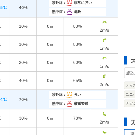
紫外線：
非常に強い
25℃
40%
熱中症：
危険
℃
10%
0㎜
80%
2
m/s
℃
10%
0㎜
83%
1
m/s
℃
20%
0㎜
60%
1
m/s
℃
40%
0㎜
65%
2
m/s
ディ
ユニ
紫外線：
強い
24℃
70%
ナガ
熱中症：
厳重警戒
℃
30%
0㎜
78%
2
m/s
衛