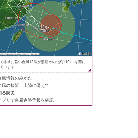
で非常に強い台風13号が那覇市の北約110kmを西に
でいます
台風情報のみかた
台風の接近、上陸に備えて
知る防災
アプリで台風進路予報を確認