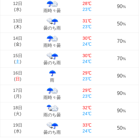
12日
28℃
90
%
(
水
)
23℃
雨時々曇
13日
31℃
50
%
(
木
)
23℃
曇のち雨
14日
30℃
70
%
(
金
)
24℃
雨時々曇
15日
30℃
70
%
(
土
)
24℃
曇のち雨
16日
29℃
90
%
(
日
)
23℃
雨
17日
29℃
90
%
(
月
)
23℃
雨時々曇
18日
32℃
90
%
(
火
)
24℃
雨のち曇
19日
33℃
50
%
(
水
)
24℃
曇のち雨