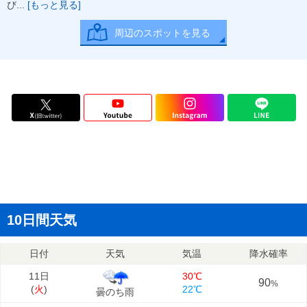
び...
[もっと見る]
周辺のスポットを見る
10日間天気
日付
天気
気温
降水確率
11日
30℃
90
%
(
火
)
22℃
曇のち雨