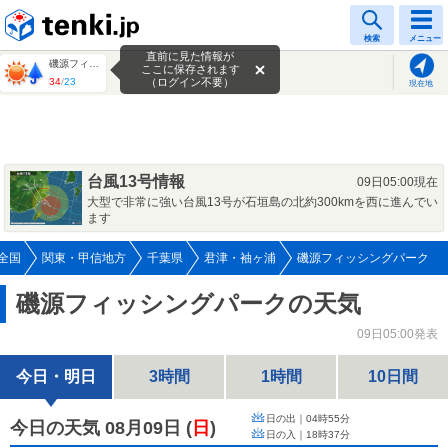
tenki.jp
検索
メニュー
直前に見た情報が
磯源フィッシングパーク
ここに保存されます
34
/
23
（ログイン不要）
現在地
台風13号情報
09日05:00現在
大型で非常に強い台風13号が石垣島の北約300kmを西に進んでい
ます
全国
関東・甲信地方
千葉県
君津・袖ヶ浦
磯源フィッシングパーク
磯源フィッシングパークの天気
09日05:00発表
今日・明日
3時間
1時間
10日間
日の出｜
04時55分
今日の天気 08月09日
(
日
)
日の入｜
18時37分