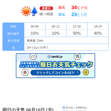
34
最高
[+1]
℃
真夏日
23
晴一時雨
最低
[-2]
℃
時間
00-06
06-12
12-18
18-24
10
%
10
%
50
%
40
%
降水確率
最大風速
東南東
2m/s
波
2mうねりを伴う
日の出｜
04時56分
明日の天気 08月10日
(
月
)