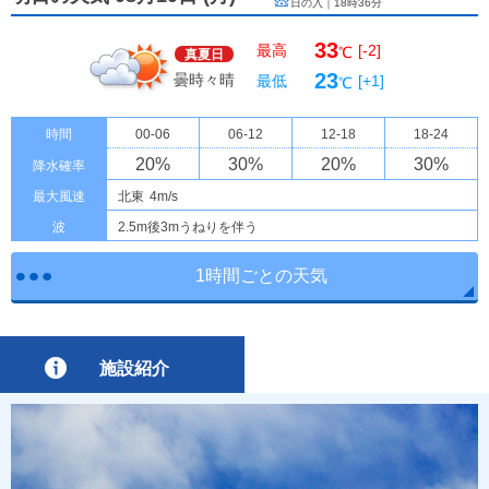
日の入｜
18時36分
33
最高
[-2]
℃
真夏日
23
曇時々晴
最低
[+1]
℃
時間
00-06
06-12
12-18
18-24
20
%
30
%
20
%
30
%
降水確率
最大風速
北東
4m/s
波
2.5m後3mうねりを伴う
1時間ごとの天気
施設紹介