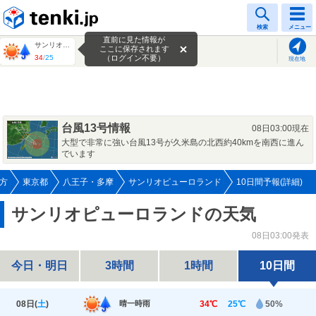
tenki.jp
検索
メニュー
直前に見た情報が
サンリオピューロランド
ここに保存されます
34
/
25
（ログイン不要）
現在地
台風13号情報
08日03:00現在
大型で非常に強い台風13号が久米島の北西約40kmを南西に進ん
でいます
方
東京都
八王子・多摩
サンリオピューロランド
10日間予報(詳細)
サンリオピューロランドの天気
08日03:00発表
今日・明日
3時間
1時間
10日間
08日(
土
)
34℃
25℃
50%
晴一時雨