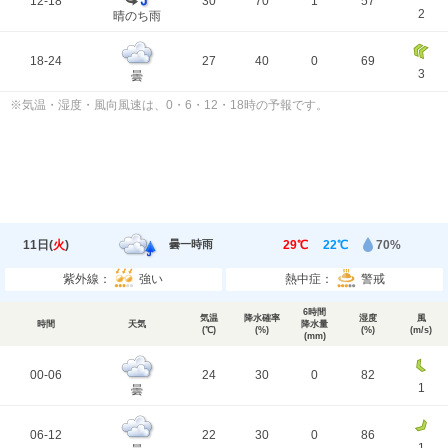
12-18
30
70
1
57
2
晴のち雨
18-24
27
40
0
69
3
曇
※気温・湿度・風向風速は、0・6・12・18時の予報です。
11日(
火
)
29℃
22℃
70%
曇一時雨
紫外線：
強い
熱中症：
警戒
6時間
気温
降水確率
湿度
風
時間
天気
降水量
(℃)
(%)
(%)
(m/s)
(mm)
00-06
24
30
0
82
1
曇
06-12
22
30
0
86