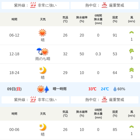
紫外線：
非常に強い
熱中症：
厳重警戒
6時間
気温
降水確率
湿度
風
時間
天気
降水量
(℃)
(%)
(%)
(m/s)
(mm)
06-12
26
20
0
91
1
晴
12-18
32
50
0.3
53
3
雨のち晴
18-24
29
10
0
64
3
晴
09日(
日
)
33℃
24℃
60%
晴一時雨
紫外線：
非常に強い
熱中症：
厳重警戒
6時間
気温
降水確率
湿度
風
時間
天気
降水量
(℃)
(%)
(%)
(m/s)
(mm)
00-06
26
10
0
85
1
晴