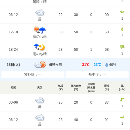
2
曇時々晴
06-12
22
30
0
90
1
曇
12-18
30
50
2
58
2
晴のち雨
18-24
28
50
1
68
3
雨のち晴
18日(
火
)
31℃
23℃
40%
曇時々晴
紫外線：
---
熱中症：
---
6時間
気温
降水確率
湿度
風
時間
天気
降水量
(℃)
(%)
(%)
(m/s)
(mm)
00-06
25
20
0
87
1
曇
06-12
23
40
0
91
1
曇