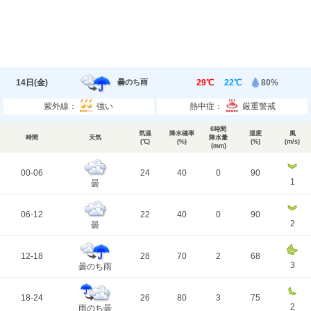
14日(
金
)
29℃
22℃
80%
曇のち雨
紫外線：
強い
熱中症：
厳重警戒
6時間
気温
降水確率
湿度
風
時間
天気
降水量
(℃)
(%)
(%)
(m/s)
(mm)
00-06
24
40
0
90
1
曇
06-12
22
40
0
90
2
曇
12-18
28
70
2
68
3
曇のち雨
18-24
26
80
3
75
2
雨のち曇