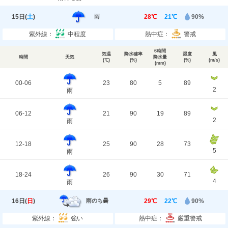
15日(
土
)
28℃
21℃
90%
雨
紫外線：
中程度
熱中症：
警戒
6時間
気温
降水確率
湿度
風
時間
天気
降水量
(℃)
(%)
(%)
(m/s)
(mm)
00-06
23
80
5
89
2
雨
06-12
21
90
19
89
2
雨
12-18
25
90
28
73
5
雨
18-24
26
90
30
71
4
雨
16日(
日
)
29℃
22℃
90%
雨のち曇
紫外線：
強い
熱中症：
厳重警戒