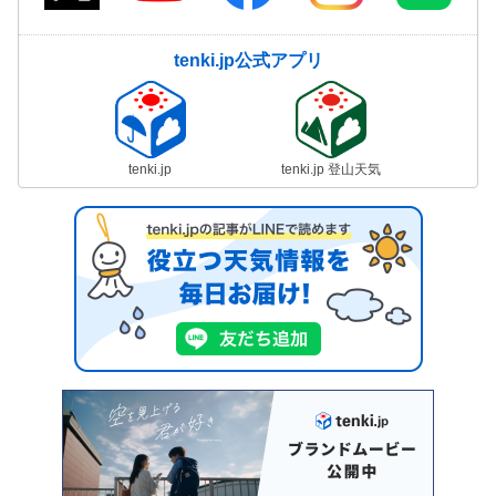
tenki.jp公式アプリ
tenki.jp
tenki.jp 登山天気