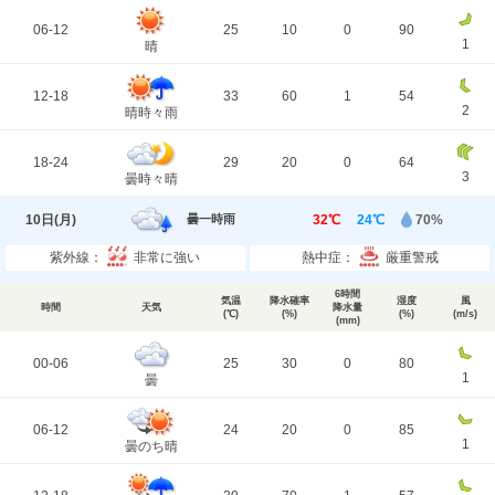
06-12
25
10
0
90
1
晴
12-18
33
60
1
54
2
晴時々雨
18-24
29
20
0
64
3
曇時々晴
10日(
月
)
32℃
24℃
70%
曇一時雨
紫外線：
非常に強い
熱中症：
厳重警戒
6時間
気温
降水確率
湿度
風
時間
天気
降水量
(℃)
(%)
(%)
(m/s)
(mm)
00-06
25
30
0
80
1
曇
06-12
24
20
0
85
1
曇のち晴