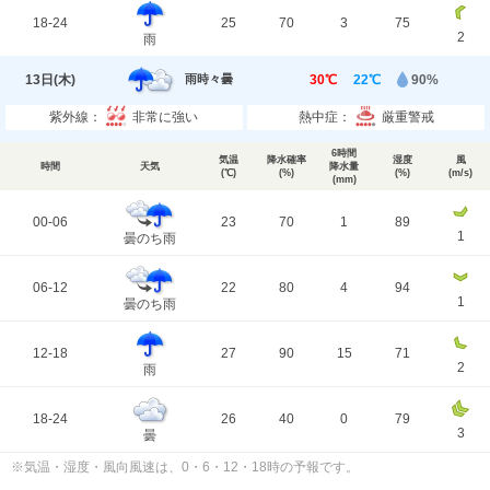
18-24
25
70
3
75
2
雨
13日(
木
)
30℃
22℃
90%
雨時々曇
紫外線：
非常に強い
熱中症：
厳重警戒
6時間
気温
降水確率
湿度
風
時間
天気
降水量
(℃)
(%)
(%)
(m/s)
(mm)
00-06
23
70
1
89
1
曇のち雨
06-12
22
80
4
94
1
曇のち雨
12-18
27
90
15
71
2
雨
18-24
26
40
0
79
3
曇
※気温・湿度・風向風速は、0・6・12・18時の予報です。