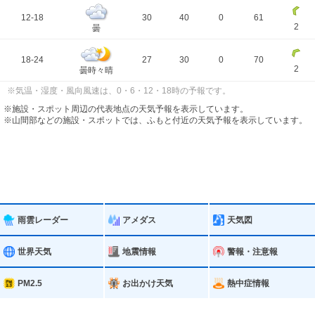
12-18
30
40
0
61
2
曇
18-24
27
30
0
70
2
曇時々晴
※気温・湿度・風向風速は、0・6・12・18時の予報です。
※施設・スポット周辺の代表地点の天気予報を表示しています。
※山間部などの施設・スポットでは、ふもと付近の天気予報を表示しています。
雨雲レーダー
アメダス
天気図
世界天気
地震情報
警報・注意報
PM2.5
お出かけ天気
熱中症情報