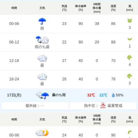
6時間
気温
降水確率
湿度
風
時間
天気
降水量
(℃)
(%)
(%)
(m/s)
(mm)
00-06
23
90
39
86
3
雨
06-12
22
90
20
88
1
雨のち曇
12-18
27
40
0
70
4
曇
18-24
26
40
0
76
3
曇
17日(
月
)
32℃
22℃
50%
曇のち雨
紫外線：
---
熱中症：
厳重警戒
6時間
気温
降水確率
湿度
風
時間
天気
降水量
(℃)
(%)
(%)
(m/s)
(mm)
00-06
24
40
0
90