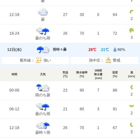
1
曇
12-18
27
30
0
64
2
曇
18-24
26
70
1
72
3
曇のち雨
12日(
水
)
28℃
21℃
90%
雨時々曇
紫外線：
強い
熱中症：
警戒
6時間
気温
降水確率
湿度
風
時間
天気
降水量
(℃)
(%)
(%)
(m/s)
(mm)
00-06
23
90
7
88
2
雨のち曇
06-12
21
80
3
91
2
曇のち雨
12-18
26
70
1
67
2
曇時々雨