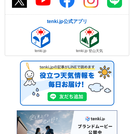
tenki.jp公式アプリ
tenki.jp
tenki.jp 登山天気