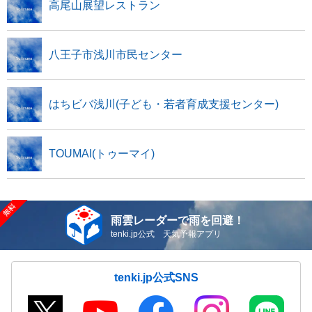
高尾山展望レストラン
八王子市浅川市民センター
はちビバ浅川(子ども・若者育成支援センター)
TOUMAI(トゥーマイ)
雨雲レーダーで雨を回避！
tenki.jp公式 天気予報アプリ
tenki.jp公式SNS