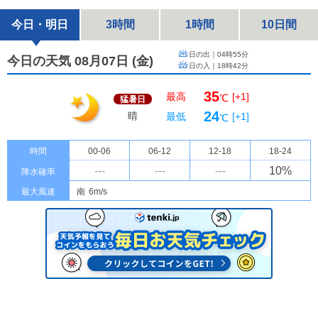
今日・明日
3時間
1時間
10日間
日の出｜
04時55分
今日の天気 08月07日
(
金
)
日の入｜
18時42分
35
最高
[+1]
℃
猛暑日
24
晴
最低
[+1]
℃
時間
00-06
06-12
12-18
18-24
---
---
---
10
%
降水確率
最大風速
南
6m/s