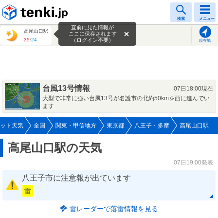
tenki.jp
検索
メニュー
直前に見た情報が
高尾山口駅
ここに保存されます
35
/
24
（ログイン不要）
現在地
台風13号情報
07日18:00現在
大型で非常に強い台風13号が名護市の北約50kmを西に進んでい
ます
ット天気
全国
関東・甲信地方
東京都
八王子・多摩
高尾山口駅
高尾山口駅の天気
07日19:00発表
八王子市に注意報が出ています
雷
雷レーダーで落雷情報を見る