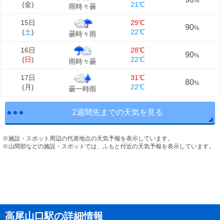
%
(
金
)
21℃
雨時々曇
15日
29℃
90
%
(
土
)
22℃
曇時々雨
16日
28℃
90
%
(
日
)
22℃
雨時々曇
17日
31℃
80
%
(
月
)
22℃
曇一時雨
2週間先までの天気を見る
※施設・スポット周辺の代表地点の天気予報を表示しています。
※山間部などの施設・スポットでは、ふもと付近の天気予報を表示しています。
高尾山口駅の詳細情報