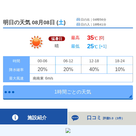
日の出｜
04時56分
明日の天気 08月08日
(
土
)
日の入｜
18時41分
35
最高
[0]
℃
猛暑日
25
晴
最低
[+1]
℃
時間
00-06
06-12
12-18
18-24
20
%
20
%
40
%
10
%
降水確率
最大風速
南南東
6m/s
1時間ごとの天気
施設紹介
口コミ
評価5.0
（
3件
）