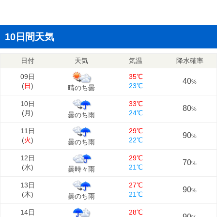
10日間天気
日付
天気
気温
降水確率
09日
35℃
40
%
(
日
)
23℃
晴のち曇
10日
33℃
80
%
(
月
)
24℃
曇のち雨
11日
29℃
90
%
(
火
)
22℃
曇のち雨
12日
29℃
70
%
(
水
)
21℃
曇時々雨
13日
27℃
90
%
(
木
)
21℃
曇のち雨
14日
28℃
90