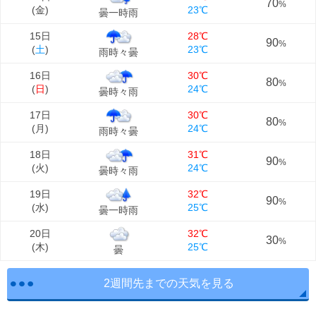
70
%
(
金
)
23℃
曇一時雨
15日
28℃
90
%
(
土
)
23℃
雨時々曇
16日
30℃
80
%
(
日
)
24℃
曇時々雨
17日
30℃
80
%
(
月
)
24℃
雨時々曇
18日
31℃
90
%
(
火
)
24℃
曇時々雨
19日
32℃
90
%
(
水
)
25℃
曇一時雨
20日
32℃
30
%
(
木
)
25℃
曇
2週間先までの天気を見る