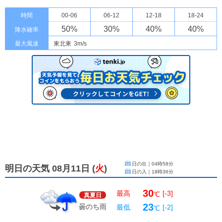
時間
00-06
06-12
12-18
18-24
50
%
30
%
40
%
40
%
降水確率
最大風速
東北東
3m/s
日の出｜
04時58分
明日の天気 08月11日
(
火
)
日の入｜
18時36分
30
最高
[-3]
℃
真夏日
23
曇のち雨
最低
[-2]
℃