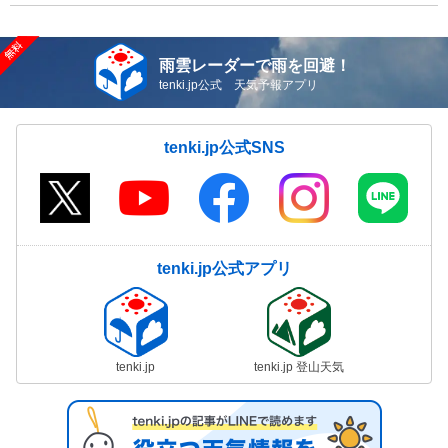
雨雲レーダーで雨を回避！
tenki.jp公式 天気予報アプリ
tenki.jp公式SNS
tenki.jp公式アプリ
tenki.jp
tenki.jp 登山天気