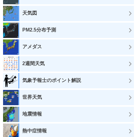
天気図
PM2.5分布予測
アメダス
2週間天気
気象予報士のポイント解説
世界天気
地震情報
熱中症情報