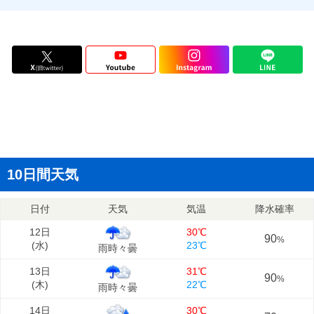
10日間天気
日付
天気
気温
降水確率
12日
30℃
90
%
(
水
)
23℃
雨時々曇
13日
31℃
90
%
(
木
)
22℃
雨時々曇
14日
30℃