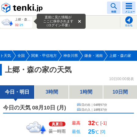
tenki.jp
検索
メニュー
直前に見た情報が
上郷・森の家
ここに保存されます
32
/
25
（ログイン不要）
現在地
ト天気
全国
関東・甲信地方
神奈川県
鎌倉・湘南
上郷・森の家
上郷・森の家の天気
10日00:00発表
今日・明日
3時間
1時間
10日間
日の出｜
04時57分
今日の天気 08月10日
(
月
)
日の入｜
18時37分
32
最高
[-1]
℃
真夏日
25
曇一時雨
最低
[0]
℃