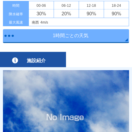
時間
00-06
06-12
12-18
18-24
30
%
20
%
90
%
90
%
降水確率
最大風速
南西
4m/s
1時間ごとの天気
施設紹介