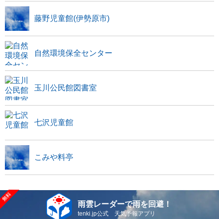
藤野児童館(伊勢原市)
自然環境保全センター
玉川公民館図書室
七沢児童館
こみや料亭
雨雲レーダーで雨を回避！
tenki.jp公式 天気予報アプリ