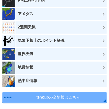
PM2.5分布予測
アメダス
2週間天気
気象予報士のポイント解説
世界天気
地震情報
熱中症情報
tenki.jpの全情報はこちら