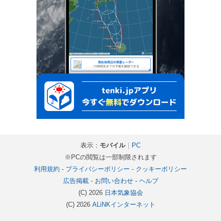
表示：
モバイル
｜
PC
※PCの閲覧は一部制限されます
利用規約
-
プライバシーポリシー
-
クッキーポリシー
広告掲載
-
お問い合わせ
-
ヘルプ
(C) 2026
日本気象協会
(C) 2026
ALiNKインターネット