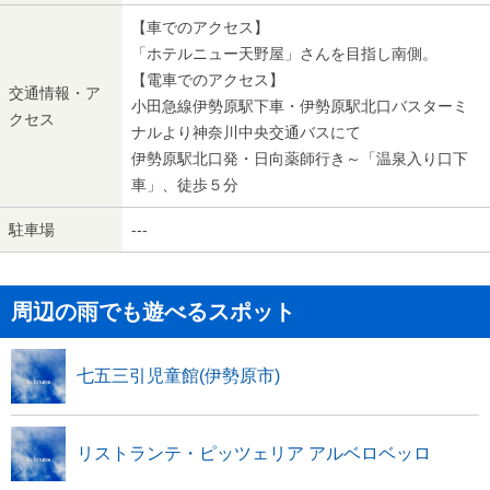
【車でのアクセス】
「ホテルニュー天野屋」さんを目指し南側。
【電車でのアクセス】
交通情報・ア
小田急線伊勢原駅下車・伊勢原駅北口バスターミ
クセス
ナルより神奈川中央交通バスにて
伊勢原駅北口発・日向薬師行き～「温泉入り口下
車」、徒歩５分
駐車場
---
周辺の雨でも遊べるスポット
七五三引児童館(伊勢原市)
リストランテ・ピッツェリア アルベロベッロ