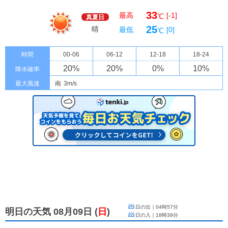
33
最高
[-1]
℃
真夏日
25
晴
最低
[0]
℃
時間
00-06
06-12
12-18
18-24
20
%
20
%
0
%
10
%
降水確率
最大風速
南
3m/s
日の出｜
04時57分
明日の天気 08月09日
(
日
)
日の入｜
18時39分