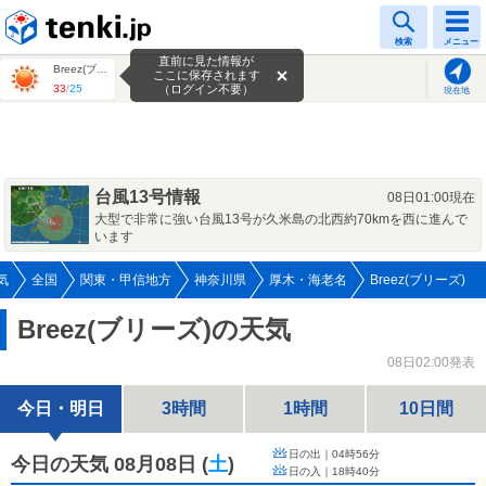
tenki.jp
検索
メニュー
直前に見た情報が
Breez(ブリーズ)
ここに保存されます
33
/
25
（ログイン不要）
現在地
台風13号情報
08日01:00現在
大型で非常に強い台風13号が久米島の北西約70kmを西に進んで
います
気
全国
関東・甲信地方
神奈川県
厚木・海老名
Breez(ブリーズ)
Breez(ブリーズ)の天気
08日02:00発表
今日・明日
3時間
1時間
10日間
日の出｜
04時56分
今日の天気 08月08日
(
土
)
日の入｜
18時40分