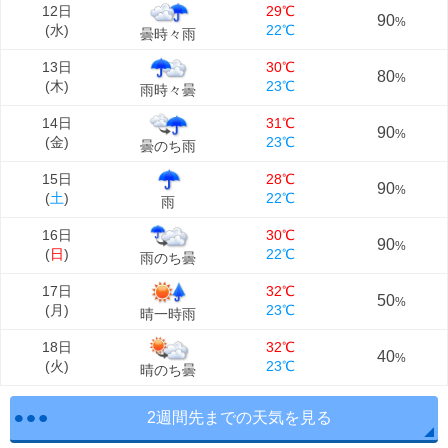
12日
29℃
90
%
(
水
)
22℃
曇時々雨
13日
30℃
80
%
(
木
)
23℃
雨時々曇
14日
31℃
90
%
(
金
)
23℃
曇のち雨
15日
28℃
90
%
(
土
)
22℃
雨
16日
30℃
90
%
(
日
)
22℃
雨のち曇
17日
32℃
50
%
(
月
)
23℃
晴一時雨
18日
32℃
40
%
(
火
)
23℃
晴のち曇
2週間先までの天気を見る