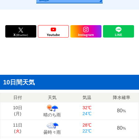
10日間天気
日付
天気
気温
降水確率
10日
32℃
80
%
(
月
)
24℃
晴のち雨
11日
28℃
80
%
(
火
)
22℃
曇時々雨