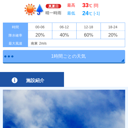
33
最高
[0]
℃
真夏日
24
晴一時雨
最低
[-1]
℃
時間
00-06
06-12
12-18
18-24
20
%
40
%
60
%
20
%
降水確率
最大風速
南東
2m/s
1時間ごとの天気
施設紹介