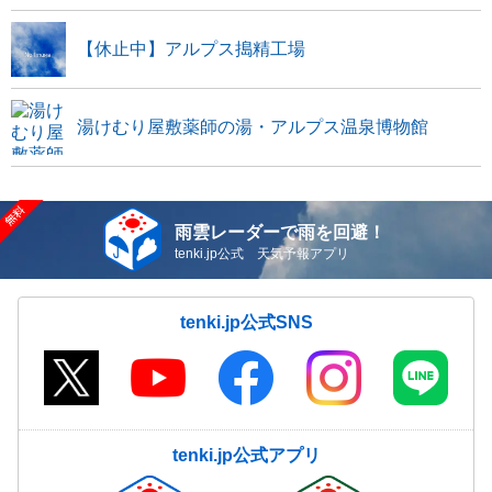
【休止中】アルプス搗精工場
湯けむり屋敷薬師の湯・アルプス温泉博物館
雨雲レーダーで雨を回避！
tenki.jp公式 天気予報アプリ
tenki.jp公式SNS
tenki.jp公式アプリ