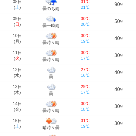
08日
31℃
90
%
(
土
)
21℃
曇のち雨
09日
30℃
50
%
(
日
)
20℃
曇一時雨
10日
30℃
40
%
(
月
)
19℃
曇時々晴
11日
30℃
30
%
(
火
)
17℃
曇時々晴
12日
27℃
40
%
(
水
)
16℃
曇
13日
29℃
40
%
(
木
)
17℃
曇
14日
30℃
30
%
(
金
)
18℃
曇時々晴
15日
31℃
30
%
(
土
)
19℃
晴時々曇