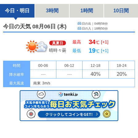
今日・明日
3時間
1時間
10日間
日の出｜
04時58分
今日の天気 08月06日
(
木
)
日の入｜
18時50分
34
最高
[+1]
℃
真夏日
19
晴時々曇
最低
[+1]
℃
時間
00-06
06-12
12-18
18-24
---
---
40
%
20
%
降水確率
最大風速
南東
3m/s