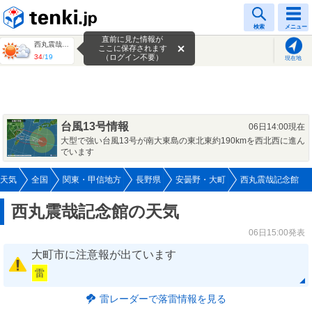
tenki.jp
検索
メニュー
直前に見た情報が
西丸震哉記念館
ここに保存されます
34
/
19
（ログイン不要）
現在地
台風13号情報
06日14:00現在
大型で強い台風13号が南大東島の東北東約190kmを西北西に進ん
でいます
天気
全国
関東・甲信地方
長野県
安曇野・大町
西丸震哉記念館
西丸震哉記念館の天気
06日15:00発表
大町市に注意報が出ています
雷
雷レーダーで落雷情報を見る