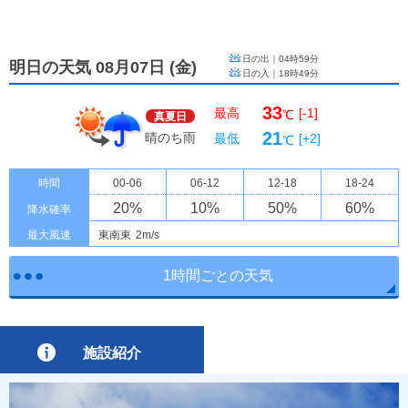
日の出｜
04時59分
明日の天気 08月07日
(
金
)
日の入｜
18時49分
33
最高
[-1]
℃
真夏日
21
晴のち雨
最低
[+2]
℃
時間
00-06
06-12
12-18
18-24
20
%
10
%
50
%
60
%
降水確率
最大風速
東南東
2m/s
1時間ごとの天気
施設紹介