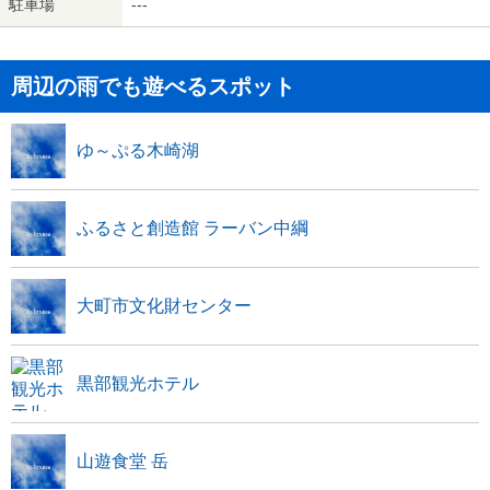
駐車場
---
周辺の雨でも遊べるスポット
ゆ～ぷる木崎湖
ふるさと創造館 ラーバン中綱
大町市文化財センター
黒部観光ホテル
山遊食堂 岳