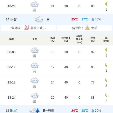
18-24
21
30
0
80
1
曇
14日(
金
)
25℃
17℃
40%
曇
紫外線：
非常に強い
熱中症：
警戒
6時間
気温
降水確率
湿度
風
時間
天気
降水量
(℃)
(%)
(%)
(m/s)
(mm)
00-06
18
30
0
97
1
曇
06-12
17
40
0
95
1
曇
12-18
24
40
0
77
2
曇
18-24
20
40
0
88
2
曇
15日(
土
)
24℃
18℃
70%
曇一時雨