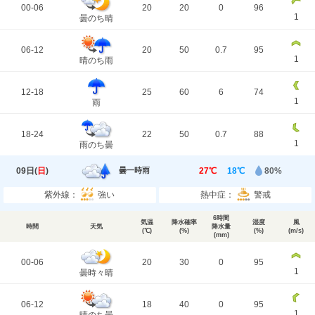
00-06
20
20
0
96
1
曇のち晴
06-12
20
50
0.7
95
1
晴のち雨
12-18
25
60
6
74
1
雨
18-24
22
50
0.7
88
1
雨のち曇
09日(
日
)
27℃
18℃
80%
曇一時雨
紫外線：
強い
熱中症：
警戒
6時間
気温
降水確率
湿度
風
時間
天気
降水量
(℃)
(%)
(%)
(m/s)
(mm)
00-06
20
30
0
95
1
曇時々晴
06-12
18
40
0
95
1