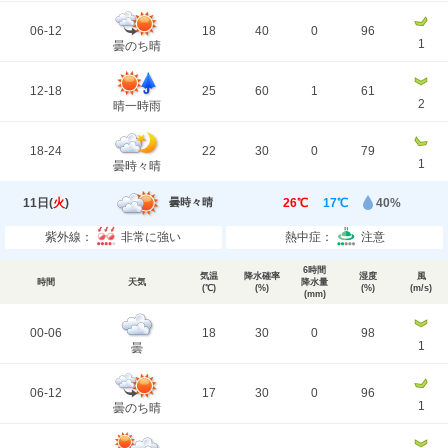
06-12
18
40
0
96
1
曇のち晴
12-18
25
60
1
61
2
晴一時雨
18-24
22
30
0
79
1
曇時々晴
11日(
火
)
26℃
17℃
40%
曇時々晴
紫外線：
非常に強い
熱中症：
注意
6時間
気温
降水確率
湿度
風
時間
天気
降水量
(℃)
(%)
(%)
(m/s)
(mm)
00-06
18
30
0
98
1
曇
06-12
17
30
0
96
1
曇のち晴