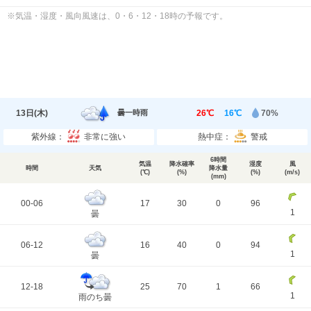
※気温・湿度・風向風速は、0・6・12・18時の予報です。
13日(
木
)
26℃
16℃
70%
曇一時雨
紫外線：
非常に強い
熱中症：
警戒
6時間
気温
降水確率
湿度
風
時間
天気
降水量
(℃)
(%)
(%)
(m/s)
(mm)
00-06
17
30
0
96
1
曇
06-12
16
40
0
94
1
曇
12-18
25
70
1
66
1
雨のち曇