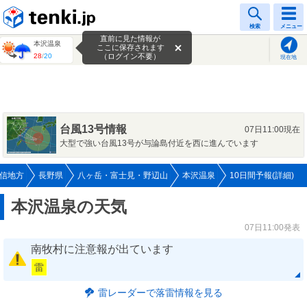
tenki.jp
検索
メニュー
直前に見た情報が
本沢温泉
ここに保存されます
28
/
20
（ログイン不要）
現在地
台風13号情報
07日11:00現在
大型で強い台風13号が与論島付近を西に進んでいます
信地方
長野県
八ヶ岳・富士見・野辺山
本沢温泉
10日間予報(詳細)
本沢温泉の天気
07日11:00発表
南牧村に注意報が出ています
雷
雷レーダーで落雷情報を見る