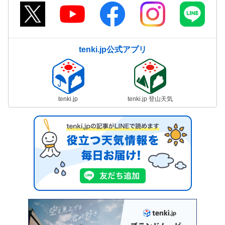
tenki.jp公式アプリ
tenki.jp
tenki.jp 登山天気