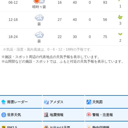
06-12
16
40
0
93
1
晴時々曇
12-18
27
40
0
56
3
曇
18-24
22
30
0
75
2
曇
※気温・湿度・風向風速は、0・6・12・18時の予報です。
※施設・スポット周辺の代表地点の天気予報を表示しています。
※山間部などの施設・スポットでは、ふもと付近の天気予報を表示しています。
雨雲レーダー
アメダス
天気図
世界天気
地震情報
警報・注意報
PM2.5
お出かけ天気
熱中症情報