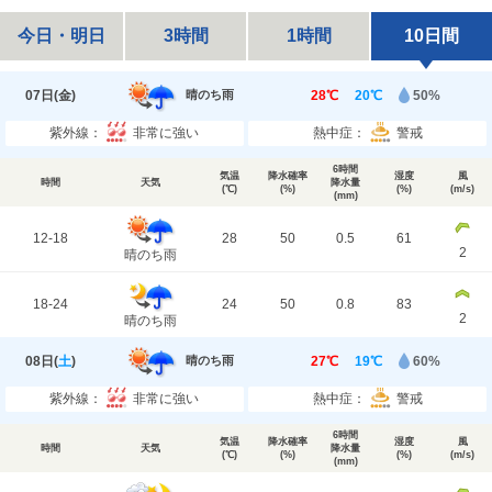
今日・明日
3時間
1時間
10日間
07日(
金
)
28℃
20℃
50%
晴のち雨
紫外線：
非常に強い
熱中症：
警戒
6時間
気温
降水確率
湿度
風
時間
天気
降水量
(℃)
(%)
(%)
(m/s)
(mm)
12-18
28
50
0.5
61
2
晴のち雨
18-24
24
50
0.8
83
2
晴のち雨
08日(
土
)
27℃
19℃
60%
晴のち雨
紫外線：
非常に強い
熱中症：
警戒
6時間
気温
降水確率
湿度
風
時間
天気
降水量
(℃)
(%)
(%)
(m/s)
(mm)