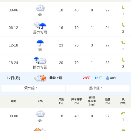
00-06
18
40
0
97
1
曇
06-12
16
70
1
94
2
曇のち雨
12-18
23
70
3
77
2
雨
18-24
20
70
1
83
2
雨のち曇
17日(
月
)
28℃
16℃
40%
曇時々晴
紫外線：
---
熱中症：
---
6時間
気温
降水確率
湿度
風
時間
天気
降水量
(℃)
(%)
(%)
(m/s)
(mm)
00-06
18
40
0
97
1
曇