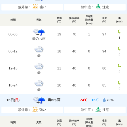
紫外線：
強い
熱中症：
注意
6時間
気温
降水確率
湿度
風
時間
天気
降水量
(℃)
(%)
(%)
(m/s)
(mm)
00-06
19
70
1
97
1
曇のち雨
06-12
18
40
0
94
2
曇
12-18
21
40
0
80
2
曇
18-24
20
40
0
85
2
曇
16日(
日
)
24℃
16℃
70%
曇のち雨
紫外線：
強い
熱中症：
注意
6時間
気温
降水確率
湿度
風
時間
天気
降水量
(℃)
(%)
(%)
(m/s)
(mm)