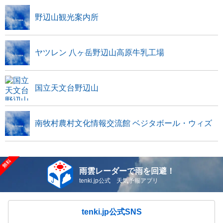
野辺山観光案内所
ヤツレン 八ヶ岳野辺山高原牛乳工場
国立天文台野辺山
南牧村農村文化情報交流館 ベジタボール・ウィズ
雨雲レーダーで雨を回避！
tenki.jp公式 天気予報アプリ
tenki.jp公式SNS