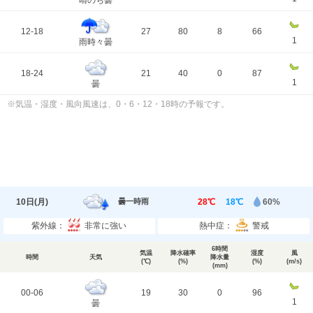
晴のち曇
12-18
27
80
8
66
1
雨時々曇
18-24
21
40
0
87
1
曇
※気温・湿度・風向風速は、0・6・12・18時の予報です。
10日(
月
)
28℃
18℃
60%
曇一時雨
紫外線：
非常に強い
熱中症：
警戒
6時間
気温
降水確率
湿度
風
時間
天気
降水量
(℃)
(%)
(%)
(m/s)
(mm)
00-06
19
30
0
96
1
曇