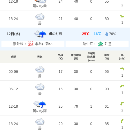
12-18
24
40
0
55
2
晴のち曇
18-24
21
40
0
80
1
曇
12日(
水
)
25℃
16℃
70%
曇のち雨
紫外線：
非常に強い
熱中症：
注意
6時間
気温
降水確率
湿度
風
時間
天気
降水量
(℃)
(%)
(%)
(m/s)
(mm)
00-06
17
30
0
96
1
曇
06-12
16
30
0
90
1
曇
12-18
25
70
1
61
2
曇のち雨
18-24
20
30
0
85
1
曇