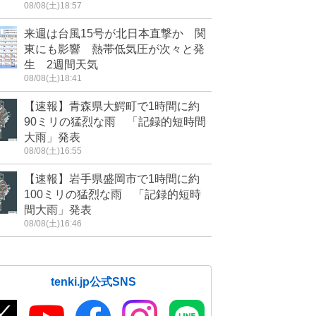
08/08(土)18:57
来週は台風15号が北日本直撃か 関
東にも影響 熱帯低気圧が次々と発
生 2週間天気
08/08(土)18:41
【速報】青森県大鰐町で1時間に約
90ミリの猛烈な雨 「記録的短時間
大雨」発表
08/08(土)16:55
【速報】岩手県盛岡市で1時間に約
100ミリの猛烈な雨 「記録的短時
間大雨」発表
08/08(土)16:46
tenki.jp公式SNS