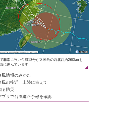
で非常に強い台風13号が久米島の西北西約260kmを
西に進んでいます
台風情報のみかた
台風の接近、上陸に備えて
知る防災
アプリで台風進路予報を確認