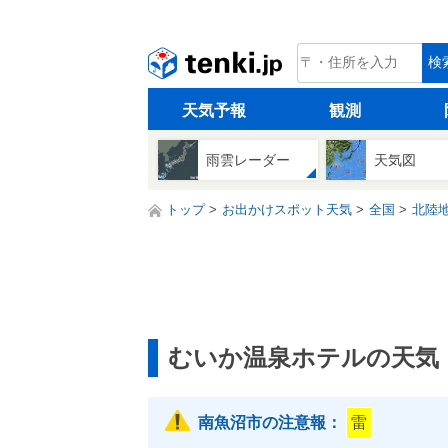
tenki.jp
検
天気予報
観測
雨雲レーダー
天気図
トップ
お出かけスポット天気
全国
北陸
むいか温泉ホテルの天気
南魚沼市の注意報：
雷