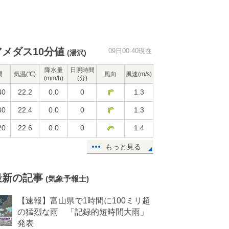
アメダス10分値
09日00:40現在
(湯沢)
降水量
日照時間
間
気温(℃)
風向
風速(m/s)
(mm/h)
(分)
40
22.2
0.0
0
1.3
30
22.4
0.0
0
1.3
20
22.6
0.0
0
1.4
もっと見る
最新の記事
(気象予報士)
【速報】富山県で1時間に100ミリ超
の猛烈な雨 「記録的短時間大雨」
発表