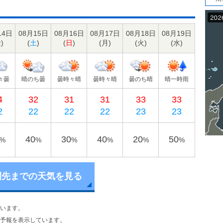
14日
08月15日
08月16日
08月17日
08月18日
08月19日
金
)
(
土
)
(
日
)
(
月
)
(
火
)
(
水
)
々曇
晴のち曇
曇時々晴
曇時々晴
曇のち晴
晴一時雨
4
32
31
31
33
33
2
22
22
22
23
23
40
30
40
20
50
%
%
%
%
%
%
間先までの天気を見る
います。
予報を表示しています。