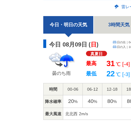
雷レ
今日・明日の天気
3時間天気
日の出｜
0
今日 08月09日
(
日
)
日の入｜
1
真夏日
31
最高
[-4]
℃
22
曇のち雨
最低
[-3]
℃
時間
00-06
06-12
12-18
18
20
40
80
8
降水確率
%
%
%
最大風速
北北西
2m/s