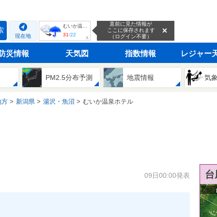
直前に見た情報が
むいか温泉ホテル
索
ここに保存されます
31
/
22
現在地
（ログイン不要）
ｘ
防災情報
天気図
指数情報
レジャー
PM2.5分布予測
地震情報
気
地方
新潟県
湯沢・魚沼
むいか温泉ホテル
台
09日00:00発表