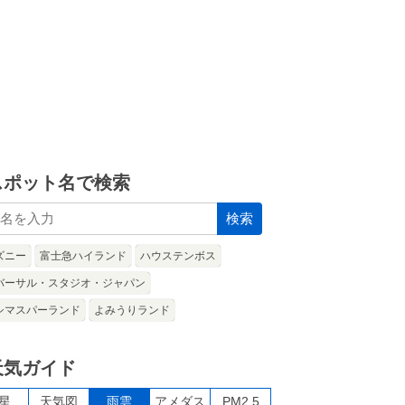
スポット名で検索
検索
ズニー
富士急ハイランド
ハウステンボス
バーサル・スタジオ・ジャパン
シマスパーランド
よみうりランド
天気ガイド
星
天気図
雨雲
アメダス
PM2.5