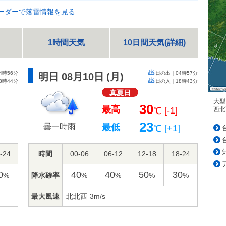
ーダーで落雷情報を見る
1時間天気
10日間天気(詳細)
4時56分
日の出｜
04時57分
明日 08月10日
(
月
)
8時44分
日の入｜
18時43分
真夏日
大型
30
最高
[-1]
西北
℃
23
曇一時雨
最低
[+1]
℃
-24
時間
00-06
06-12
12-18
18-24
0
40
40
50
30
降水確率
%
%
%
%
%
最大風速
北北西
3m/s