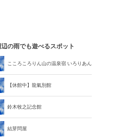
周辺の雨でも遊べるスポット
こころころりん山の温泉宿 いろりあん
【休館中】龍氣別館
鈴木牧之記念館
結芽問屋