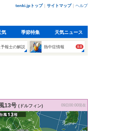
tenki.jpトップ
｜
サイトマップ
｜
ヘルプ
天気
季節特集
天気ニュース
象予報士の解説
熱中症情報
注目
風13号
(ドルフィン)
09日00:00現在