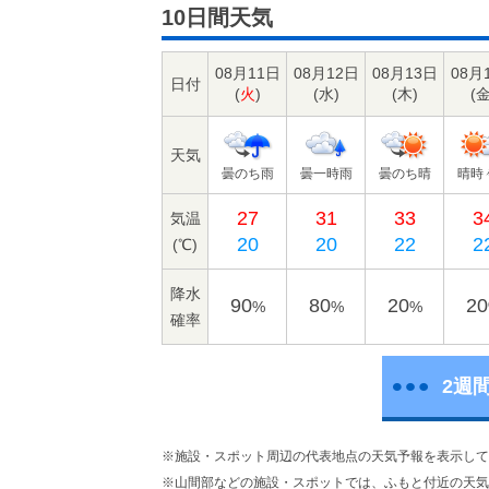
10日間天気
08月11日
08月12日
08月13日
08月
日付
(
火
)
(
水
)
(
木
)
(
天気
曇のち雨
曇一時雨
曇のち晴
晴時
27
31
33
3
気温
20
20
22
2
(℃)
降水
90
80
20
20
%
%
%
確率
2週
※施設・スポット周辺の代表地点の天気予報を表示して
※山間部などの施設・スポットでは、ふもと付近の天気