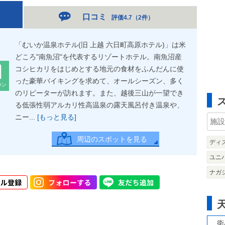
口コミ
評価4.7
（
2件
）
「むいか温泉ホテル(旧 上越 六日町高原ホテル)」は米
どころ"南魚沼"を代表するリゾートホテル。南魚沼産
コシヒカリをはじめとする地元の食材をふんだんに使
った豪華バイキングを求めて、オールシーズン、多く
ラン
のリピーターが訪れます。また、越後三山が一望でき
る低張性弱アルカリ性高温泉の露天風呂付き温泉や、
ニー...
[もっと見る]
周辺のスポットを見る
ディ
ユニ
ナガ
衛