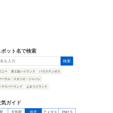
スポット名で検索
検索
ズニー
富士急ハイランド
ハウステンボス
バーサル・スタジオ・ジャパン
シマスパーランド
よみうりランド
天気ガイド
星
天気図
雨雲
アメダス
PM2.5