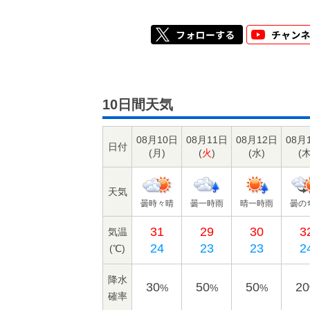
10日間天気
08月10日
08月11日
08月12日
08月
日付
(
月
)
(
火
)
(
水
)
(
天気
曇時々晴
曇一時雨
晴一時雨
曇の
31
29
30
3
気温
24
23
23
2
(℃)
降水
30
50
50
20
%
%
%
確率