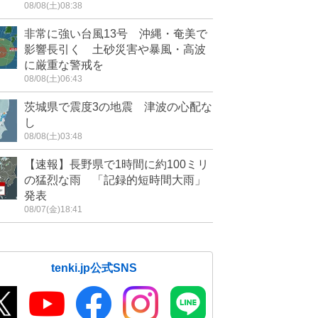
08/08(土)08:38
非常に強い台風13号 沖縄・奄美で
影響長引く 土砂災害や暴風・高波
に厳重な警戒を
08/08(土)06:43
茨城県で震度3の地震 津波の心配な
し
08/08(土)03:48
【速報】長野県で1時間に約100ミリ
の猛烈な雨 「記録的短時間大雨」
発表
08/07(金)18:41
tenki.jp公式SNS