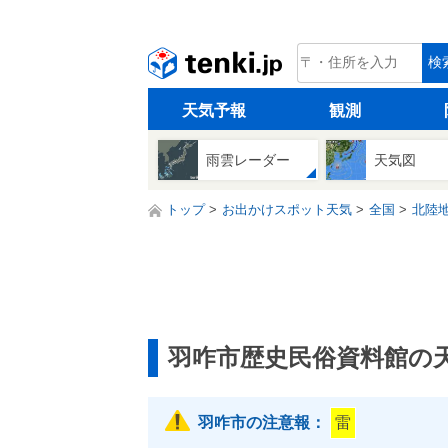
tenki.jp
検
天気予報
観測
雨雲レーダー
天気図
トップ
お出かけスポット天気
全国
北陸
羽咋市歴史民俗資料館の
羽咋市の注意報：
雷