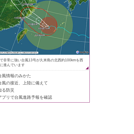
で非常に強い台風13号が久米島の北西約100kmを西
に進んでいます
台風情報のみかた
台風の接近、上陸に備えて
知る防災
アプリで台風進路予報を確認