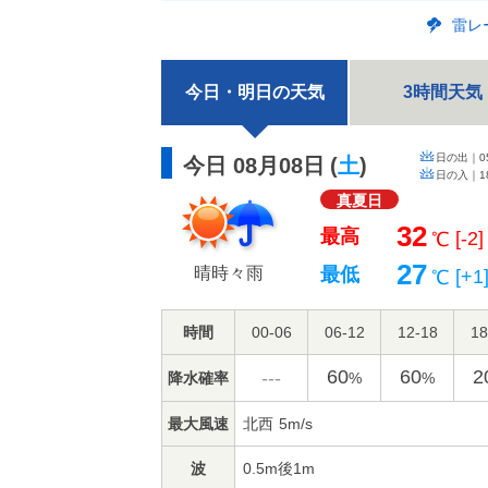
雷レ
今日・明日の天気
3時間天気
日の出｜
0
今日 08月08日
(
土
)
日の入｜
1
真夏日
32
最高
[-2]
℃
27
晴時々雨
最低
[+1
℃
時間
00-06
06-12
12-18
18
60
60
2
---
降水確率
%
%
最大風速
北西
5m/s
波
0.5m後1m