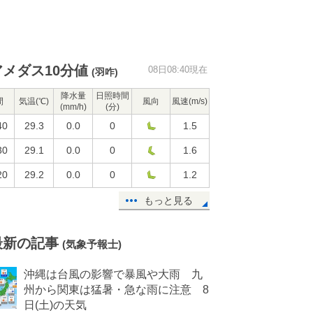
アメダス10分値
08日08:40現在
(羽咋)
降水量
日照時間
間
気温(℃)
風向
風速(m/s)
(mm/h)
(分)
40
29.3
0.0
0
1.5
30
29.1
0.0
0
1.6
20
29.2
0.0
0
1.2
もっと見る
最新の記事
(気象予報士)
沖縄は台風の影響で暴風や大雨 九
州から関東は猛暑・急な雨に注意 8
日(土)の天気