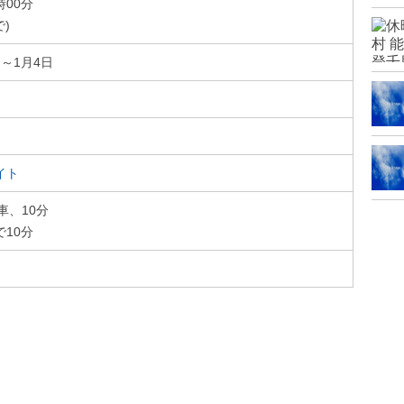
時00分
で)
日～1月4日
イト
車、10分
で10分