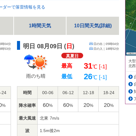
ーダーで落雷情報を見る
1時間天気
10日間天気(詳細)
5時04分
日の出｜
05時04分
明日 08月09日
(
日
)
8時53分
日の入｜
18時52分
真夏日
大型
31
最高
[-1]
北西
℃
26
雨のち晴
最低
]
[-1]
℃
-24
時間
00-06
06-12
12-18
18-24
0
60
60
20
20
降水確率
%
%
%
%
%
最大風速
北東
7m/s
波
1.5m後2m