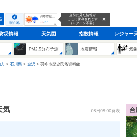
直前に見た情報が
羽咋市歴史民俗資料館
索
ここに保存されます
32
/
27
現在地
（ログイン不要）
ｘ
防災情報
天気図
指数情報
レジャー
PM2.5分布予測
地震情報
気
地方
石川県
金沢
羽咋市歴史民俗資料館
天気
台
08日08:00発表