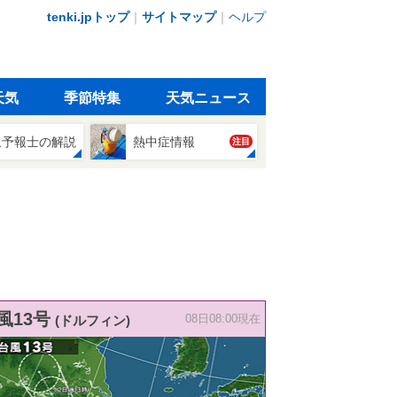
tenki.jpトップ
｜
サイトマップ
｜
ヘルプ
天気
季節特集
天気ニュース
象予報士の解説
熱中症情報
注目
風13号
(ドルフィン)
08日08:00現在