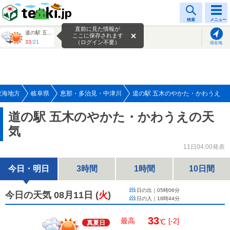
tenki.jp
検索
メニュー
直前に見た情報が
道の駅 五木のやかた・かわうえ
ここに保存されます
33
/
21
（ログイン不要）
現在地
東海地方
岐阜県
恵那・多治見・中津川
道の駅 五木のやかた・かわうえ
道の駅 五木のやかた・かわうえの天
気
11日04:00発表
今日・明日
3時間
1時間
10日間
日の出｜
05時06分
今日の天気 08月11日
(
火
)
日の入｜
18時44分
33
最高
[-2]
℃
真夏日