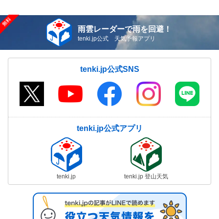
雨雲レーダーで雨を回避！
tenki.jp公式 天気予報アプリ
tenki.jp公式SNS
tenki.jp公式アプリ
tenki.jp
tenki.jp 登山天気