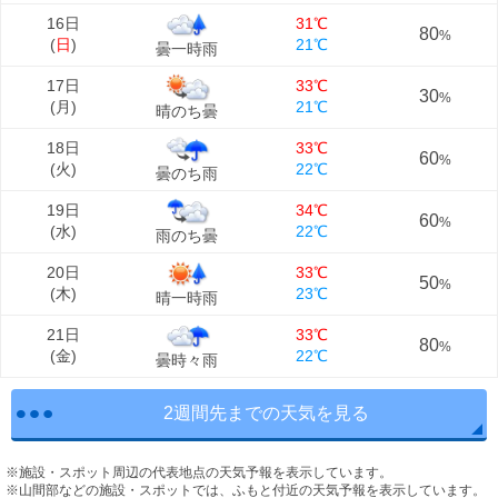
16日
31℃
80
%
(
日
)
21℃
曇一時雨
17日
33℃
30
%
(
月
)
21℃
晴のち曇
18日
33℃
60
%
(
火
)
22℃
曇のち雨
19日
34℃
60
%
(
水
)
22℃
雨のち曇
20日
33℃
50
%
(
木
)
23℃
晴一時雨
21日
33℃
80
%
(
金
)
22℃
曇時々雨
2週間先までの天気を見る
※施設・スポット周辺の代表地点の天気予報を表示しています。
※山間部などの施設・スポットでは、ふもと付近の天気予報を表示しています。