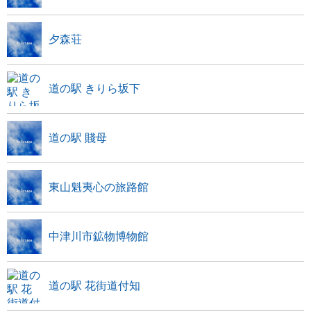
夕森荘
道の駅 きりら坂下
道の駅 賤母
東山魁夷心の旅路館
中津川市鉱物博物館
道の駅 花街道付知