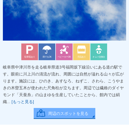
駐車場あり
雨でもOK
ベビーカーOK
売店あり
オムツ交換台
岐阜県中津川市を走る岐阜県道3号福岡坂下線沿いにある道の駅で
す。眼前に川上川の清流が流れ、周囲には自然が溢れる山々が広が
ります。施設には、ひのき、あすなろ、ねずこ、さわら、こうやま
きの木曽五木が使われた尺角柱が立ちます。周辺では繊維のダイヤ
モンド「天蚕糸」の山まゆを生産していたことから、館内では絹
織...
[もっと見る]
周辺のスポットを見る