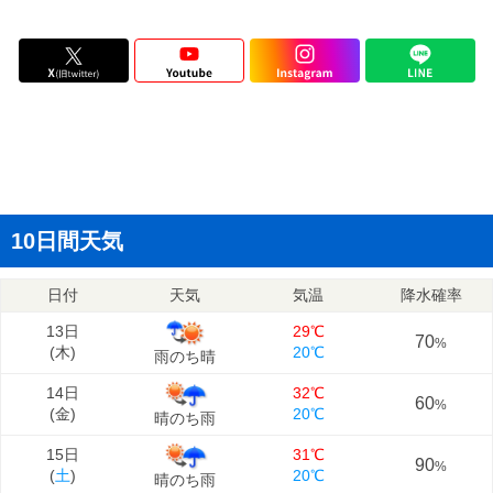
10日間天気
日付
天気
気温
降水確率
13日
29℃
70
%
(
木
)
20℃
雨のち晴
14日
32℃
60
%
(
金
)
20℃
晴のち雨
15日
31℃
90
%
(
土
)
20℃
晴のち雨