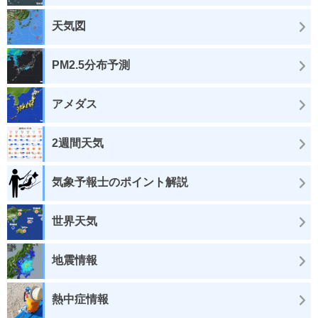
天気図
PM2.5分布予測
アメダス
2週間天気
気象予報士のポイント解説
世界天気
地震情報
熱中症情報