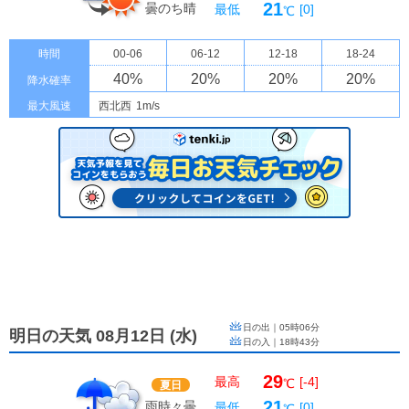
21
曇のち晴
最低
[0]
℃
時間
00-06
06-12
12-18
18-24
40
%
20
%
20
%
20
%
降水確率
最大風速
西北西
1m/s
日の出｜
05時06分
明日の天気 08月12日
(
水
)
日の入｜
18時43分
29
最高
[-4]
℃
夏日
21
雨時々曇
最低
[0]