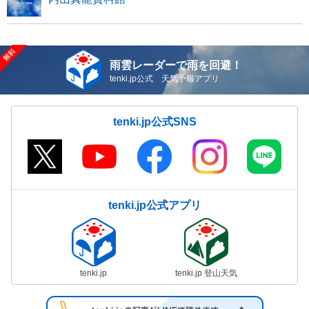
雨雲レーダーで雨を回避！
tenki.jp公式 天気予報アプリ
tenki.jp公式SNS
tenki.jp公式アプリ
tenki.jp
tenki.jp 登山天気