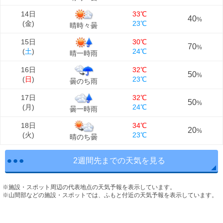
14日
33℃
40
%
(
金
)
23℃
晴時々曇
15日
30℃
70
%
(
土
)
24℃
晴一時雨
16日
32℃
50
%
(
日
)
23℃
曇のち雨
17日
32℃
50
%
(
月
)
24℃
曇一時雨
18日
34℃
20
%
(
火
)
23℃
晴のち曇
2週間先までの天気を見る
※施設・スポット周辺の代表地点の天気予報を表示しています。
※山間部などの施設・スポットでは、ふもと付近の天気予報を表示しています。