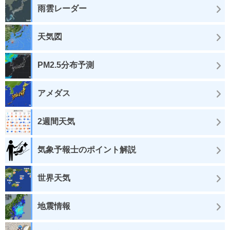
雨雲レーダー
天気図
PM2.5分布予測
アメダス
2週間天気
気象予報士のポイント解説
世界天気
地震情報