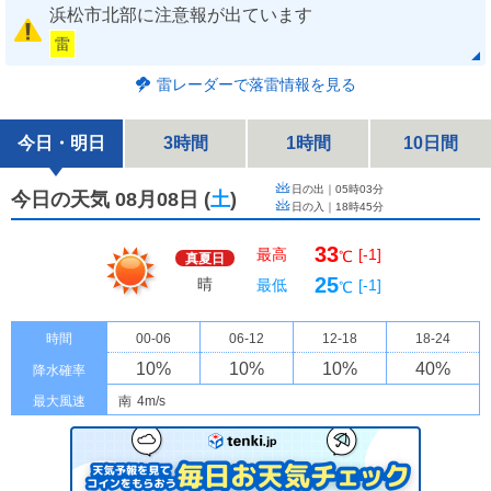
浜松市北部に注意報が出ています
雷
雷レーダーで落雷情報を見る
今日・明日
3時間
1時間
10日間
日の出｜
05時03分
今日の天気 08月08日
(
土
)
日の入｜
18時45分
33
最高
[-1]
℃
真夏日
25
晴
最低
[-1]
℃
時間
00-06
06-12
12-18
18-24
10
%
10
%
10
%
40
%
降水確率
最大風速
南
4m/s