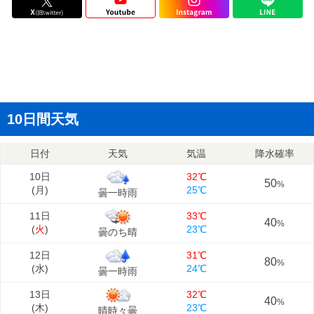
10日間天気
日付
天気
気温
降水確率
10日
32℃
50
%
(
月
)
25℃
曇一時雨
11日
33℃
40
%
(
火
)
23℃
曇のち晴
12日
31℃
80
%
(
水
)
24℃
曇一時雨
13日
32℃
40
%
(
木
)
23℃
晴時々曇