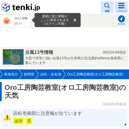
tenki.jp
検索
メニュー
直前に見た情報が
Oro工房陶芸教室(オロ工房陶芸教室)
ここに保存されます
33
/
25
（ログイン不要）
現在地
台風13号情報
08日04:00現在
大型で非常に強い台風13号が久米島の北北西約40kmを南南西に
進んでいます
東海地方
静岡県
浜松・浜名湖
Oro工房陶芸教室(オロ工房陶芸教室)
Oro工房陶芸教室(オロ工房陶芸教室)の
天気
08日05:00発表
浜松市南部に注意報が出ています
波浪
雷