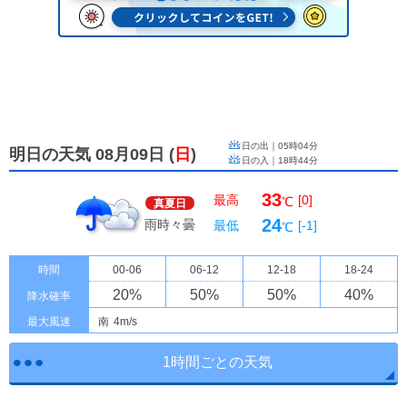
日の出｜
05時04分
明日の天気 08月09日
(
日
)
日の入｜
18時44分
33
最高
[0]
℃
真夏日
24
雨時々曇
最低
[-1]
℃
時間
00-06
06-12
12-18
18-24
20
%
50
%
50
%
40
%
降水確率
最大風速
南
4m/s
1時間ごとの天気