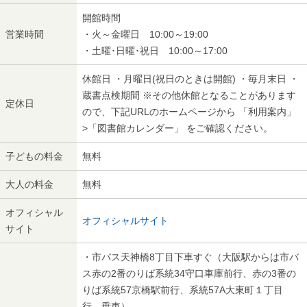
開館時間
営業時間
・火～金曜日 10:00～19:00
・土曜･日曜･祝日 10:00～17:00
休館日 ・月曜日(祝日のときは開館) ・毎月末日 ・
蔵書点検期間 ※その他休館となることがあります
定休日
ので、下記URLのホームページから 「利用案内」
>「図書館カレンダー」 をご確認ください。
子どもの料金
無料
大人の料金
無料
オフィシャル
オフィシャルサイト
サイト
・市バス天神橋8丁目下車すぐ（大阪駅からは市バ
ス赤の2番のりば系統34守口車庫前行、赤の3番の
りば系統57京橋駅前行、系統57A大東町１丁目
行 乗車）