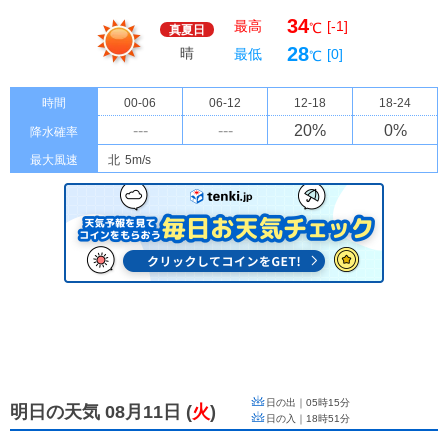
34
最高
[-1]
℃
真夏日
28
晴
最低
[0]
℃
時間
00-06
06-12
12-18
18-24
---
---
20
%
0
%
降水確率
最大風速
北
5m/s
日の出｜
05時15分
明日の天気 08月11日
(
火
)
日の入｜
18時51分