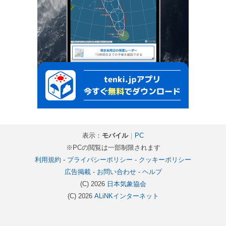
表示：
モバイル
｜
PC
※PCの閲覧は一部制限されます
利用規約
-
プライバシーポリシー
-
クッキーポリシー
広告掲載
-
お問い合わせ
-
ヘルプ
(C) 2026
日本気象協会
(C) 2026
ALiNKインターネット