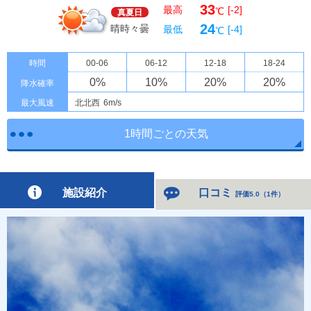
33
最高
[-2]
℃
真夏日
24
晴時々曇
最低
[-4]
℃
時間
00-06
06-12
12-18
18-24
0
%
10
%
20
%
20
%
降水確率
最大風速
北北西
6m/s
1時間ごとの天気
施設紹介
口コミ
評価5.0
（
1件
）