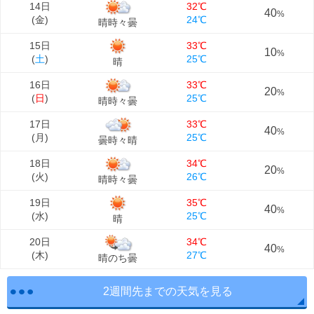
14日
32℃
40
%
(
金
)
24℃
晴時々曇
15日
33℃
10
%
(
土
)
25℃
晴
16日
33℃
20
%
(
日
)
25℃
晴時々曇
17日
33℃
40
%
(
月
)
25℃
曇時々晴
18日
34℃
20
%
(
火
)
26℃
晴時々曇
19日
35℃
40
%
(
水
)
25℃
晴
20日
34℃
40
%
(
木
)
27℃
晴のち曇
2週間先までの天気を見る