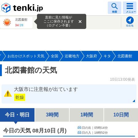
tenki.jp
検索
メニュー
直前に見た情報が
北図書館
ここに保存されます
34
/
28
（ログイン不要）
現在地
プ
お出かけスポット天気
全国
近畿地方
大阪府
キタ
北図書館
北図書館の天気
10日13:00発表
大阪市に注意報が出ています
乾燥
今日・明日
3時間
1時間
10日間
日の出｜
05時14分
今日の天気 08月10日
(
月
)
日の入｜
18時52分