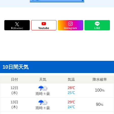
10日間天気
日付
天気
気温
降水確率
12日
28℃
100
%
(
水
)
25℃
雨時々曇
13日
29℃
90
%
(
木
)
24℃
雨時々曇