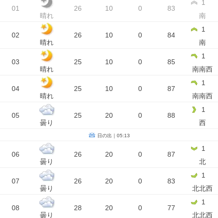
1
01
26
10
0
83
晴れ
南
1
02
26
10
0
84
晴れ
南
1
03
25
10
0
85
晴れ
南南西
1
04
25
10
0
87
晴れ
南南西
1
05
25
20
0
88
曇り
西
日の出｜05:13
1
06
26
20
0
87
曇り
北
1
07
26
20
0
83
曇り
北北西
1
08
28
20
0
77
曇り
北北西