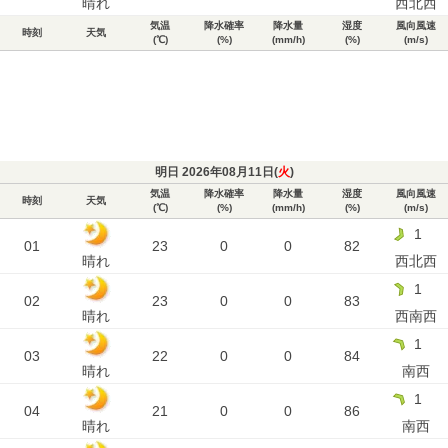
晴れ
西北西
気温
降水確率
降水量
湿度
風向風速
時刻
天気
(℃)
(%)
(mm/h)
(%)
(m/s)
明日 2026年08月11日(
火
)
気温
降水確率
降水量
湿度
風向風速
時刻
天気
(℃)
(%)
(mm/h)
(%)
(m/s)
1
01
23
0
0
82
晴れ
西北西
1
02
23
0
0
83
晴れ
西南西
1
03
22
0
0
84
晴れ
南西
1
04
21
0
0
86
晴れ
南西