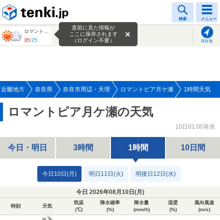
tenki.jp
検索
メニュー
直前に見た情報が
ロマントピア月ケ瀬
ここに保存されます
35
/
25
（ログイン不要）
現在地
近畿地方
奈良県
奈良市周辺・天理
ロマントピア月ケ瀬
1時間天気
ロマントピア月ケ瀬の天気
10日01:00発表
今日・明日
3時間
1時間
10日間
今日10日(月)
明日11日(火)
明後日12日(水)
今日 2026年08月10日(
月
)
気温
降水確率
降水量
湿度
風向風速
時刻
天気
(℃)
(%)
(mm/h)
(%)
(m/s)