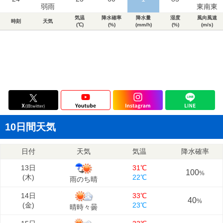
弱雨
東南東
気温
降水確率
降水量
湿度
風向風速
時刻
天気
(℃)
(%)
(mm/h)
(%)
(m/s)
10日間天気
日付
天気
気温
降水確率
13日
31℃
100
%
(
木
)
22℃
雨のち晴
14日
33℃
40
%
(
金
)
23℃
晴時々曇