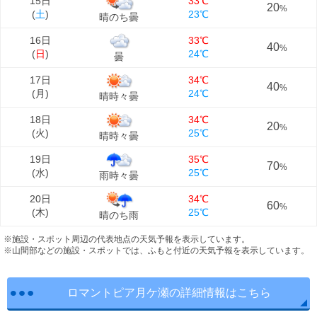
15日
33℃
20
%
(
土
)
23℃
晴のち曇
16日
33℃
40
%
(
日
)
24℃
曇
17日
34℃
40
%
(
月
)
24℃
晴時々曇
18日
34℃
20
%
(
火
)
25℃
晴時々曇
19日
35℃
70
%
(
水
)
25℃
雨時々曇
20日
34℃
60
%
(
木
)
25℃
晴のち雨
※施設・スポット周辺の代表地点の天気予報を表示しています。
※山間部などの施設・スポットでは、ふもと付近の天気予報を表示しています。
ロマントピア月ケ瀬の詳細情報はこちら