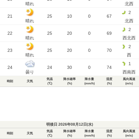
晴れ
北西
2
21
25
10
0
67
晴れ
北西
2
22
25
20
0
69
晴れ
西北西
2
23
25
20
0
70
晴れ
西
1
24
24
30
0
74
曇り
西南西
気温
降水確率
降水量
湿度
風向風速
時刻
天気
(℃)
(%)
(mm/h)
(%)
(m/s)
明後日 2026年08月12日(
水
)
気温
降水確率
降水量
湿度
風向風速
時刻
天気
(℃)
(%)
(mm/h)
(%)
(m/s)