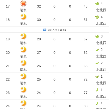
4
17
32
0
0
48
晴れ
北北西
4
18
30
0
0
51
晴れ
北北西
日の入り｜18:51
3
19
28
0
0
57
晴れ
北北西
2
20
27
0
0
62
晴れ
北北西
2
21
26
0
0
68
晴れ
北北西
1
22
25
0
0
72
晴れ
北北西
1
23
24
0
0
77
晴れ
西北西
1
24
24
0
0
80