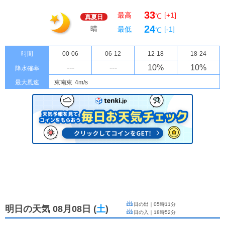
33
最高
[+1]
℃
真夏日
24
晴
最低
[-1]
℃
時間
00-06
06-12
12-18
18-24
---
---
10
%
10
%
降水確率
最大風速
東南東
4m/s
日の出｜
05時11分
明日の天気 08月08日
(
土
)
日の入｜
18時52分