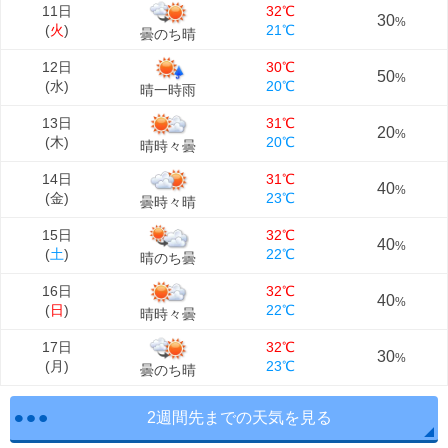
11日
32℃
30
%
(
火
)
21℃
曇のち晴
12日
30℃
50
%
(
水
)
20℃
晴一時雨
13日
31℃
20
%
(
木
)
20℃
晴時々曇
14日
31℃
40
%
(
金
)
23℃
曇時々晴
15日
32℃
40
%
(
土
)
22℃
晴のち曇
16日
32℃
40
%
(
日
)
22℃
晴時々曇
17日
32℃
30
%
(
月
)
23℃
曇のち晴
2週間先までの天気を見る