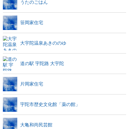
うたのごはん
笹岡家住宅
大宇陀温泉あきののゆ
道の駅 宇陀路 大宇陀
片岡家住宅
宇陀市歴史文化館「薬の館」
大亀和尚民芸館