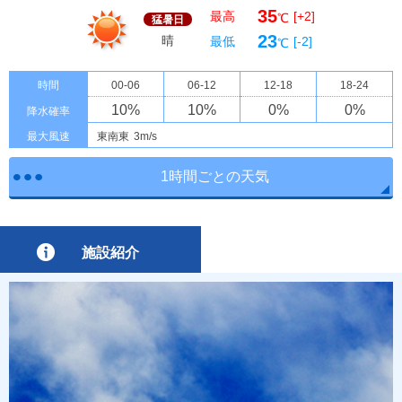
35
最高
[+2]
℃
猛暑日
23
晴
最低
[-2]
℃
時間
00-06
06-12
12-18
18-24
10
%
10
%
0
%
0
%
降水確率
最大風速
東南東
3m/s
1時間ごとの天気
施設紹介