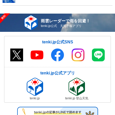
雨雲レーダーで雨を回避！
tenki.jp公式 天気予報アプリ
tenki.jp公式SNS
tenki.jp公式アプリ
tenki.jp
tenki.jp 登山天気