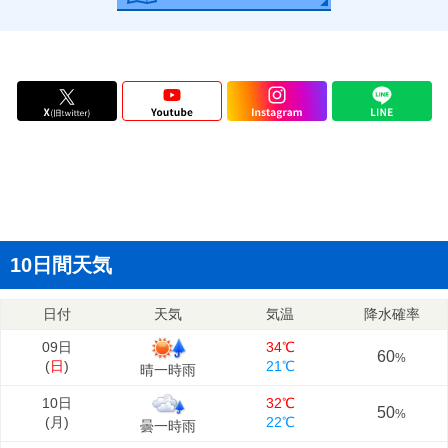
10日間天気
日付
天気
気温
降水確率
09日
34℃
60
%
(
日
)
21℃
晴一時雨
10日
32℃
50
%
(
月
)
22℃
曇一時雨