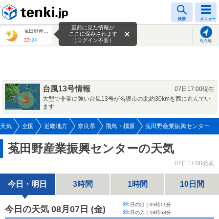
tenki.jp
検索
メニュー
直前に見た情報が
菟田野産業振興センター
ここに保存されます
33
/
24
（ログイン不要）
現在地
台風13号情報
07日17:00現在
大型で非常に強い台風13号が名護市の北約30kmを西に進んでい
ます
天気
全国
近畿地方
奈良県
飛鳥・橿原
菟田野産業振興センター
菟田野産業振興センターの天気
07日17:00発表
今日・明日
3時間
1時間
10日間
日の出｜
05時11分
今日の天気 08月07日
(
金
)
日の入｜
18時53分