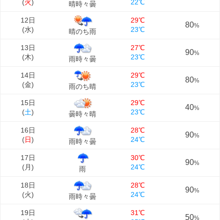
(
火
)
22℃
晴時々曇
12日
29℃
80
%
(
水
)
23℃
晴のち雨
13日
27℃
90
%
(
木
)
23℃
雨時々曇
14日
29℃
80
%
(
金
)
23℃
雨のち晴
15日
29℃
40
%
(
土
)
23℃
曇時々晴
16日
28℃
90
%
(
日
)
24℃
雨時々曇
17日
30℃
90
%
(
月
)
24℃
雨
18日
28℃
90
%
(
火
)
24℃
雨時々曇
19日
31℃
50
%