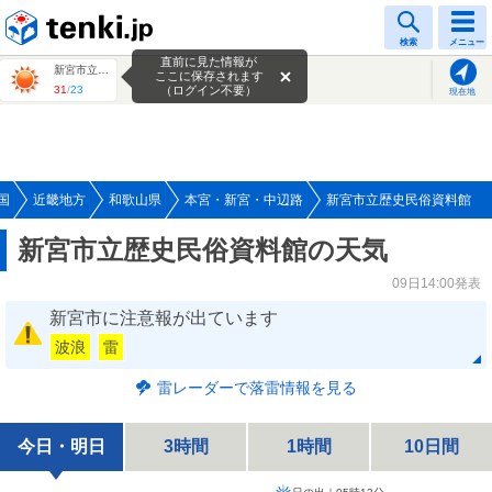
tenki.jp
検索
メニュー
直前に見た情報が
新宮市立歴史民俗資料館
ここに保存されます
31
/
23
（ログイン不要）
現在地
国
近畿地方
和歌山県
本宮・新宮・中辺路
新宮市立歴史民俗資料館
新宮市立歴史民俗資料館の天気
09日14:00発表
新宮市に注意報が出ています
波浪
雷
雷レーダーで落雷情報を見る
今日・明日
3時間
1時間
10日間