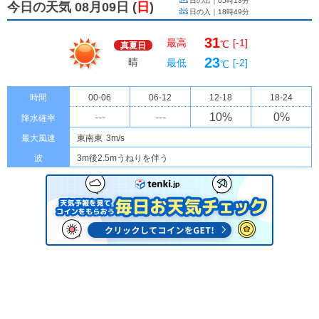
日の出｜
05時13分
今日の天気 08月09日
(
日
)
日の入｜
18時49分
31
最高
[-1]
℃
真夏日
23
晴
最低
[-2]
℃
時間
00-06
06-12
12-18
18-24
---
---
10
%
0
%
降水確率
最大風速
東南東
3m/s
波
3m後2.5mうねりを伴う