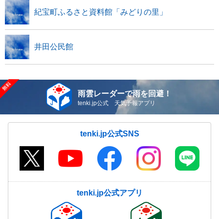
紀宝町ふるさと資料館「みどりの里」
井田公民館
雨雲レーダーで雨を回避！
tenki.jp公式 天気予報アプリ
tenki.jp公式SNS
tenki.jp公式アプリ