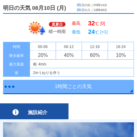
日の出｜
05時14分
明日の天気 08月10日
(
月
)
日の入｜
18時48分
32
最高
[0]
℃
真夏日
24
晴一時雨
最低
[+1]
℃
時間
00-06
06-12
12-18
18-24
20
%
40
%
60
%
10
%
降水確率
最大風速
南
4m/s
波
2mうねりを伴う
1時間ごとの天気
施設紹介