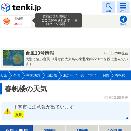
tenki.jp
検索
メニュー
直前に見た情報が
春帆楼
ここに保存されます
35
/
28
（ログイン不要）
現在地
台風13号情報
06日12:00現在
大型で強い台風13号が南大東島の東北東約220kmを西に進んでい
ます
天気
全国
中国地方
山口県
北九州（小倉・門司）・下関
春帆楼
春帆楼の天気
06日13:00発表
下関市に注意報が出ています
強風