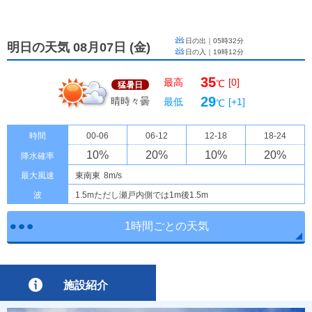
日の出｜
05時32分
明日の天気 08月07日
(
金
)
日の入｜
19時12分
35
最高
[0]
℃
猛暑日
29
晴時々曇
最低
[+1]
℃
時間
00-06
06-12
12-18
18-24
10
%
20
%
10
%
20
%
降水確率
最大風速
東南東
8m/s
波
1.5mただし瀬戸内側では1m後1.5m
1時間ごとの天気
施設紹介