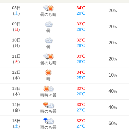
08日
34℃
20
%
(
土
)
29℃
曇のち晴
09日
33℃
20
%
(
日
)
28℃
曇
10日
32℃
20
%
(
月
)
28℃
曇
11日
33℃
20
%
(
火
)
26℃
曇のち晴
12日
34℃
10
%
(
水
)
25℃
晴
13日
32℃
40
%
(
木
)
26℃
晴時々曇
14日
33℃
40
%
(
金
)
27℃
晴のち曇
15日
32℃
60
%
(
土
)
27℃
雨のち曇