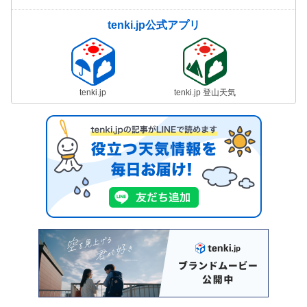
tenki.jp公式アプリ
tenki.jp
tenki.jp 登山天気