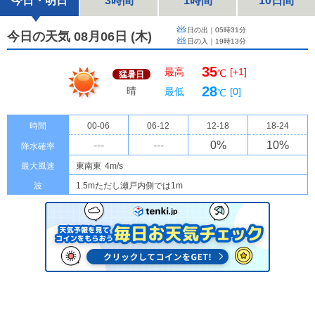
今日・明日
3時間
1時間
10日間
日の出｜
05時31分
今日の天気 08月06日
(
木
)
日の入｜
19時13分
35
最高
[+1]
℃
猛暑日
28
晴
最低
[0]
℃
時間
00-06
06-12
12-18
18-24
---
---
0
%
10
%
降水確率
最大風速
東南東
4m/s
波
1.5mただし瀬戸内側では1m