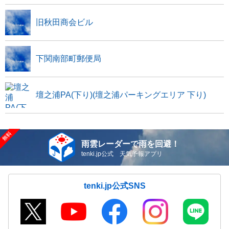
旧秋田商会ビル
下関南部町郵便局
壇之浦PA(下り)(壇之浦パーキングエリア 下り)
雨雲レーダーで雨を回避！
tenki.jp公式 天気予報アプリ
tenki.jp公式SNS