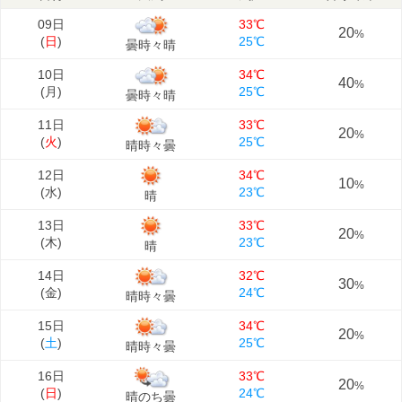
09日
33℃
20
%
(
日
)
25℃
曇時々晴
10日
34℃
40
%
(
月
)
25℃
曇時々晴
11日
33℃
20
%
(
火
)
25℃
晴時々曇
12日
34℃
10
%
(
水
)
23℃
晴
13日
33℃
20
%
(
木
)
23℃
晴
14日
32℃
30
%
(
金
)
24℃
晴時々曇
15日
34℃
20
%
(
土
)
25℃
晴時々曇
16日
33℃
20
%
(
日
)
24℃
晴のち曇