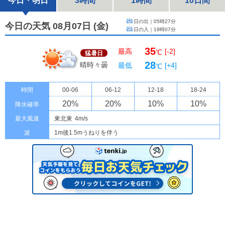
今日・明日
3時間
1時間
10日間
日の出｜
05時27分
今日の天気 08月07日
(
金
)
日の入｜
19時07分
35
最高
[-2]
℃
猛暑日
28
晴時々曇
最低
[+4]
℃
時間
00-06
06-12
12-18
18-24
20
%
20
%
10
%
10
%
降水確率
最大風速
東北東
4m/s
波
1m後1.5mうねりを伴う