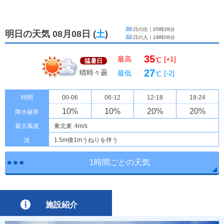
日の出｜
05時28分
明日の天気 08月08日
(
土
)
日の入｜
19時06分
35
最高
[+1]
℃
猛暑日
27
晴時々曇
最低
[-2]
℃
時間
00-06
06-12
12-18
18-24
10
%
10
%
20
%
20
%
降水確率
最大風速
東北東
4m/s
波
1.5m後1mうねりを伴う
1時間ごとの天気
施設紹介