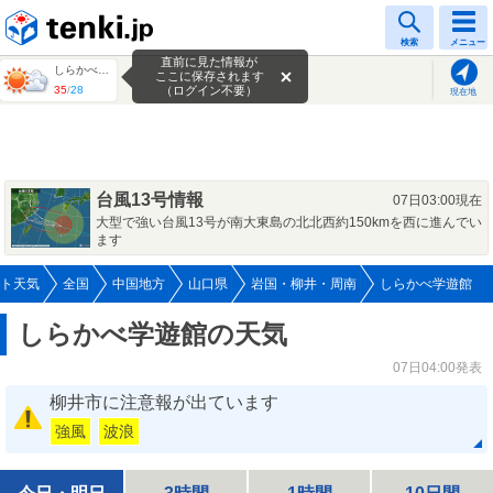
tenki.jp
検索
メニュー
直前に見た情報が
しらかべ学遊館
ここに保存されます
35
/
28
（ログイン不要）
現在地
台風13号情報
07日03:00現在
大型で強い台風13号が南大東島の北北西約150kmを西に進んでい
ます
ト天気
全国
中国地方
山口県
岩国・柳井・周南
しらかべ学遊館
しらかべ学遊館の天気
07日04:00発表
柳井市に注意報が出ています
強風
波浪