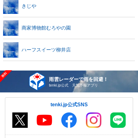
きじや
商家博物館むろやの園
ハーフスイーツ柳井店
雨雲レーダーで雨を回避！
tenki.jp公式 天気予報アプリ
tenki.jp公式SNS