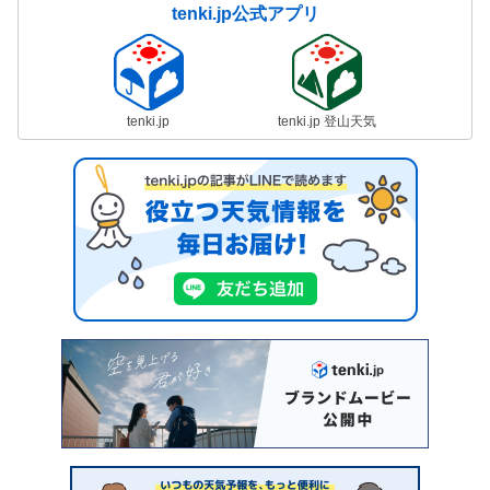
tenki.jp公式アプリ
tenki.jp
tenki.jp 登山天気