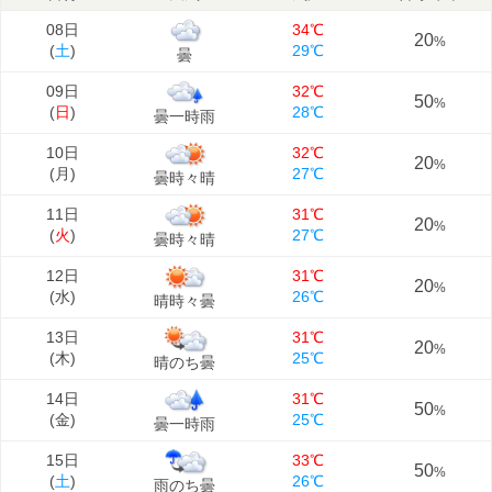
08日
34℃
20
%
(
土
)
29℃
曇
09日
32℃
50
%
(
日
)
28℃
曇一時雨
10日
32℃
20
%
(
月
)
27℃
曇時々晴
11日
31℃
20
%
(
火
)
27℃
曇時々晴
12日
31℃
20
%
(
水
)
26℃
晴時々曇
13日
31℃
20
%
(
木
)
25℃
晴のち曇
14日
31℃
50
%
(
金
)
25℃
曇一時雨
15日
33℃
50
%
(
土
)
26℃
雨のち曇