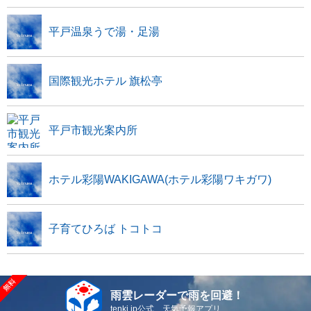
平戸温泉うで湯・足湯
国際観光ホテル 旗松亭
平戸市観光案内所
ホテル彩陽WAKIGAWA(ホテル彩陽ワキガワ)
子育てひろば トコトコ
雨雲レーダーで雨を回避！
tenki.jp公式 天気予報アプリ