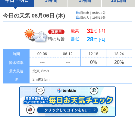
今日・明日
3時間
1時間
10日間
日の出｜
05時38分
今日の天気 08月06日
(
木
)
日の入｜
19時17分
31
最高
[-1]
℃
真夏日
28
晴のち曇
最低
[-1]
℃
時間
00-06
06-12
12-18
18-24
---
---
0
%
20
%
降水確率
最大風速
北東
8m/s
波
2m後2.5m