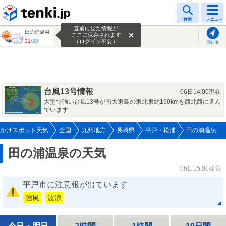
tenki.jp
検索
メニュー
直前に見た情報が
田の浦温泉
ここに保存されます
31
/
28
（ログイン不要）
現在地
台風13号情報
06日14:00現在
大型で強い台風13号が南大東島の東北東約190kmを西北西に進ん
でいます
かけスポット天気
全国
九州地方
長崎県
平戸・松浦
田の浦温泉
田の浦温泉の天気
06日15:00発表
平戸市に注意報が出ています
強風
波浪