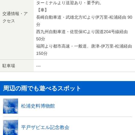
ターミナルより送迎あり・要予約。
【車】
交通情報・ア
長崎自動車道・武雄北方ICより伊万里-松浦経由 90
クセス
分
西九州自動車道・佐世保ICより国道204号線経由
50分
福岡より都市高速・一般道、唐津-伊万里-松浦経由
150分
駐車場
---
周辺の雨でも遊べるスポット
松浦史料博物館
平戸ザビエル記念教会