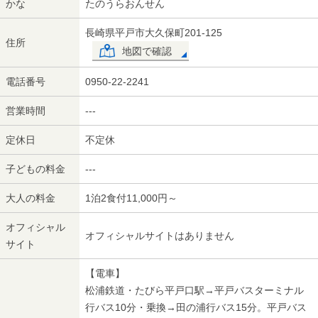
かな
たのうらおんせん
長崎県平戸市大久保町201-125
住所
地図で確認
電話番号
0950-22-2241
営業時間
---
定休日
不定休
子どもの料金
---
大人の料金
1泊2食付11,000円～
オフィシャル
オフィシャルサイトはありません
サイト
【電車】
松浦鉄道・たびら平戸口駅→平戸バスターミナル
行バス10分・乗換→田の浦行バス15分。平戸バス