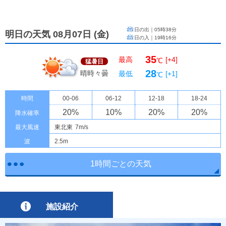
日の出｜
05時38分
明日の天気 08月07日
(
金
)
日の入｜
19時16分
35
最高
[+4]
℃
猛暑日
28
晴時々曇
最低
[+1]
℃
時間
00-06
06-12
12-18
18-24
20
%
10
%
20
%
20
%
降水確率
最大風速
東北東
7m/s
波
2.5m
1時間ごとの天気
施設紹介