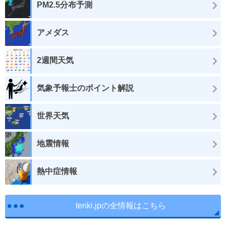
PM2.5分布予測
アメダス
2週間天気
気象予報士のポイント解説
世界天気
地震情報
熱中症情報
tenki.jpの全情報はこちら