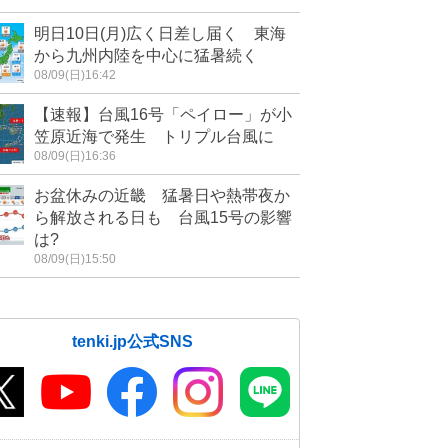
明日10日(月)広く日差し届く 東海
から九州内陸を中心に猛暑続く
08/09(日)16:42
【速報】台風16号「ペイロー」が小
笠原近海で発生 トリプル台風に
08/09(日)16:36
お盆休みの近畿 猛暑日や熱帯夜か
ら解放される日も 台風15号の影響
は?
08/09(日)15:50
tenki.jp公式SNS