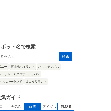
スポット名で検索
検索
ズニー
富士急ハイランド
ハウステンボス
バーサル・スタジオ・ジャパン
シマスパーランド
よみうりランド
天気ガイド
星
天気図
雨雲
アメダス
PM2.5