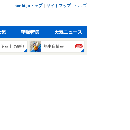
tenki.jpトップ
｜
サイトマップ
｜
ヘルプ
天気
季節特集
天気ニュース
象予報士の解説
熱中症情報
注目