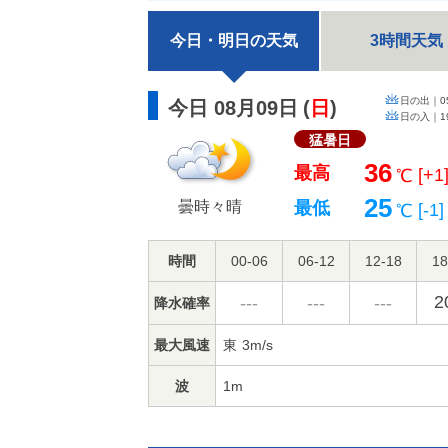
今日・明日の天気
3時間天気
日の出｜
0
今日 08月09日
(
日
)
日の入｜
1
猛暑日
36
最高
[+1
℃
25
曇時々晴
最低
[-1]
℃
時間
00-06
06-12
12-18
18
2
---
---
---
降水確率
最大風速
東
3m/s
波
1m