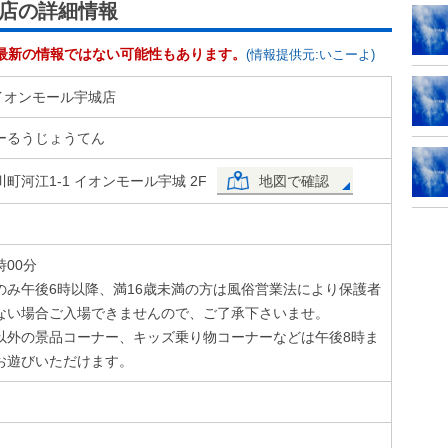
城店の詳細情報
最新の情報ではない可能性もあります。
(情報提供元:いこーよ)
)イオンモール宇城店
ーるうじょうてん
町河江1-1 イオンモール宇城 2F
地図で確認
時00分
のみ午後6時以降、満16歳未満の方は風俗営業法により保護者
ない場合ご入場できませんので、ご了承下さいませ。
以外の景品コーナー、キッズ乗り物コーナーなどは午後8時ま
お遊びいただけます。