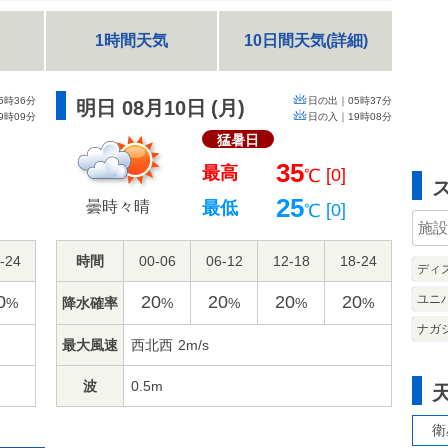
1時間天気
10日間天気(詳細)
5時36分
日の出｜
05時37分
明日 08月10日
(
月
)
9時09分
日の入｜
19時08分
猛暑日
35
最高
]
[0]
℃
25
曇時々晴
最低
[0]
℃
-24
時間
00-06
06-12
12-18
18-24
ディ
0
20
20
20
20
ユニ
降水確率
%
%
%
%
%
ナガ
最大風速
西北西
2m/s
波
0.5m
衛