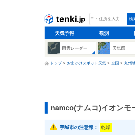
tenki.jp
検
天気予報
観測
雨雲レーダー
天気図
トップ
お出かけスポット天気
全国
九州
namco(ナムコ)イオン
宇城市の注意報：
乾燥