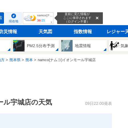
直前に見た情報が
namco(ナムコ)イオンモール宇城店
索
ここに保存されます
36
/
25
現在地
（ログイン不要）
ｘ
防災情報
天気図
指数情報
レジャー
PM2.5分布予測
地震情報
気
地方
熊本県
熊本
namco(ナムコ)イオンモール宇城店
モール宇城店の天気
09日22:00発表