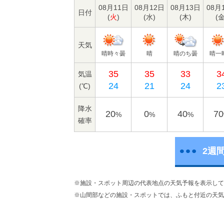
08月11日
08月12日
08月13日
08月
日付
(
火
)
(
水
)
(
木
)
(
天気
晴時々曇
晴
晴のち曇
晴一
35
35
33
3
気温
24
21
24
2
(℃)
降水
20
0
40
70
%
%
%
確率
2週
※施設・スポット周辺の代表地点の天気予報を表示して
※山間部などの施設・スポットでは、ふもと付近の天気