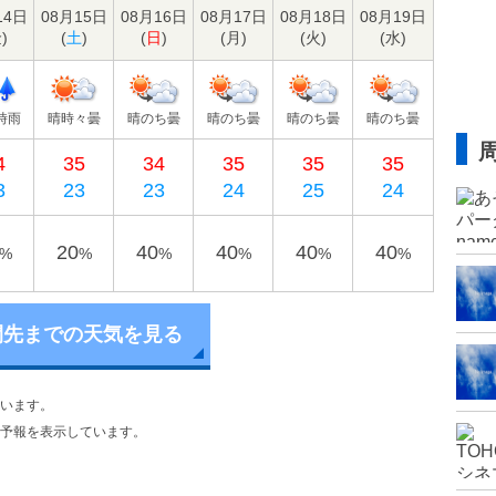
14日
08月15日
08月16日
08月17日
08月18日
08月19日
金
)
(
土
)
(
日
)
(
月
)
(
火
)
(
水
)
時雨
晴時々曇
晴のち曇
晴のち曇
晴のち曇
晴のち曇
4
35
34
35
35
35
3
23
23
24
25
24
20
40
40
40
40
%
%
%
%
%
%
間先までの天気を見る
います。
予報を表示しています。