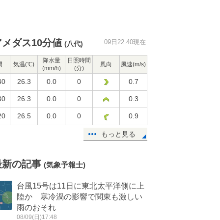
アメダス10分値
09日22:40現在
(八代)
降水量
日照時間
間
気温(℃)
風向
風速(m/s)
(mm/h)
(分)
40
26.3
0.0
0
0.7
30
26.3
0.0
0
0.3
20
26.5
0.0
0
0.9
もっと見る
最新の記事
(気象予報士)
台風15号は11日に東北太平洋側に上
陸か 寒冷渦の影響で関東も激しい
雨のおそれ
08/09(日)17:48