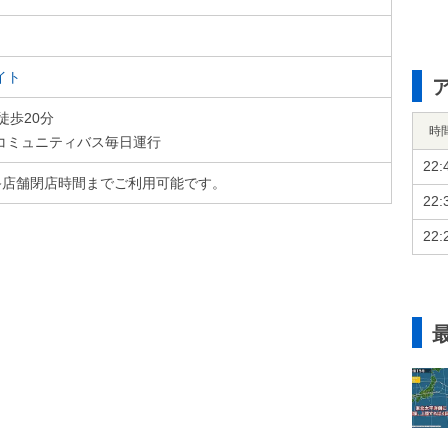
イト
徒歩20分
時
コミュニティバス毎日運行
22:
～ 最終店舗閉店時間までご利用可能です。
22:
22: