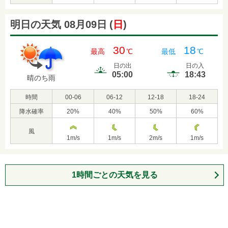
明日の天気 08月09日
(
日
)
30
18
最高
℃
最低
℃
日の出
日の入
05:00
18:43
晴のち雨
時間
00-06
06-12
12-18
18-24
降水確率
20
%
40
%
50
%
60
%
風
1
m/s
1
m/s
2
m/s
1
m/s
1時間ごとの天気を見る