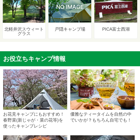
戸隠キャンプ場
PICA富士西湖
北軽井沢スウィート
グラス
お役立ちキャンプ情報
お花見キャンプにもおすすめ！
優雅なティータイムを自然の中
春野菜(新じゃが・菜の花等)を
でいかが？もちろん自宅でも！
使ったキャンプレシピ