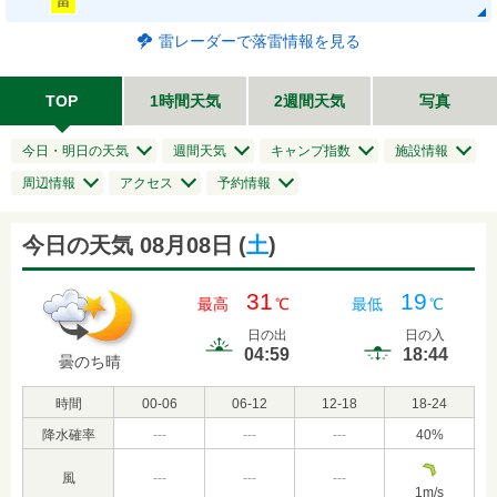
雷
雷レーダーで落雷情報を見る
TOP
1時間天気
2週間天気
写真
今日・明日の天気
週間天気
キャンプ指数
施設情報
周辺情報
アクセス
予約情報
今日の天気 08月08日
(
土
)
31
19
最高
℃
最低
℃
日の出
日の入
04:59
18:44
曇のち晴
時間
00-06
06-12
12-18
18-24
降水確率
---
---
---
40
%
風
---
---
---
1
m/s