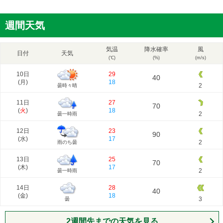
週間天気
気温
降水確率
風
日付
天気
(℃)
(%)
(m/s)
10日
29
40
(
月
)
18
2
曇時々晴
11日
27
70
(
火
)
18
2
曇一時雨
12日
23
90
(
水
)
17
2
雨のち曇
13日
25
70
(
木
)
17
2
曇一時雨
14日
28
40
(
金
)
18
3
曇
2週間先までの天気を見る