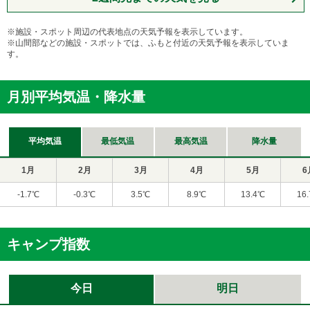
※施設・スポット周辺の代表地点の天気予報を表示しています。
※山間部などの施設・スポットでは、ふもと付近の天気予報を表示していま
す。
月別平均気温・降水量
平均気温
最低気温
最高気温
降水量
1月
2月
3月
4月
5月
6
-1.7℃
-0.3℃
3.5℃
8.9℃
13.4℃
16
キャンプ指数
今日
明日