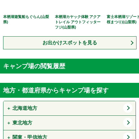
本栖湖遊覧船もぐらん(山梨
本栖湖カヤック体験 アクア
富士本栖湖リゾート
県)
トレイル アウトフィッター
桜まつり)(山梨県)
フジ(山梨県)
お出かけスポットを見る
キャンプ場の閲覧履歴
地方・都道府県からキャンプ場を探す
北海道地方
東北地方
道北
道東
道央
道南
関東・甲信地方
青森県
岩手県