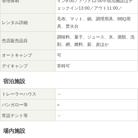
管理体制
イン8:00／アウト12:00※宿泊施設はチ
ェックイン13:00／アウト11:00／
毛布、マット、鍋、調理用具、BBQ用
レンタル詳細
具、焚火台
調味料、菓子、ジュース、氷、酒類、洗
売店販売品目
剤、網、燃料、薪、炭ほか
オートキャンプ
可
デイキャンプ
常時可
宿泊施設
トレーラーハウス
－
バンガロー等
○
常設テント等
－
場内施設