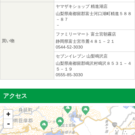
ヤマザキショップ 精進湖店
山梨県南都留郡富士河口湖町精進５８８
－８７
－
ファミリーマート 富士宮朝霧店
買い物
静岡県富士宮市麓４８１－２１
0544-52-3030
セブンイレブン 山梨鳴沢店
山梨県南都留郡鳴沢村鳴沢８５３１－４
５－１９
0555-85-3030
アクセス
+
-