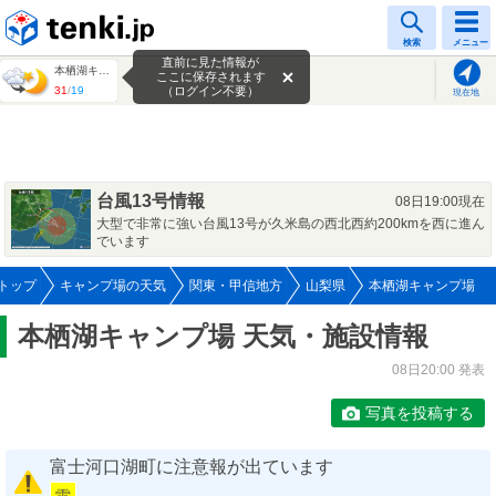
tenki.jp
検索
メニュー
直前に見た情報が
本栖湖キャンプ場
ここに保存されます
31
/
19
（ログイン不要）
現在地
台風13号情報
08日19:00現在
大型で非常に強い台風13号が久米島の西北西約200kmを西に進ん
でいます
トップ
キャンプ場の天気
関東・甲信地方
山梨県
本栖湖キャンプ場
本栖湖キャンプ場 天気・施設情報
08日20:00 発表
写真を投稿する
富士河口湖町に注意報が出ています