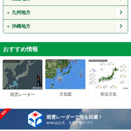
奈良県
和歌山県
岡山県
広島県
九州地方
徳島県
香川県
山口県
愛媛県
高知県
沖縄地方
福岡県
佐賀県
長崎県
熊本県
沖縄県
おすすめ情報
大分県
宮崎県
鹿児島県
天気図
実況天気
雨雲レーダー
雨雲レーダーで雨を回避！
tenki.jp公式 天気予報アプリ