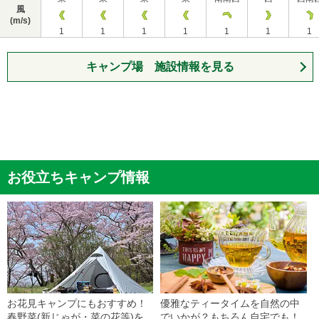
風
(m/s)
1
1
1
1
1
1
1
キャンプ場 施設情報を見る
お役立ちキャンプ情報
お花見キャンプにもおすすめ！
優雅なティータイムを自然の中
春野菜(新じゃが・菜の花等)を
でいかが？もちろん自宅でも！