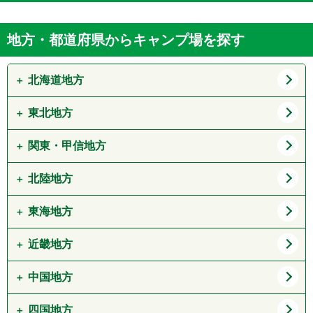
地方・都道府県からキャンプ場を探す
北海道地方
東北地方
道北
道東
道央
道南
関東・甲信地方
青森県
岩手県
宮城県
秋田県
北陸地方
東京都
神奈川県
山形県
福島県
埼玉県
千葉県
東海地方
新潟県
富山県
茨城県
栃木県
石川県
福井県
近畿地方
愛知県
岐阜県
群馬県
山梨県
静岡県
三重県
中国地方
大阪府
兵庫県
長野県
京都府
滋賀県
四国地方
鳥取県
島根県