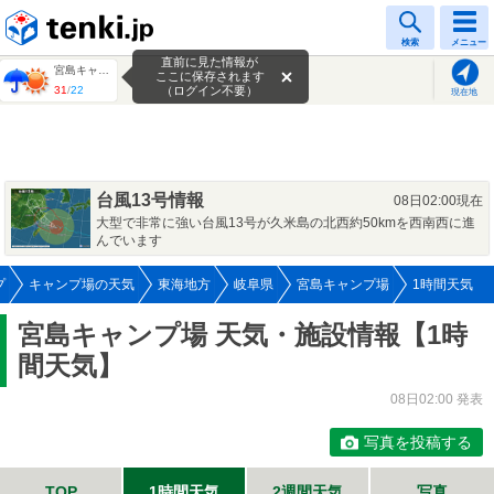
tenki.jp
検索
メニュー
直前に見た情報が
宮島キャンプ場
ここに保存されます
31
/
22
（ログイン不要）
現在地
台風13号情報
08日02:00現在
大型で非常に強い台風13号が久米島の北西約50kmを西南西に進
んでいます
プ
キャンプ場の天気
東海地方
岐阜県
宮島キャンプ場
1時間天気
宮島キャンプ場 天気・施設情報【1時
間天気】
08日02:00 発表
写真を投稿する
TOP
1時間天気
2週間天気
写真