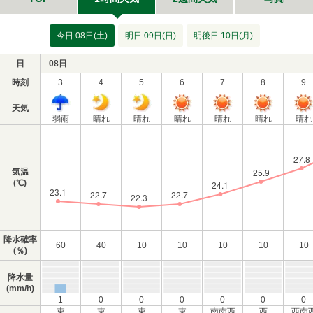
今日:08日(土)
明日:09日(日)
明後日:10日(月)
日
08日
時刻
3
4
5
6
7
8
9
天気
弱雨
晴れ
晴れ
晴れ
晴れ
晴れ
晴れ
気温
(℃)
降水確率
60
40
10
10
10
10
10
(％)
降水量
(mm/h)
1
0
0
0
0
0
0
東
東
東
東
南南西
西
西南