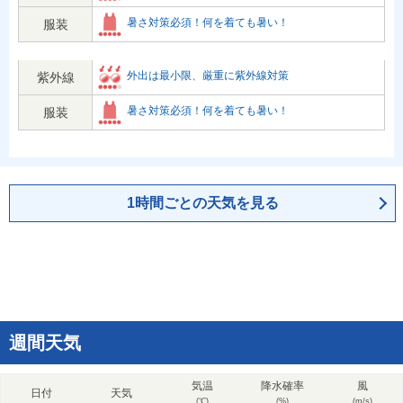
暑さ対策必須！何を着ても暑い！
服装
外出は最小限、厳重に紫外線対策
紫外線
暑さ対策必須！何を着ても暑い！
服装
1時間ごとの天気を見る
週間天気
気温
降水確率
風
日付
天気
(℃)
(%)
(m/s)