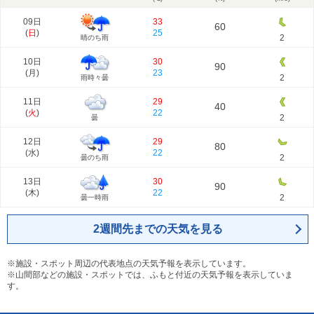
09日
33
60
(
日
)
25
2
晴のち雨
10日
30
90
(
月
)
23
2
雨時々曇
11日
29
40
(
火
)
22
2
曇
12日
29
80
(
水
)
22
2
曇のち雨
13日
30
90
(
木
)
22
2
曇一時雨
2週間先までの天気を見る
※施設・スポット周辺の代表地点の天気予報を表示しています。
※山間部などの施設・スポットでは、ふもと付近の天気予報を表示していま
す。