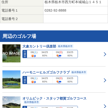
住所
栃木県栃木市西方町本城城山１４５１
電話番号１
0282-92-8888
電話番号２
周辺のゴルフ場
大倉カントリー倶楽部
栃木県栃木市
今
08
(
土
)
09
(
日
)
34/25
33/25
週
60%
60%
末
ハーモニーヒルズゴルフクラブ
栃木県栃木市
今
08
(
土
)
09
(
日
)
34/25
33/25
週
60%
60%
末
オリムピック・スタッフ都賀ゴルフコース
栃木県栃木市
今