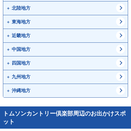
宮城県
秋田県
北陸地方
東京都
神奈川県
山形県
福島県
埼玉県
千葉県
東海地方
新潟県
富山県
茨城県
栃木県
石川県
福井県
近畿地方
愛知県
岐阜県
群馬県
山梨県
静岡県
三重県
中国地方
大阪府
兵庫県
長野県
京都府
滋賀県
四国地方
鳥取県
島根県
奈良県
和歌山県
岡山県
広島県
九州地方
徳島県
香川県
山口県
愛媛県
高知県
沖縄地方
福岡県
佐賀県
長崎県
熊本県
沖縄県
トムソンカントリー倶楽部周辺のお出かけスポ
大分県
宮崎県
ット
鹿児島県