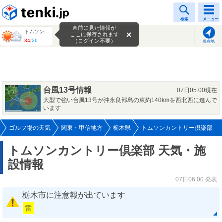
tenki.jp
検索
メニュー
直前に見た情報が
トムソンカントリー倶楽部
ここに保存されます
34
/
26
（ログイン不要）
現在地
台風13号情報
07日05:00現在
大型で強い台風13号が沖永良部島の東約140kmを西北西に進んで
います
ゴルフ場の天気
関東・甲信地方
栃木県
トムソンカントリー倶楽部
トムソンカントリー倶楽部 天気・施
設情報
07日06:00 発表
栃木市に注意報が出ています
雷