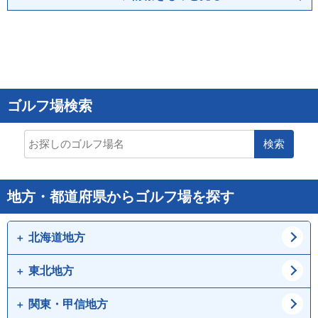
ゴルフ場検索
検索
地方・都道府県からゴルフ場を探す
北海道地方
東北地方
道北
道東
道央
道南
関東・甲信地方
青森県
岩手県