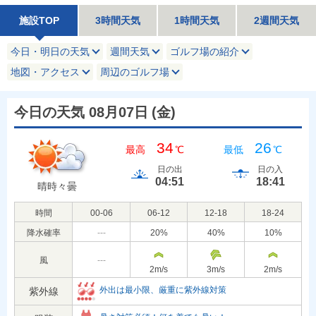
施設TOP
3時間天気
1時間天気
2週間天気
今日・明日の天気
週間天気
ゴルフ場の紹介
地図・アクセス
周辺のゴルフ場
今日の天気 08月07日
(
金
)
34
26
最高
℃
最低
℃
日の出
日の入
04:51
18:41
晴時々曇
時間
00-06
06-12
12-18
18-24
降水確率
---
20
%
40
%
10
%
風
---
2
m/s
3
m/s
2
m/s
外出は最小限、厳重に紫外線対策
紫外線