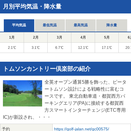
月別平均気温・降水量
平均気温
最低気温
最高気温
降水量
1月
2月
3月
4月
5月
6
2.1℃
3.1℃
6.7℃
12.1℃
17.1℃
20
トムソンカントリー倶楽部の紹介
全英オープン通算5勝を飾った、ピータ
ートムソン設計による戦略性に富むコ
ースです。 東北自動車道・都賀西方パ
ーキングエリア(PA)に接続する都賀西
方スマートインターチェンジ(ETC専用
IC)が新設され、・・・
予約
https://golf-jalan.net/gc00575/