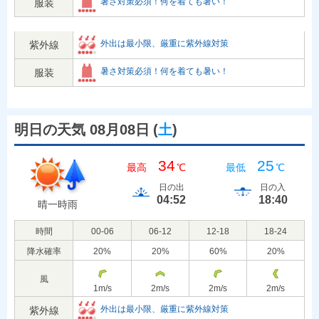
暑さ対策必須！何を着ても暑い！
服装
外出は最小限、厳重に紫外線対策
紫外線
暑さ対策必須！何を着ても暑い！
服装
明日の天気 08月08日
(
土
)
34
25
最高
℃
最低
℃
日の出
日の入
04:52
18:40
晴一時雨
時間
00-06
06-12
12-18
18-24
降水確率
20
%
20
%
60
%
20
%
風
1
m/s
2
m/s
2
m/s
2
m/s
外出は最小限、厳重に紫外線対策
紫外線