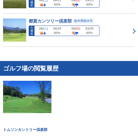
08
(
土
)
09
(
日
)
34/25
33/25
週
60%
60%
末
都賀カンツリー倶楽部
栃木県栃木市
今
08
(
土
)
09
(
日
)
34/25
33/25
週
60%
60%
末
ゴルフ場の閲覧履歴
トムソンカントリー倶楽部