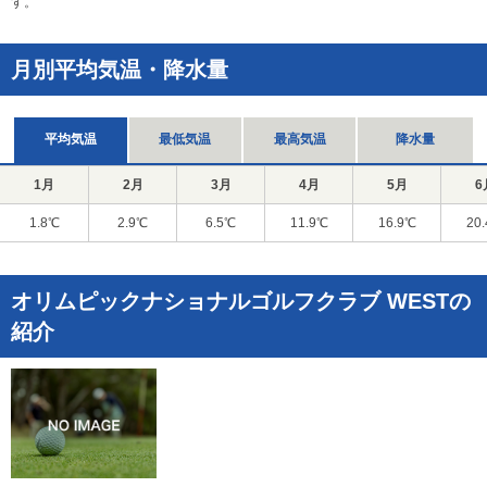
す。
月別平均気温・降水量
平均気温
最低気温
最高気温
降水量
1月
2月
3月
4月
5月
6
1.8℃
2.9℃
6.5℃
11.9℃
16.9℃
20
オリムピックナショナルゴルフクラブ WESTの
紹介