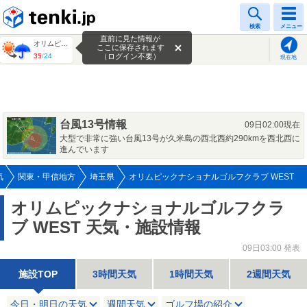
tenki.jp
検索
メニュー
直前に見た情報が
オリムピックナショナルゴルフクラブ WEST
ここに保存されます
35
/
24
（ログイン不要）
現在地
台風13号情報
09日02:00現在
大型で非常に強い台風13号が久米島の西北西約290kmを西北西に
進んでいます
気
関東・甲信地方
埼玉県
オリムピックナショナルゴルフクラブ WEST
オリムピックナショナルゴルフクラ
ブ WEST 天気・施設情報
09日03:00 発表
施設TOP
3時間天気
1時間天気
2週間天気
今日・明日の天気
週間天気
ゴルフ場の紹介