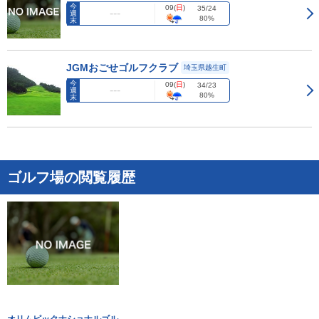
今
09
(
日
)
35/24
週
80%
末
JGMおごせゴルフクラブ
埼玉県越生町
今
09
(
日
)
34/23
週
80%
末
ゴルフ場の閲覧履歴
オリムピックナショナルゴル