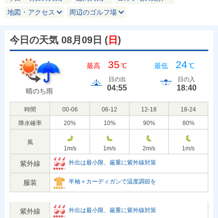
地図・アクセス
周辺のゴルフ場
今日の天気 08月09日
(
日
)
35
24
最高
℃
最低
℃
日の出
日の入
04:55
18:40
晴のち雨
時間
00-06
06-12
12-18
18-24
降水確率
20
%
10
%
90
%
80
%
風
1
m/s
1
m/s
2
m/s
1
m/s
外出は最小限、厳重に紫外線対策
紫外線
半袖＋カーディガンで温度調節を
服装
外出は最小限、厳重に紫外線対策
紫外線