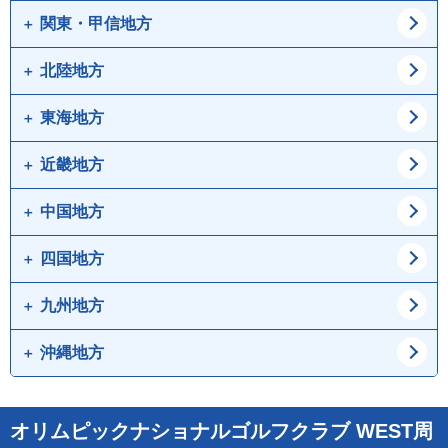
道央
道南
関東・甲信地方
青森県
岩手県
宮城県
秋田県
北陸地方
東京都
神奈川県
山形県
福島県
埼玉県
千葉県
東海地方
新潟県
富山県
茨城県
栃木県
石川県
福井県
近畿地方
愛知県
岐阜県
群馬県
山梨県
静岡県
三重県
中国地方
大阪府
兵庫県
長野県
京都府
滋賀県
四国地方
鳥取県
島根県
奈良県
和歌山県
岡山県
広島県
九州地方
徳島県
香川県
山口県
愛媛県
高知県
沖縄地方
福岡県
佐賀県
長崎県
熊本県
沖縄県
オリムピックナショナルゴルフクラブ WEST周
大分県
宮崎県