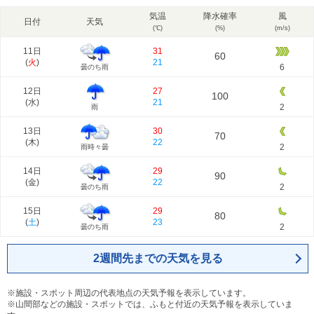
気温
降水確率
風
日付
天気
(℃)
(%)
(m/s)
11日
31
60
(
火
)
21
6
曇のち雨
12日
27
100
(
水
)
21
2
雨
13日
30
70
(
木
)
22
2
雨時々曇
14日
29
90
(
金
)
22
2
曇のち雨
15日
29
80
(
土
)
23
2
曇のち雨
2週間先までの天気を見る
※施設・スポット周辺の代表地点の天気予報を表示しています。
※山間部などの施設・スポットでは、ふもと付近の天気予報を表示していま