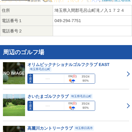
住所
埼玉県入間郡毛呂山町滝ノ入１７２４
電話番号１
049-294-7751
電話番号２
周辺のゴルフ場
オリムピックナショナルゴルフクラブ EAST
埼玉県毛呂山町
今
09
(
日
)
35/24
週
90%
末
さいたまゴルフクラブ
埼玉県毛呂山町
今
09
(
日
)
35/24
週
90%
末
高麗川カントリークラブ
埼玉県日高市