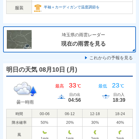
半袖＋カーディガンで温度調節を
服装
埼玉県の雨雲レーダー
現在の雨雲を見る
これからの予報を見る
明日の天気 08月10日
(
月
)
33
23
最高
℃
最低
℃
日の出
日の入
04:56
18:39
曇一時雨
時間
00-06
06-12
12-18
18-24
降水確率
50
%
20
%
30
%
40
%
風
1
m/s
1
m/s
2
m/s
2
m/s