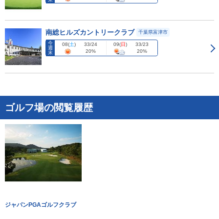
南総ヒルズカントリークラブ
千葉県富津市
今
08
(
土
)
09
(
日
)
33/24
33/23
週
20%
20%
末
ゴルフ場の閲覧履歴
ジャパンPGAゴルフクラブ