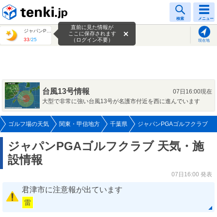
tenki.jp
検索
メニュー
直前に見た情報が
ジャパンPGAゴルフクラブ
ここに保存されます
33
/
25
（ログイン不要）
現在地
台風13号情報
07日16:00現在
大型で非常に強い台風13号が名護市付近を西に進んでいます
ゴルフ場の天気
関東・甲信地方
千葉県
ジャパンPGAゴルフクラブ
ジャパンPGAゴルフクラブ 天気・施
設情報
07日16:00 発表
君津市に注意報が出ています
雷