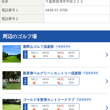
住所
千葉県君津市平田２２３
電話番号１
0439-37-3700
電話番号２
周辺のゴルフ場
鹿野山ゴルフ倶楽部
千葉県君津市
今
08
(
土
)
09
(
日
)
34/24
34/23
週
20%
20%
末
新君津ベルグリーンカントリー倶楽部
千葉県君津市
今
08
(
土
)
09
(
日
)
34/24
34/23
週
20%
20%
末
ゴールド木更津カントリークラブ
千葉県君津市
今
08
(
土
)
09
(
日
)
34/24
34/23
週
20%
20%
末