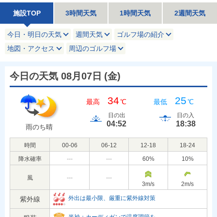
施設TOP
3時間天気
1時間天気
2週間天気
今日・明日の天気
週間天気
ゴルフ場の紹介
地図・アクセス
周辺のゴルフ場
今日の天気 08月07日
(
金
)
34
25
最高
℃
最低
℃
日の出
日の入
04:52
18:38
雨のち晴
時間
00-06
06-12
12-18
18-24
降水確率
---
---
60
%
10
%
風
---
---
3
m/s
2
m/s
外出は最小限、厳重に紫外線対策
紫外線