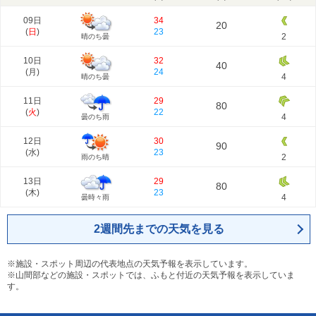
09日
34
20
(
日
)
23
2
晴のち曇
10日
32
40
(
月
)
24
4
晴のち曇
11日
29
80
(
火
)
22
4
曇のち雨
12日
30
90
(
水
)
23
2
雨のち晴
13日
29
80
(
木
)
23
4
曇時々雨
2週間先までの天気を見る
※施設・スポット周辺の代表地点の天気予報を表示しています。
※山間部などの施設・スポットでは、ふもと付近の天気予報を表示していま
す。