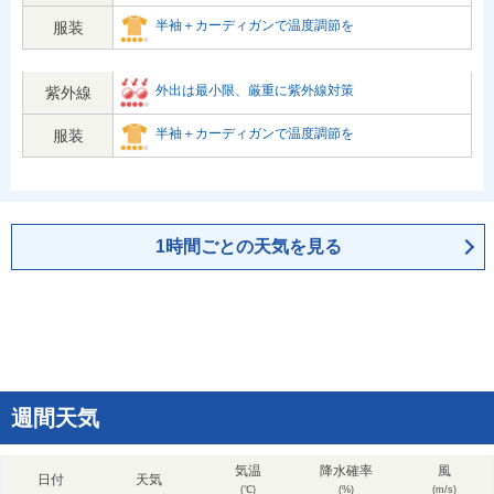
半袖＋カーディガンで温度調節を
服装
外出は最小限、厳重に紫外線対策
紫外線
半袖＋カーディガンで温度調節を
服装
1時間ごとの天気を見る
週間天気
気温
降水確率
風
日付
天気
(℃)
(%)
(m/s)