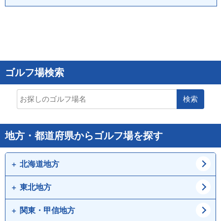
ゴルフ場検索
検索
地方・都道府県からゴルフ場を探す
北海道地方
東北地方
道北
道東
道央
道南
関東・甲信地方
青森県
岩手県