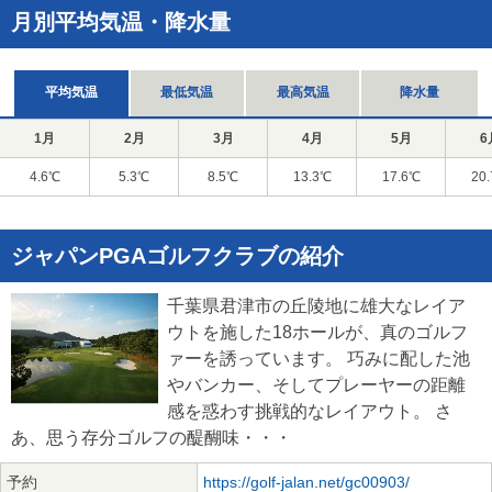
月別平均気温・降水量
平均気温
最低気温
最高気温
降水量
1月
2月
3月
4月
5月
6
4.6℃
5.3℃
8.5℃
13.3℃
17.6℃
20
ジャパンPGAゴルフクラブの紹介
千葉県君津市の丘陵地に雄大なレイア
ウトを施した18ホールが、真のゴルフ
ァーを誘っています。 巧みに配した池
やバンカー、そしてプレーヤーの距離
感を惑わす挑戦的なレイアウト。 さ
あ、思う存分ゴルフの醍醐味・・・
予約
https://golf-jalan.net/gc00903/