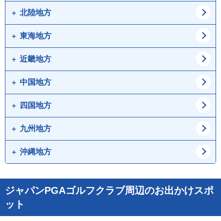
宮城県
秋田県
北陸地方
東京都
神奈川県
山形県
福島県
埼玉県
千葉県
東海地方
新潟県
富山県
茨城県
栃木県
石川県
福井県
近畿地方
愛知県
岐阜県
群馬県
山梨県
静岡県
三重県
中国地方
大阪府
兵庫県
長野県
京都府
滋賀県
四国地方
鳥取県
島根県
奈良県
和歌山県
岡山県
広島県
九州地方
徳島県
香川県
山口県
愛媛県
高知県
沖縄地方
福岡県
佐賀県
長崎県
熊本県
沖縄県
ジャパンPGAゴルフクラブ周辺のお出かけスポ
大分県
宮崎県
ット
鹿児島県