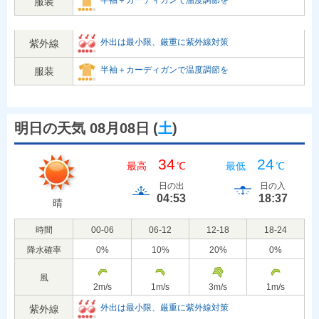
半袖＋カーディガンで温度調節を
服装
外出は最小限、厳重に紫外線対策
紫外線
半袖＋カーディガンで温度調節を
服装
明日の天気 08月08日
(
土
)
34
24
最高
℃
最低
℃
日の出
日の入
04:53
18:37
晴
時間
00-06
06-12
12-18
18-24
降水確率
0
%
10
%
20
%
0
%
風
2
m/s
1
m/s
3
m/s
1
m/s
外出は最小限、厳重に紫外線対策
紫外線