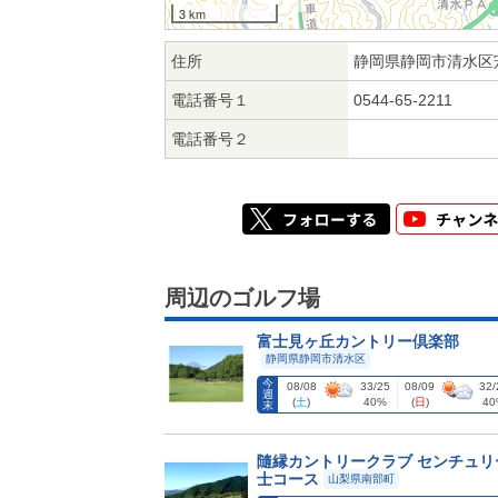
3 km
住所
静岡県静岡市清水区
電話番号１
0544-65-2211
電話番号２
周辺のゴルフ場
富士見ヶ丘カントリー倶楽部
静岡県静岡市清水区
今
08/08
33/25
08/09
32/
週
(
土
)
40%
(
日
)
40
末
隨縁カントリークラブ センチュリ
士コース
山梨県南部町