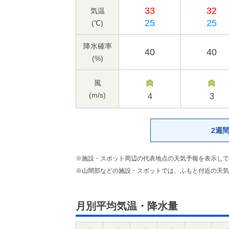
33
32
気温
25
25
(℃)
降水確率
40
40
(%)
風
(m/s)
4
3
2週
※施設・スポット周辺の代表地点の天気予報を表示して
※山間部などの施設・スポットでは、ふもと付近の天気
月別平均気温・降水量