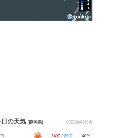
今日の天気
(静岡県)
06日09:00発表
市
34℃
/
26℃
40%