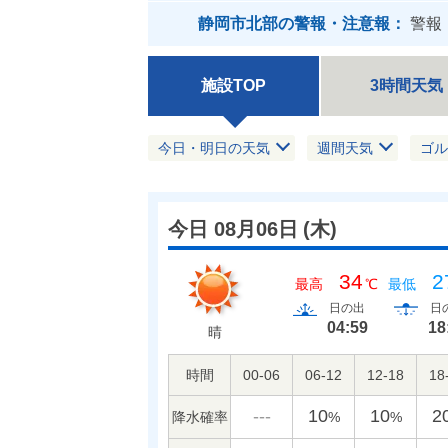
静岡市北部の警報・注意報：
警報
施設TOP
3時間天気
今日・明日の天気
週間天気
ゴル
今日 08月06日
(
木
)
34
2
最高
℃
最低
日の出
日
04:59
18
晴
時間
00-06
06-12
12-18
18
---
10
10
2
降水確率
%
%