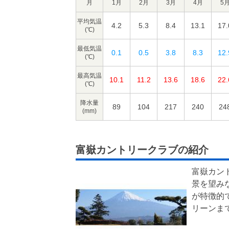
月
1月
2月
3月
4月
5
平均気温
4.2
5.3
8.4
13.1
17.
(℃)
最低気温
0.1
0.5
3.8
8.3
12.
(℃)
最高気温
10.1
11.2
13.6
18.6
22.
(℃)
降水量
89
104
217
240
24
(mm)
富嶽カントリークラブの紹介
富嶽カン
景を望み
が特徴的
リーンま