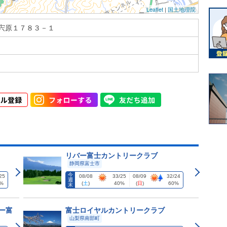
Leaflet
|
国土地理院
宍原１７８３－１
リバー富士カントリークラブ
静岡県富士市
今
25
08/08
33/25
08/09
32/24
週
%
(
土
)
40%
(
日
)
60%
末
ー富
富士ロイヤルカントリークラブ
山梨県南部町