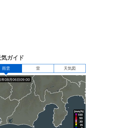
天気ガイド
雨雲
雷
天気図