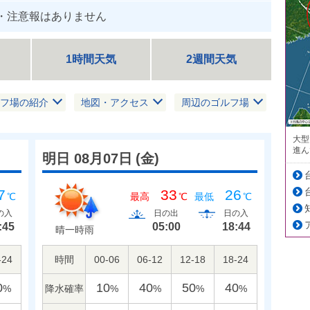
・注意報はありません
1時間天気
2週間天気
フ場の紹介
地図・アクセス
周辺のゴルフ場
大型
進ん
明日 08月07日
(
金
)
7
33
26
℃
最高
℃
最低
℃
の入
日の出
日の入
:45
05:00
18:44
晴一時雨
-24
時間
00-06
06-12
12-18
18-24
0
10
40
50
40
降水確率
%
%
%
%
%