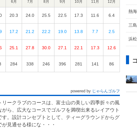
月
6月
7月
8月
9月
10月
11月
12月
熱海
0
20.3
24.0
25.5
22.5
17.3
11.6
6.4
三島
9
17.2
21.2
22.2
19.0
13.8
7.7
2.5
浜松
6
25.1
27.8
30.0
27.1
22.1
17.3
12.6
8
284
338
246
396
281
141
86
powered by
じゃらんゴルフ
トリークラブのコースは、富士山の美しい四季折々の風
ながら、広大なコースでゴルフを満喫出来るレイアウト
です。設計コンセプトとして、ティーグラウンドからグ
でが見通せる様にな・・・