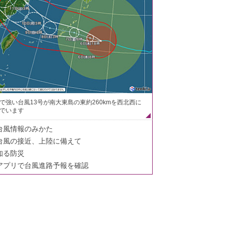
で強い台風13号が南大東島の東約260kmを西北西に
でいます
台風情報のみかた
台風の接近、上陸に備えて
知る防災
アプリで台風進路予報を確認