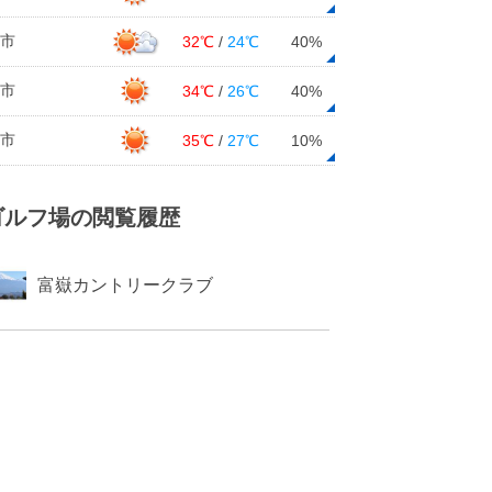
市
32℃
/
24℃
40%
市
34℃
/
26℃
40%
市
35℃
/
27℃
10%
ゴルフ場の閲覧履歴
富嶽カントリークラブ