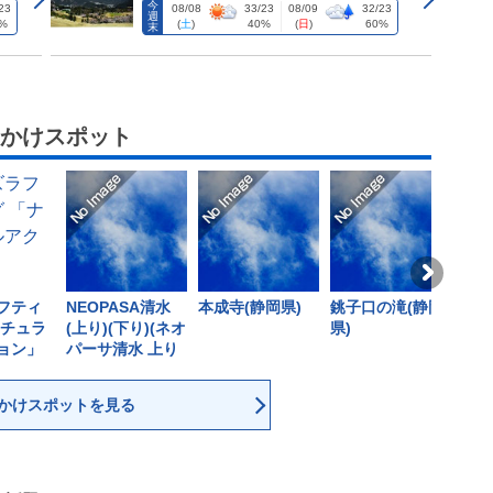
今
23
08/08
33/23
08/09
32/23
週
%
(
土
)
40%
(
日
)
60%
末
かけスポット
フティ
NEOPASA清水
本成寺(静岡県)
銚子口の滝(静岡
入山
ナチュラ
(上り)(下り)(ネオ
県)
岡県
ョン」
パーサ清水 上り
下り)(静岡県)
かけスポットを見る