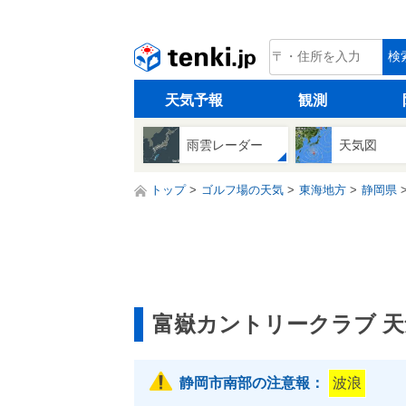
tenki.jp
検
天気予報
観測
雨雲レーダー
天気図
トップ
ゴルフ場の天気
東海地方
静岡県
富嶽カントリークラブ 
静岡市南部の注意報：
波浪