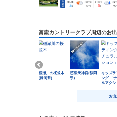
今
08/08
33/23
08/09
32/
週
(
土
)
40%
(
日
)
60
末
富嶽カントリークラブ周辺のお出
稲瀬川の桜並木
芭蕉天神宮(静岡
キッズラ
(静岡県)
県)
ング 「
ルアクシ
(静岡県)
お出