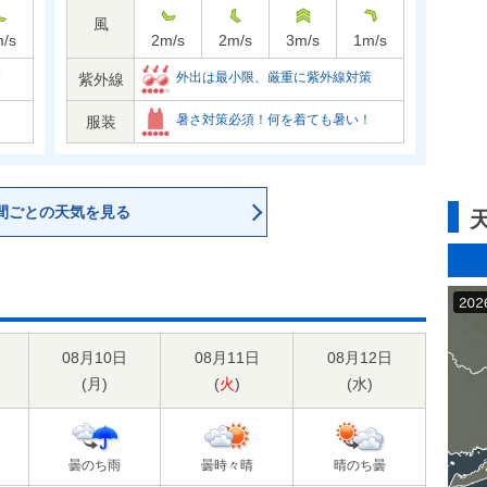
風
/s
2
m/s
2
m/s
3
m/s
1
m/s
策
外出は最小限、厳重に紫外線対策
紫外線
！
暑さ対策必須！何を着ても暑い！
服装
間ごとの天気を見る
08月10日
08月11日
08月12日
(
月
)
(
火
)
(
水
)
曇のち雨
曇時々晴
晴のち曇