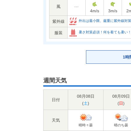
風
---
4
m/s
3
m/s
2
m
外出は最小限、厳重に紫外線対
紫外線
暑さ対策必須！何を着ても暑い
服装
1時
週間天気
08月08日
08月09日
日付
(
土
)
(
日
)
天気
晴時々曇
晴のち曇