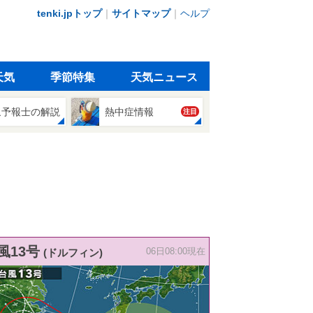
tenki.jpトップ
｜
サイトマップ
｜
ヘルプ
天気
季節特集
天気ニュース
象予報士の解説
熱中症情報
注目
風13号
(ドルフィン)
06日08:00現在