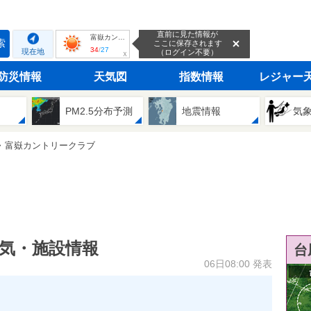
直前に見た情報が
富嶽カントリークラブ
索
ここに保存されます
34
/
27
現在地
（ログイン不要）
ｘ
防災情報
天気図
指数情報
レジャー
PM2.5分布予測
地震情報
気
富嶽カントリークラブ
天気・施設情報
台
06日08:00 発表