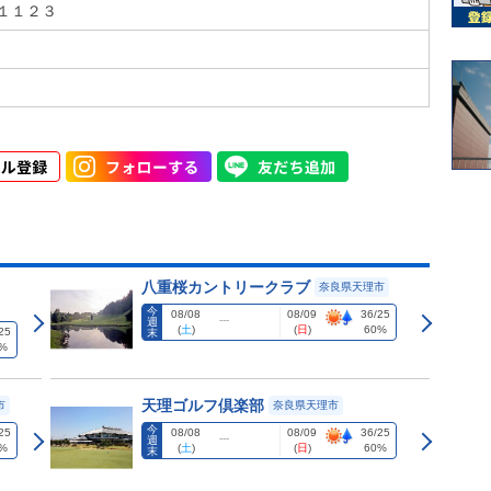
１１２３
八重桜カントリークラブ
奈良県天理市
今
08/08
08/09
36/25
---
週
(
土
)
(
日
)
60%
25
末
%
天理ゴルフ倶楽部
市
奈良県天理市
今
25
08/08
08/09
36/25
---
週
%
(
土
)
(
日
)
60%
末