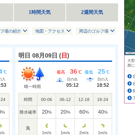
1時間天気
2週間天気
フ場の紹介
地図・アクセス
周辺のゴルフ場
明日 08月09日
(
日
)
大型
西に
4
36
25
℃
最高
℃
最低
℃
の入
日の出
日の入
:53
05:12
18:52
晴一時雨
-24
時間
00-06
06-12
12-18
18-24
0
20
20
60
40
降水確率
%
%
%
%
%
風
/s
1
m/s
1
m/s
2
m/s
1
m/s