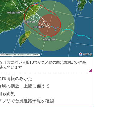
で非常に強い台風13号が久米島の西北西約170kmを
進んでいます
台風情報のみかた
台風の接近、上陸に備えて
知る防災
アプリで台風進路予報を確認