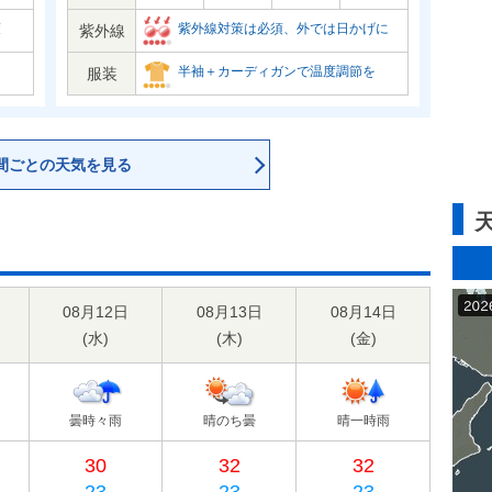
策
紫外線対策は必須、外では日かげに
紫外線
半袖＋カーディガンで温度調節を
服装
間ごとの天気を見る
08月12日
08月13日
08月14日
(
水
)
(
木
)
(
金
)
曇時々雨
晴のち曇
晴一時雨
30
32
32