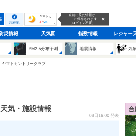
直前に見た情報が
ヤマトカントリークラブ
索
ここに保存されます
37
/
24
現在地
（ログイン不要）
ｘ
防災情報
天気図
指数情報
レジャー
PM2.5分布予測
地震情報
気
ヤマトカントリークラブ
 天気・施設情報
台
08日16:00 発表