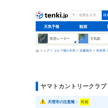
tenki.jp
検
天気予報
観測
雨雲レーダー
天気図
トップ
ゴルフ場の天気
近畿地方
奈良県
ヤマトカントリークラブ
天理市の注意報：
乾燥