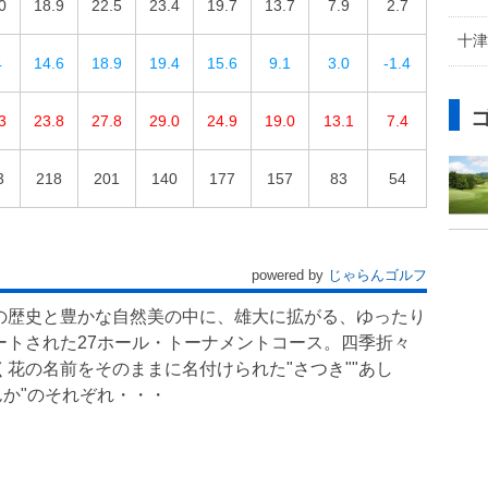
0
18.9
22.5
23.4
19.7
13.7
7.9
2.7
十津
4
14.6
18.9
19.4
15.6
9.1
3.0
-1.4
3
23.8
27.8
29.0
24.9
19.0
13.1
7.4
3
218
201
140
177
157
83
54
powered by
じゃらんゴルフ
の歴史と豊かな自然美の中に、雄大に拡がる、ゆったり
ートされた27ホール・トーナメントコース。四季折々
く花の名前をそのままに名付けられた"さつき""あし
んか"のそれぞれ・・・