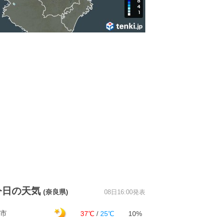
今日の天気
(奈良県)
08日16:00発表
市
37℃
/
25℃
10%