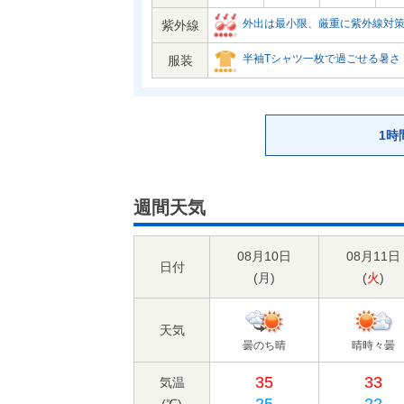
外出は最小限、厳重に紫外線対
紫外線
半袖Tシャツ一枚で過ごせる暑さ
服装
1時
週間天気
08月10日
08月11日
日付
(
月
)
(
火
)
天気
曇のち晴
晴時々曇
35
33
気温