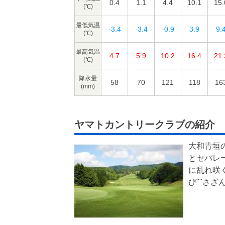
0.4
1.1
4.4
10.1
15.
(℃)
最低気温
-3.4
-3.4
-0.9
3.9
9.
(℃)
最高気温
4.7
5.9
10.2
16.4
21.
(℃)
降水量
58
70
121
118
16
(mm)
ヤマトカントリークラブの紹介
大和青垣
とセパレ
に乱れ咲
び""さざ