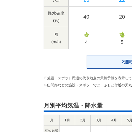
25
22
(℃)
降水確率
40
20
(%)
風
(m/s)
4
5
2週
※施設・スポット周辺の代表地点の天気予報を表示して
※山間部などの施設・スポットでは、ふもと付近の天気
月別平均気温・降水量
月
1月
2月
3月
4月
5
平均気温