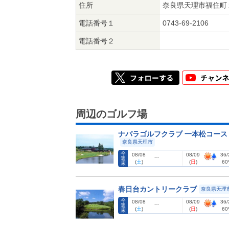
住所
奈良県天理市福住町
電話番号１
0743-69-2106
電話番号２
周辺のゴルフ場
ナパラゴルフクラブ 一本松コース
奈良県天理市
今
08/08
08/09
36/
---
週
(
土
)
(
日
)
60
末
春日台カントリークラブ
奈良県天理
今
08/08
08/09
36/
---
週
(
土
)
(
日
)
60
末