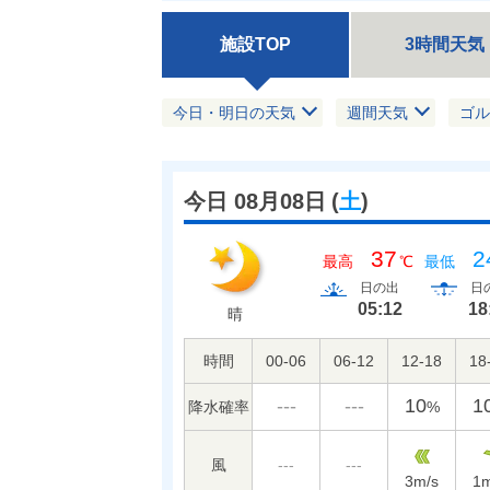
施設TOP
3時間天気
今日・明日の天気
週間天気
ゴル
今日 08月08日
(
土
)
37
2
最高
℃
最低
日の出
日
05:12
18
晴
時間
00-06
06-12
12-18
18
---
---
10
1
降水確率
%
風
---
---
3
m/s
1
m