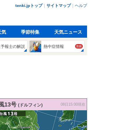
tenki.jpトップ
｜
サイトマップ
｜
ヘルプ
天気
季節特集
天気ニュース
象予報士の解説
熱中症情報
注目
風13号
(ドルフィン)
08日15:00現在