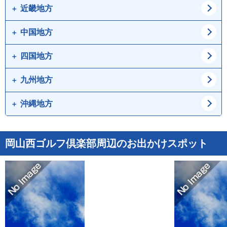
茨城県
栃木県
石川県
福井県
近畿地方
愛知県
岐阜県
群馬県
山梨県
静岡県
三重県
中国地方
大阪府
兵庫県
長野県
京都府
滋賀県
四国地方
鳥取県
島根県
奈良県
和歌山県
岡山県
広島県
九州地方
徳島県
香川県
山口県
愛媛県
高知県
沖縄地方
福岡県
佐賀県
長崎県
熊本県
沖縄県
岡山西ゴルフ倶楽部周辺のお出かけスポット
大分県
宮崎県
鹿児島県