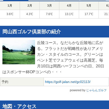
1月
2月
3月
4月
5月
6
3.6℃
4.3℃
7.6℃
13.1℃
17.7℃
21
岡山西ゴルフ倶楽部の紹介
丘陵コース。なだらかな丘陵地に広が
る。フラットだが戦略性がありアメリ
カン・スタイルのコース。グリーンは
ベント芝でフェアウェイは高麗芝。毎
月10日は岡西ハーフコンペの日、20日
はスポンサー杯OPコンペの・・・
予約
https://golf-jalan.net/gc02113/
powered by
じゃらんゴルフ
地図・アクセス