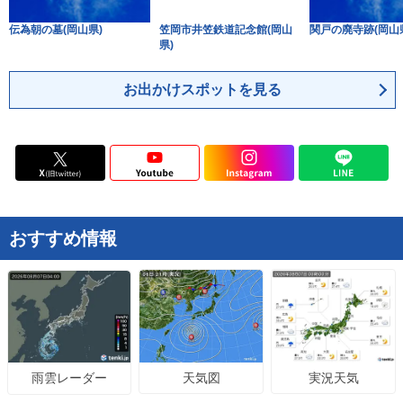
伝為朝の墓(岡山県)
笠岡市井笠鉄道記念館(岡山
関戸の廃寺跡(岡山
県)
お出かけスポットを見る
おすすめ情報
天気図
実況天気
雨雲レーダー