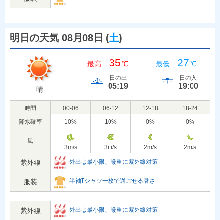
明日の天気 08月08日
(
土
)
35
27
最高
℃
最低
℃
日の出
日の入
05:19
19:00
晴
時間
00-06
06-12
12-18
18-24
降水確率
10
%
10
%
0
%
0
%
風
3
m/s
3
m/s
2
m/s
2
m/s
外出は最小限、厳重に紫外線対策
紫外線
半袖Tシャツ一枚で過ごせる暑さ
服装
外出は最小限、厳重に紫外線対策
紫外線