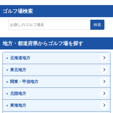
ゴルフ場検索
検索
地方・都道府県からゴルフ場を探す
北海道地方
東北地方
道北
道東
道央
道南
関東・甲信地方
青森県
岩手県
宮城県
秋田県
北陸地方
東京都
神奈川県
山形県
福島県
埼玉県
千葉県
東海地方
新潟県
富山県