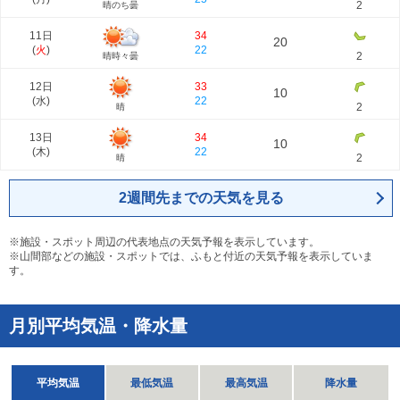
2
晴のち曇
11日
34
20
(
火
)
22
2
晴時々曇
12日
33
10
(
水
)
22
2
晴
13日
34
10
(
木
)
22
2
晴
2週間先までの天気を見る
※施設・スポット周辺の代表地点の天気予報を表示しています。
※山間部などの施設・スポットでは、ふもと付近の天気予報を表示していま
す。
月別平均気温・降水量
平均気温
最低気温
最高気温
降水量