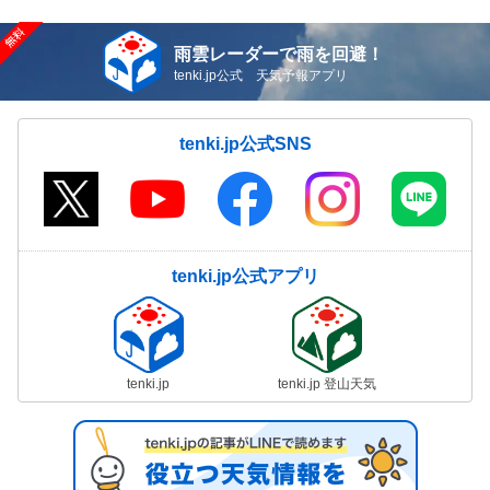
雨雲レーダーで雨を回避！
tenki.jp公式 天気予報アプリ
tenki.jp公式SNS
tenki.jp公式アプリ
tenki.jp
tenki.jp 登山天気