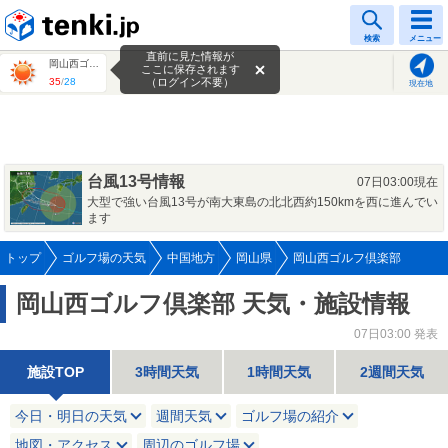
tenki.jp
検索
メニュー
直前に見た情報が
岡山西ゴルフ倶楽部
ここに保存されます
35
/
28
（ログイン不要）
現在地
台風13号情報
07日03:00現在
大型で強い台風13号が南大東島の北北西約150kmを西に進んでい
ます
トップ
ゴルフ場の天気
中国地方
岡山県
岡山西ゴルフ倶楽部
岡山西ゴルフ倶楽部 天気・施設情報
07日03:00 発表
施設TOP
3時間天気
1時間天気
2週間天気
今日・明日の天気
週間天気
ゴルフ場の紹介
地図・アクセス
周辺のゴルフ場