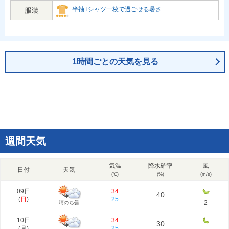
半袖Tシャツ一枚で過ごせる暑さ
服装
1時間ごとの天気を見る
週間天気
気温
降水確率
風
日付
天気
(℃)
(%)
(m/s)
09日
34
40
(
日
)
25
2
晴のち曇
10日
34
30
(
月
)
25