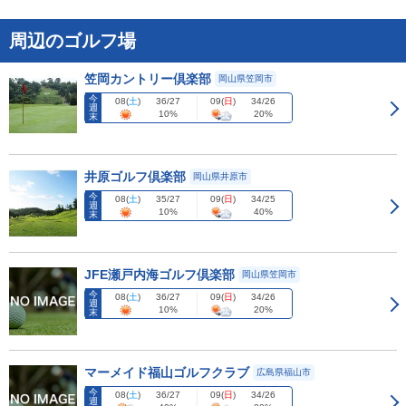
周辺のゴルフ場
笠岡カントリー倶楽部
岡山県笠岡市
今
08
(
土
)
09
(
日
)
36/27
34/26
週
10%
20%
末
井原ゴルフ倶楽部
岡山県井原市
今
08
(
土
)
09
(
日
)
35/27
34/25
週
10%
40%
末
JFE瀬戸内海ゴルフ倶楽部
岡山県笠岡市
今
08
(
土
)
09
(
日
)
36/27
34/26
週
10%
20%
末
マーメイド福山ゴルフクラブ
広島県福山市
今
08
(
土
)
09
(
日
)
36/27
34/26
週