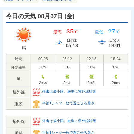
今日の天気 08月07日
(
金
)
35
27
最高
℃
最低
℃
日の出
日の入
05:18
19:01
晴
時間
00-06
06-12
12-18
18-24
降水確率
10
%
10
%
10
%
0
%
風
2
m/s
3
m/s
3
m/s
2
m/s
外出は最小限、厳重に紫外線対策
紫外線
半袖Tシャツ一枚で過ごせる暑さ
服装
外出は最小限、厳重に紫外線対策
紫外線
半袖Tシャツ一枚で過ごせる暑さ
服装