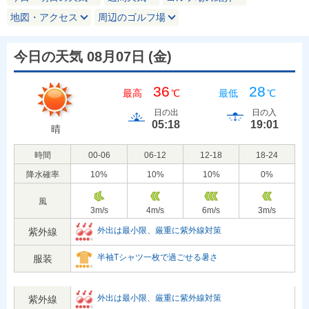
地図・アクセス
周辺のゴルフ場
今日の天気 08月07日
(
金
)
36
28
最高
℃
最低
℃
日の出
日の入
05:18
19:01
晴
時間
00-06
06-12
12-18
18-24
降水確率
10
%
10
%
10
%
0
%
風
3
m/s
4
m/s
6
m/s
3
m/s
外出は最小限、厳重に紫外線対策
紫外線
半袖Tシャツ一枚で過ごせる暑さ
服装
外出は最小限、厳重に紫外線対策
紫外線