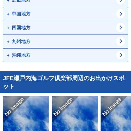
近畿地方
愛知県
岐阜県
群馬県
山梨県
静岡県
三重県
中国地方
大阪府
兵庫県
長野県
京都府
滋賀県
四国地方
鳥取県
島根県
奈良県
和歌山県
岡山県
広島県
九州地方
徳島県
香川県
山口県
愛媛県
高知県
沖縄地方
福岡県
佐賀県
長崎県
熊本県
沖縄県
JFE瀬戸内海ゴルフ倶楽部周辺のお出かけスポ
大分県
宮崎県
ット
鹿児島県