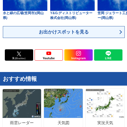
水と緑の広場(笠岡市)(岡山
Y&G.ディストリビューター
笠岡 ジェラート工
県)
株式会社(岡山県)
ー(岡山県)
お出かけスポットを見る
おすすめ情報
天気図
実況天気
雨雲レーダー