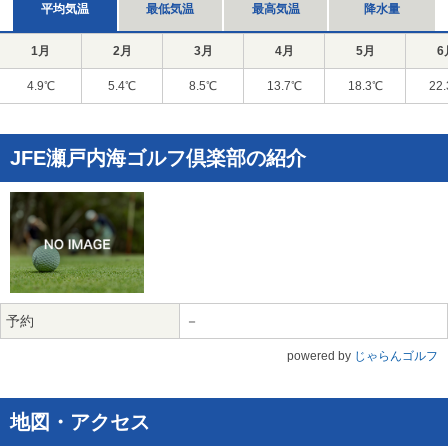
平均気温
最低気温
最高気温
降水量
1月
2月
3月
4月
5月
6
4.9℃
5.4℃
8.5℃
13.7℃
18.3℃
22
JFE瀬戸内海ゴルフ倶楽部の紹介
予約
－
powered by
じゃらんゴルフ
地図・アクセス