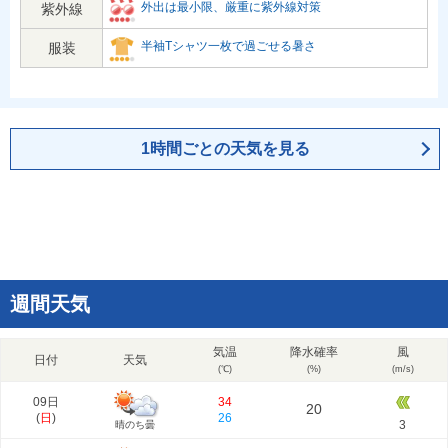
外出は最小限、厳重に紫外線対策
紫外線
半袖Tシャツ一枚で過ごせる暑さ
服装
1時間ごとの天気を見る
週間天気
気温
降水確率
風
日付
天気
(℃)
(%)
(m/s)
09日
34
20
(
日
)
26
3
晴のち曇