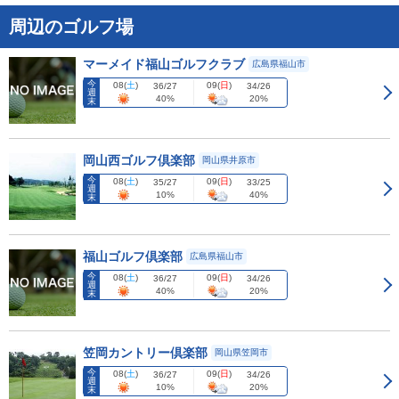
周辺のゴルフ場
マーメイド福山ゴルフクラブ
広島県福山市
今
08
(
土
)
09
(
日
)
36/27
34/26
週
40%
20%
末
岡山西ゴルフ倶楽部
岡山県井原市
今
08
(
土
)
09
(
日
)
35/27
33/25
週
10%
40%
末
福山ゴルフ倶楽部
広島県福山市
今
08
(
土
)
09
(
日
)
36/27
34/26
週
40%
20%
末
笠岡カントリー倶楽部
岡山県笠岡市
今
08
(
土
)
09
(
日
)
36/27
34/26
週
10%
20%
末