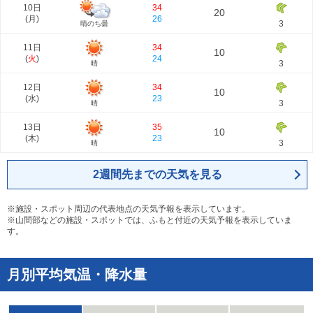
10日
34
20
(
月
)
26
3
晴のち曇
11日
34
10
(
火
)
24
3
晴
12日
34
10
(
水
)
23
3
晴
13日
35
10
(
木
)
23
3
晴
2週間先までの天気を見る
※施設・スポット周辺の代表地点の天気予報を表示しています。
※山間部などの施設・スポットでは、ふもと付近の天気予報を表示していま
す。
月別平均気温・降水量