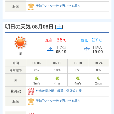
半袖Tシャツ一枚で過ごせる暑さ
服装
明日の天気 08月08日
(
土
)
36
27
最高
℃
最低
℃
日の出
日の入
05:19
19:00
晴
時間
00-06
06-12
12-18
18-24
降水確率
0
%
10
%
0
%
0
%
風
3
m/s
4
m/s
4
m/s
2
m/s
外出は最小限、厳重に紫外線対策
紫外線
半袖Tシャツ一枚で過ごせる暑さ
服装