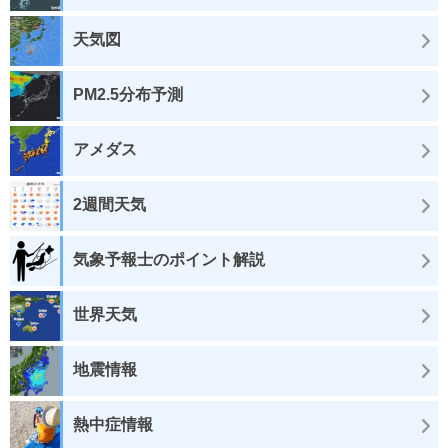
天気図
PM2.5分布予測
アメダス
2週間天気
気象予報士のポイント解説
世界天気
地震情報
熱中症情報