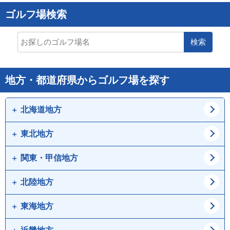
ゴルフ場検索
検索
地方・都道府県からゴルフ場を探す
北海道地方
東北地方
道北
道東
道央
道南
関東・甲信地方
青森県
岩手県
宮城県
秋田県
北陸地方
東京都
神奈川県
山形県
福島県
埼玉県
千葉県
東海地方
新潟県
富山県
茨城県
栃木県
石川県
福井県