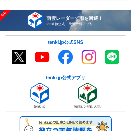
雨雲レーダーで雨を回避！
tenki.jp公式 天気予報アプリ
tenki.jp公式SNS
tenki.jp公式アプリ
tenki.jp
tenki.jp 登山天気