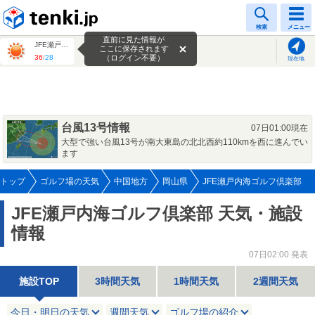
tenki.jp
検索
メニュー
直前に見た情報が
JFE瀬戸内海ゴルフ倶楽部
ここに保存されます
36
/
28
（ログイン不要）
現在地
台風13号情報
07日01:00現在
大型で強い台風13号が南大東島の北北西約110kmを西に進んでい
ます
トップ
ゴルフ場の天気
中国地方
岡山県
JFE瀬戸内海ゴルフ倶楽部
JFE瀬戸内海ゴルフ倶楽部 天気・施設
情報
07日02:00 発表
施設TOP
3時間天気
1時間天気
2週間天気
今日・明日の天気
週間天気
ゴルフ場の紹介