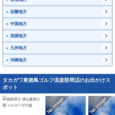
茨城県
栃木県
石川県
福井県
近畿地方
愛知県
岐阜県
群馬県
山梨県
静岡県
三重県
中国地方
大阪府
兵庫県
長野県
京都府
滋賀県
四国地方
鳥取県
島根県
奈良県
和歌山県
岡山県
広島県
九州地方
徳島県
香川県
山口県
愛媛県
高知県
沖縄地方
福岡県
佐賀県
長崎県
熊本県
沖縄県
タカガワ東徳島ゴルフ倶楽部周辺のお出かけス
大分県
宮崎県
ポット
鹿児島県