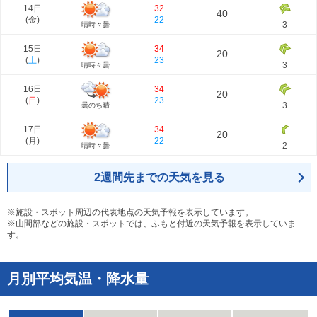
14日
32
40
(
金
)
22
3
晴時々曇
15日
34
20
(
土
)
23
3
晴時々曇
16日
34
20
(
日
)
23
3
曇のち晴
17日
34
20
(
月
)
22
2
晴時々曇
2週間先までの天気を見る
※施設・スポット周辺の代表地点の天気予報を表示しています。
※山間部などの施設・スポットでは、ふもと付近の天気予報を表示していま
す。
月別平均気温・降水量