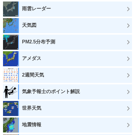
雨雲レーダー
天気図
PM2.5分布予測
アメダス
2週間天気
気象予報士のポイント解説
世界天気
地震情報