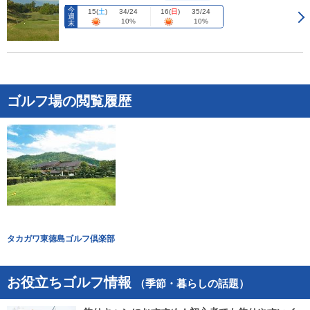
今
15
(
土
)
16
(
日
)
34/24
35/24
週
10%
10%
末
ゴルフ場の閲覧履歴
タカガワ東徳島ゴルフ倶楽部
お役立ちゴルフ情報
（季節・暮らしの話題）