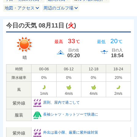
地図・アクセス
周辺のゴルフ場
今日の天気 08月11日
(
火
)
33
20
最高
℃
最低
℃
日の出
日の入
05:20
18:54
晴
時間
00-06
06-12
12-18
18-24
降水確率
0
%
0
%
0
%
20
%
風
1
m/s
4
m/s
4
m/s
2
m/s
原則、屋内で過ごして
紫外線
長袖シャツ・カットソーで快適に
服装
外出は最小限、厳重に紫外線対策
紫外線