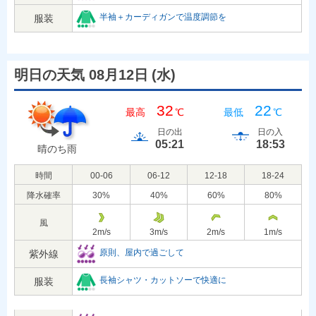
半袖＋カーディガンで温度調節を
服装
明日の天気 08月12日
(
水
)
32
22
最高
℃
最低
℃
日の出
日の入
05:21
18:53
晴のち雨
時間
00-06
06-12
12-18
18-24
降水確率
30
%
40
%
60
%
80
%
風
2
m/s
3
m/s
2
m/s
1
m/s
原則、屋内で過ごして
紫外線
長袖シャツ・カットソーで快適に
服装