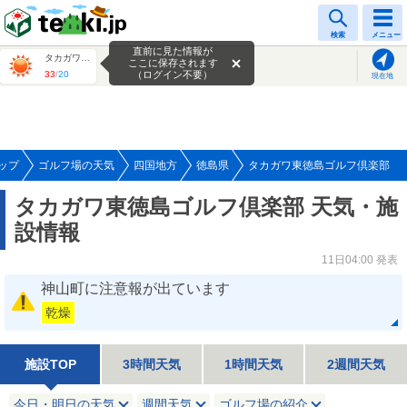
tenki.jp
検索
メニュー
直前に見た情報が
タカガワ東徳島ゴルフ倶楽部
ここに保存されます
33
/
20
（ログイン不要）
現在地
ップ
ゴルフ場の天気
四国地方
徳島県
タカガワ東徳島ゴルフ倶楽部
タカガワ東徳島ゴルフ倶楽部 天気・施
設情報
11日04:00 発表
神山町に注意報が出ています
乾燥
施設TOP
3時間天気
1時間天気
2週間天気
今日・明日の天気
週間天気
ゴルフ場の紹介