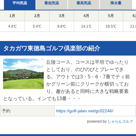
平均気温
最低気温
最高気温
降水量
1月
2月
3月
4月
5月
6
4.8℃
5.4℃
8.8℃
14.1℃
18.5℃
21
タカガワ東徳島ゴルフ倶楽部の紹介
丘陵コース。コースは平坦でゆったり
としており、のびのびとプレーでき
る。アウトでは3・5・6・7番でティ前
かグリーン前にクリークが横切ってお
り、趣があると同時に大きな戦略要素
となっている。インでも13番・・・
予約
https://golf-jalan.net/gc02246/
powered by
じゃらんゴルフ