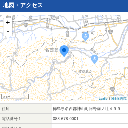
地図・アクセス
+
-
3 km
Leaflet
|
国土地理院
住所
徳島県名西郡神山町阿野歯ノ辻４９９
電話番号１
088-678-0001