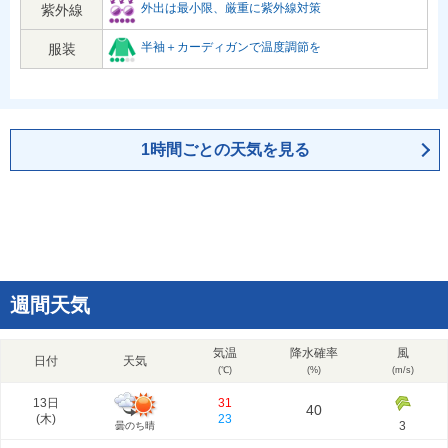
外出は最小限、厳重に紫外線対策
紫外線
半袖＋カーディガンで温度調節を
服装
1時間ごとの天気を見る
週間天気
気温
降水確率
風
日付
天気
(℃)
(%)
(m/s)
13日
31
40
(
木
)
23
3
曇のち晴