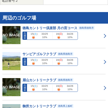
電話番号２
周辺のゴルフ場
徳島カントリー倶楽部 月の宮コース
徳島県徳島市
今
15
(
土
)
16
(
日
)
33/25
34/26
週
10%
10%
末
サンピアゴルフクラブ
徳島県徳島市
今
15
(
土
)
16
(
日
)
33/25
34/26
週
10%
10%
末
眉山カントリークラブ
徳島県徳島市
今
15
(
土
)
16
(
日
)
33/25
34/26
週
10%
10%
末
御所カントリークラブ
徳島県上板町