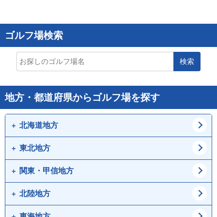
ゴルフ場検索
検索
地方・都道府県からゴルフ場を探す
北海道地方
東北地方
道北
道東
道央
道南
関東・甲信地方
青森県
岩手県
宮城県
秋田県
北陸地方
東京都
神奈川県
山形県
福島県
埼玉県
千葉県
東海地方
新潟県
富山県