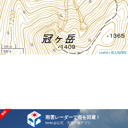
100 m
500 ft
Leaflet
|
国土地理院
雨雲レーダーで雨を回避！
tenki.jp公式 天気予報アプリ