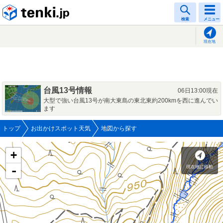
tenki.jp
検索
メニュー
現在地
台風13号情報
06日13:00現在
大型で強い台風13号が南大東島の東北東約200kmを西に進んでい
ます
トップ
お出かけスポット天気
地図から探す
+
現在地に移動
-