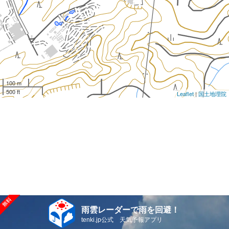
100 m
500 ft
Leaflet
|
国土地理院
雨雲レーダーで雨を回避！
tenki.jp公式 天気予報アプリ