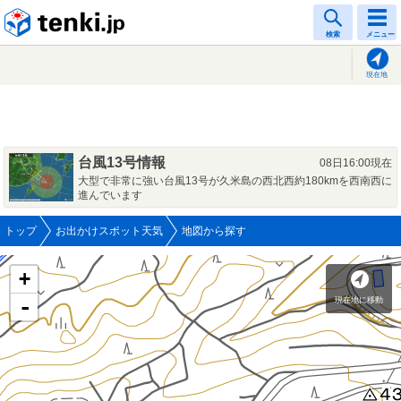
tenki.jp
検索
メニュー
現在地
台風13号情報
08日16:00現在
大型で非常に強い台風13号が久米島の西北西約180kmを西南西に
進んでいます
トップ
お出かけスポット天気
地図から探す
+
現在地に移動
-