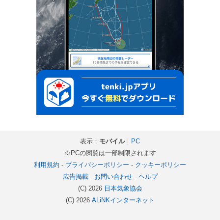
表示：
モバイル
｜
PC
※PCの閲覧は一部制限されます
利用規約
-
プライバシーポリシー
-
クッキーポリシー
広告掲載
-
お問い合わせ
-
ヘルプ
(C) 2026
日本気象協会
(C) 2026
ALiNKインターネット