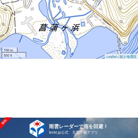
100 m
500 ft
Leaflet
|
国土地理院
雨雲レーダーで雨を回避！
tenki.jp公式 天気予報アプリ