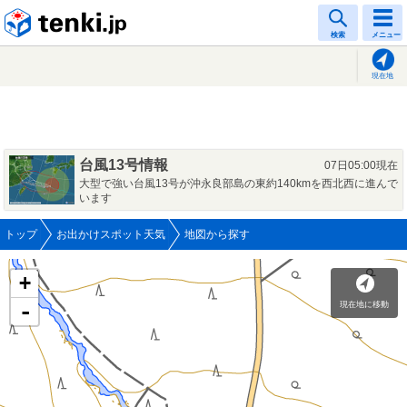
tenki.jp
検索
メニュー
現在地
台風13号情報
07日05:00現在
大型で強い台風13号が沖永良部島の東約140kmを西北西に進んで
います
トップ
お出かけスポット天気
地図から探す
+
現在地に移動
-