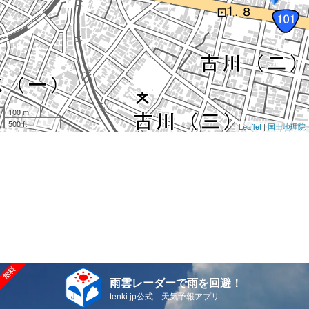
100 m
500 ft
Leaflet
|
国土地理院
雨雲レーダーで雨を回避！
tenki.jp公式 天気予報アプリ