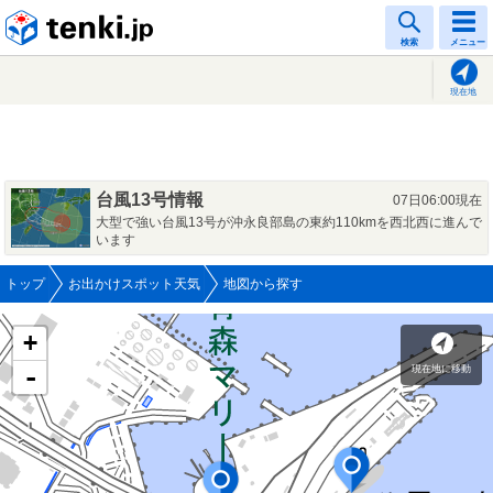
tenki.jp
検索
メニュー
現在地
台風13号情報
07日06:00現在
大型で強い台風13号が沖永良部島の東約110kmを西北西に進んで
います
トップ
お出かけスポット天気
地図から探す
+
現在地に移動
-