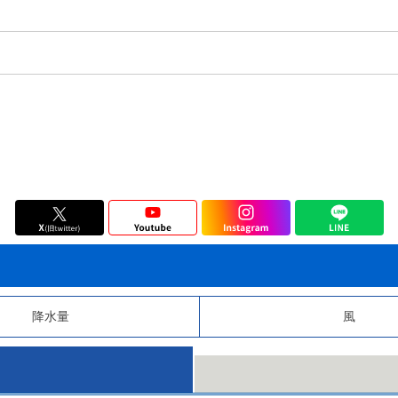
降水量
風