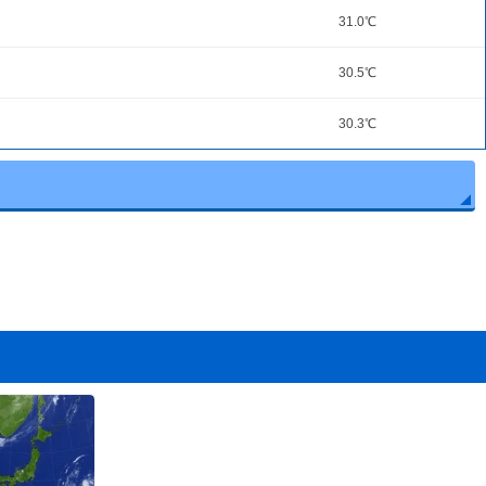
31.0℃
30.5℃
30.3℃