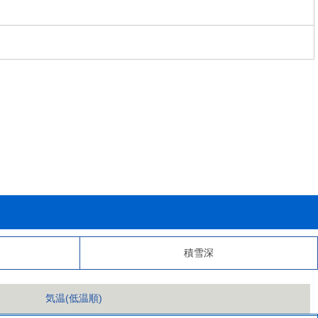
積雪深
気温(低温順)