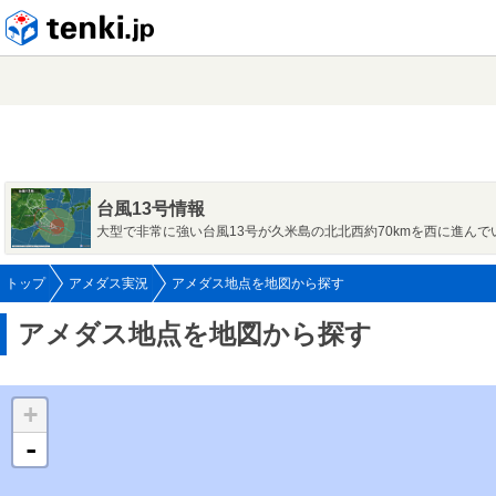
tenki.jp
台風13号情報
大型で非常に強い台風13号が久米島の北北西約70kmを西に進んで
トップ
アメダス実況
アメダス地点を地図から探す
アメダス地点を地図から探す
凡例はこちら
+
-