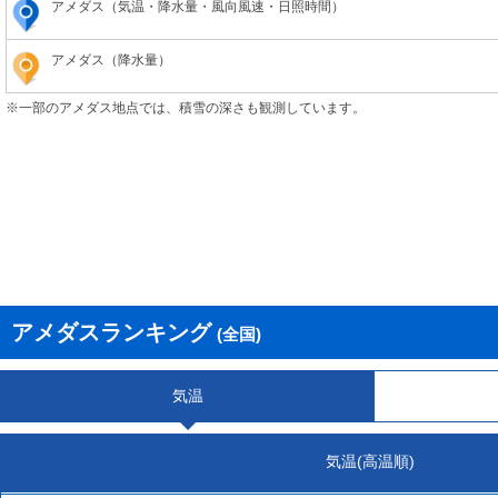
アメダス（気温・降水量・風向風速・日照時間）
アメダス（降水量）
※一部のアメダス地点では、積雪の深さも観測しています。
アメダスランキング
(全国)
気温
気温(高温順)