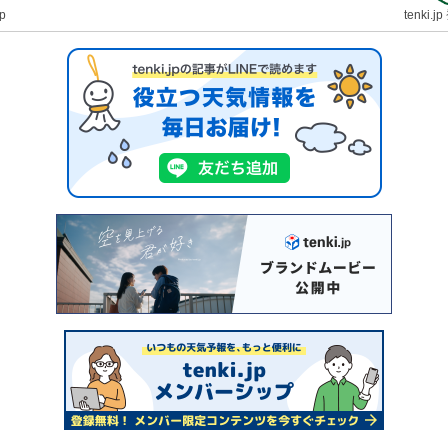
jp
tenki.