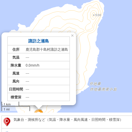
×
諏訪之瀬島
住所
鹿児島郡十島村諏訪之瀬島
気温
---
降水量
0.0mm/h
風速
---
風向
---
日照時間
---
積雪深
---
1 km
1 mi
気象台・測候所など（気温・降水量・風向風速・日照時間・積雪深）