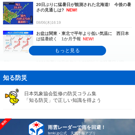
20日ぶりに猛暑日が観測された北海道! 今後の暑
さの見通しは?
NEW!
08/06(木)16:19
お盆は関東・東北で平年より低い気温に 西日本
は猛暑続く 1か月予報
NEW!
08/06(木)16:11
2026年夏は7月中旬から35℃以上の猛暑日が急
増 8月も暑く猛暑日さらに増加へ
NEW!
08/06(木)15:52
知る防災
ダブル台風発生中 お盆は太平洋側で高波に注
意 沖縄は大雨・暴風・高波に厳重警戒
日本気象協会監修の防災コラム集
「知る防災」で正しい知識を得よう
08/06(木)13:48
台風13号が9日頃にかけて沖縄に接近 九州から東
海は猛暑が続く 2週間天気予報
08/06(木)11:52
雨雲レーダーで雨を回避！
tenki.jp公式 天気予報アプリ