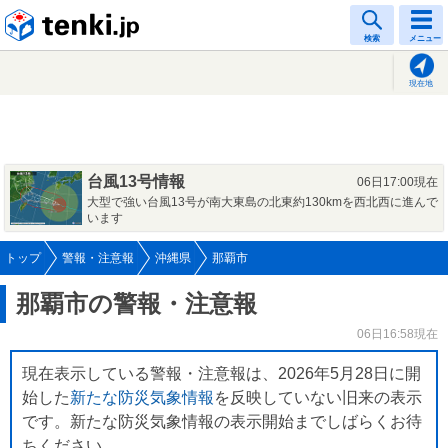
tenki.jp
検索
メニュー
現在地
台風13号情報
06日17:00現在
大型で強い台風13号が南大東島の北東約130kmを西北西に進んで
います
トップ
警報・注意報
沖縄県
那覇市
那覇市の警報・注意報
06日16:58現在
現在表示している警報・注意報は、2026年5月28日に開
始した
新たな防災気象情報
を反映していない旧来の表示
です。新たな防災気象情報の表示開始までしばらくお待
ちください。