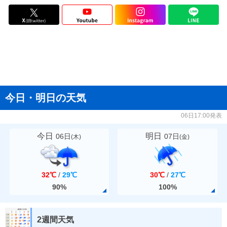
今日・明日の天気
06日17:00発表
今日
明日
06日
07日
(
木
)
(
金
)
32℃
/
29℃
30℃
/
27℃
90%
100%
2週間天気