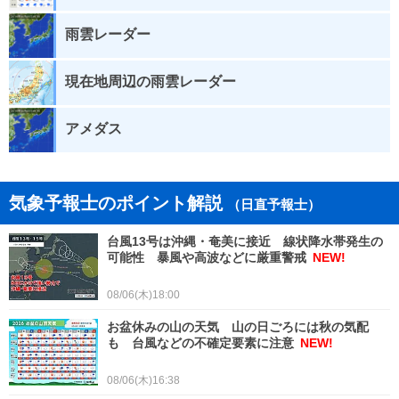
雨雲レーダー
現在地周辺の雨雲レーダー
アメダス
気象予報士のポイント解説
（日直予報士）
台風13号は沖縄・奄美に接近 線状降水帯発生の
可能性 暴風や高波などに厳重警戒
NEW!
08/06(木)18:00
お盆休みの山の天気 山の日ごろには秋の気配
も 台風などの不確定要素に注意
NEW!
08/06(木)16:38