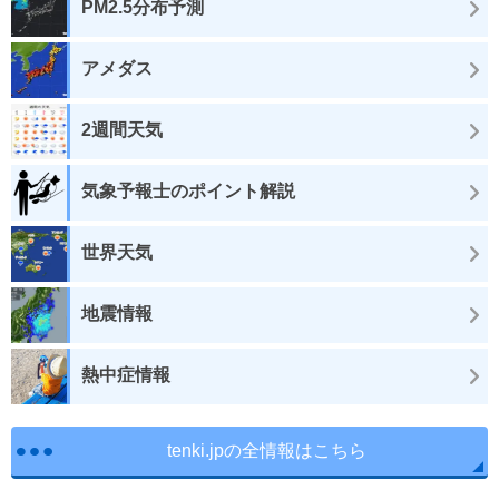
PM2.5分布予測
アメダス
2週間天気
気象予報士のポイント解説
世界天気
地震情報
熱中症情報
tenki.jpの全情報はこちら