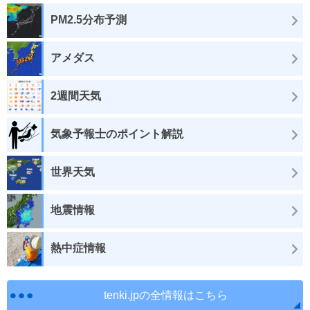
PM2.5分布予測
アメダス
2週間天気
気象予報士のポイント解説
世界天気
地震情報
熱中症情報
tenki.jpの全情報はこちら