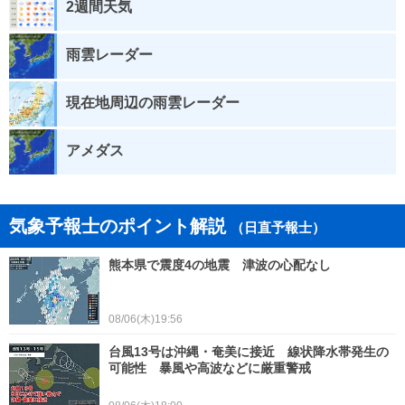
2週間天気
雨雲レーダー
現在地周辺の雨雲レーダー
アメダス
気象予報士のポイント解説
（日直予報士）
熊本県で震度4の地震 津波の心配なし
08/06(木)19:56
台風13号は沖縄・奄美に接近 線状降水帯発生の
可能性 暴風や高波などに厳重警戒