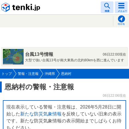
tenki.jp
検索
メニュー
現在地
台風13号情報
06日22:00現在
大型で強い台風13号が南大東島の北約80kmを西に進んでいます
トップ
警報・注意報
沖縄県
恩納村
恩納村の警報・注意報
06日22:06現在
現在表示している警報・注意報は、2026年5月28日に開
始した
新たな防災気象情報
を反映していない旧来の表示
です。新たな防災気象情報の表示開始までしばらくお待
ちください。