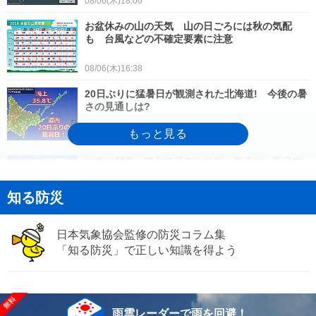
08/06(木)18:00
お盆休みの山の天気 山の日ごろには秋の気配
も 台風などの不確定要素に注意
08/06(木)16:38
20日ぶりに猛暑日が観測された北海道! 今後の暑
さの見通しは?
08/06(木)16:19
お盆は関東・東北で平年より低い気温に 西日本
は猛暑続く 1か月予報
知る防災
08/06(木)16:11
2026年夏は7月中旬から35℃以上の猛暑日が急
日本気象協会監修の防災コラム集
増 8月も暑く猛暑日さらに増加へ
「知る防災」で正しい知識を得よう
08/06(木)15:52
ダブル台風発生中 お盆は太平洋側で高波に注
意 沖縄は大雨・暴風・高波に厳重警戒
08/06(木)13:48
雨雲レーダーで雨を回避！