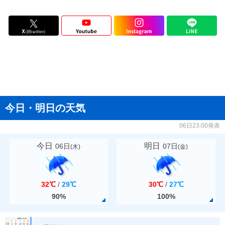
今日・明日の天気
06日23:00発表
今日
明日
06日
07日
(
木
)
(
金
)
32℃
/
29℃
30℃
/
27℃
90%
100%