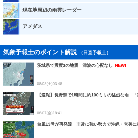
現在地周辺の雨雲レーダー
アメダス
気象予報士のポイント解説
（日直予報士）
茨城県で震度3の地震 津波の心配なし
NEW!
08/08(土)03:48
【速報】長野県で1時間に約100ミリの猛烈な雨 
08/07(金)18:41
台風13号が再発達 非常に強い勢力で沖縄・奄美