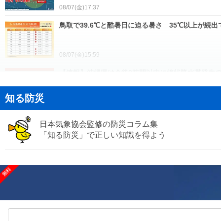
08/07(金)17:37
鳥取で39.6℃と酷暑日に迫る暑さ 35℃以上が続出
08/07(金)15:59
【速報】沖縄県は今後3時間以内に線状降水帯発生のお
知る防災
08/07(金)15:29
関東のお盆は雨が続く 11日～12日は台風15号の
日本気象協会監修の防災コラム集
「知る防災」で正しい知識を得よう
08/07(金)15:07
お盆の高速道路 九州・沖縄は台風13号に警戒 11
08/07(金)15:02