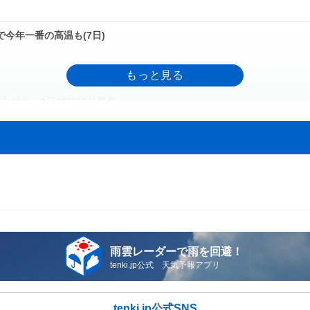
で今年一番の高温も(7日)
それ 7日15時10分発表
影響を受ける恐れ
日頃は北日本で台風15号の影響
雨雲レーダーで雨を回避！
tenki.jp公式 天気予報アプリ
気象予報士の解説をもっと見る
tenki.jp公式SNS