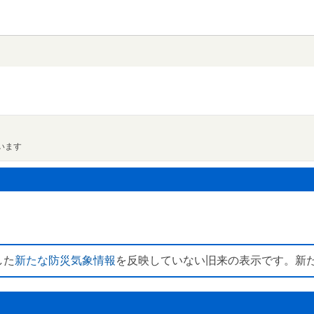
います
した
新たな防災気象情報
を反映していない旧来の表示です。新