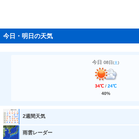
今日・明日の天気
今日
08日
(
土
)
34℃
/
24℃
40%
2週間天気
雨雲レーダー