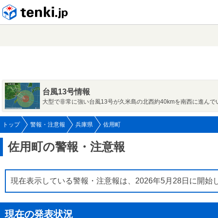
tenki.jp
台風13号情報
大型で非常に強い台風13号が久米島の北西約40kmを南西に進んで
トップ
警報・注意報
兵庫県
佐用町
佐用町の警報・注意報
現在表示している警報・注意報は、2026年5月28日に開始
現在の発表状況